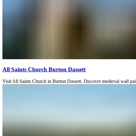
All Saints Church Burton Dassett​​​​‌ ‍ ​‍​‍‌‍ ‌ ​‍‌‍‍‌‌‍‌ ‌‍‍‌‌‍ ‍​‍​‍​ ‍‍​‍​‍‌ ​ ‌‍​‌‌‍ ‍‌‍‍‌‌ ‌​‌ ‍‌​‍ ‍‌‍‍‌‌‍ ​‍​‍​‍ ​​‍​‍‌‍‍​‌ ​‍‌‍‌‌‌‍‌‍​‍​‍​ ‍‍​‍​‍‌‍‍​‌ ‌​‌ ‌​‌ ​​​ ‍‍​‍ ​‍ ‌‍ ​‌‍ ‌‍​ ‌‍​‌‌‍ ​‌‍‍​‌‍ ‌ ​ ‌ ‌​​ ‍‍​ ​ ​ ​ ​ ​ ​ ​ ​‍ ‌‍‍‌‌‍ ‍‌ ‌​‌‍‌‌‌‍ ‍‌ ‌​​‍ ‌‍‌‌‌‍‌​‌‍‍‌‌ ‌​​‍ ‌‍ ‌‌‍ ‌‍‌​‌‍‌‌​ ‌‌ ​​‌ ​‍‌‍‌‌‌ ​ ‌‍‌‌‌‍ ‍‌ ‌​‌‍​‌‌ ‌​‌‍‍‌‌‍ ‌‍ ‍​ ‍ ‌‍‍‌‌‍‌​​ ‌​ ​ ​ ​ ‌‍‌‌​ ‌‌​ ‌ ‌‍​‍‌‍‌‌​ ‌‍​‍ ‌​ ​ ‌‍‌‍​ ‌‍‌‍‌‌​‍ ‌​ ‌​​ ​​​ ​‍‌‍​‍​‍ ‌​ ‍‌​ ​​​ ​ ‌‍‌‍​‍ ‌‌‍‌​​ ‍​‌‍‌‍​ ‌ ‌‍​‌​ ​​​ ‌ ​ ‍‌​ ‍‌​ ‍​​ ‍​​ ‌ ​ ‍ ‌ ‌​‌ ‍‌‌ ​​‌‍‌‌​ ‌‌ ​​‌‍ ​‌‍​‌‌‍​ ‌‍‌‌​ ‍ ‌ ​​‌‍​‌‌ ‌​‌‍‍​​ ‌‌‍‍​‌‍‌‌‌ ​‍‌‍ ​‍ ‍‌ ‌​‌‍‍‌‌ ‌​‌‍ ​‌‍‌‌​ ‌‍​‍‌‍​‌‌ ​ ‌‍‌‌‌‌‌‌‌ ​‍‌‍ ​​ ‌‌‍‍​‌ ‌​‌ ‌​‌ ​​​‍‌‌​ ​ ‌​​‌​‍‌‌​ ​‍‌​‌‍​‍‌‌​ ​‍‌​‌‍‌‍ ​‌‍ ‌‍​ ‌‍​‌‌‍ ​‌‍‍​‌‍ ‌ ​ ‌ ‌​​‍‌‌​ ​ ‌​​‌​ ​ ​ ​ ​ ​ ​ ​ ​‍‌‍‌‍‍‌‌‍‌​​ ‌​ ​ ​ ​ ‌‍‌‌​ ‌‌​ ‌ ‌‍​‍‌‍‌‌​ ‌‍​‍ ‌​ ​ ‌‍‌‍​ ‌‍‌‍‌‌​‍ ‌​ ‌​​ ​​​ ​‍‌‍​‍​‍ ‌​ ‍‌​ ​​​ ​ ‌‍‌‍​‍ ‌‌‍‌​​ ‍​‌‍‌‍​ ‌ ‌‍​‌​ ​​​ ‌ ​ ‍‌​ ‍‌​ ‍​​ ‍​​ ‌ ​‍‌‍‌ ‌​‌ ‍‌‌ ​​‌‍‌‌​ ‌‌ ​​‌‍ ​‌‍​‌‌‍​ ‌‍‌‌​‍‌‍‌ ​​‌‍​‌‌ ‌​‌‍‍​​ ‌‌‍‍​‌‍‌‌‌ ​‍‌‍ ​‍ ‍‌ ‌​‌‍‍‌‌ ‌​‌‍ ​‌‍‌‌​‍‌‍‌ ​​‌‍‌‌‌ ​‍‌ ​ ‌ ​​‌‍‌‌‌‍​ ‌ ‌​‌‍‍‌‌ ‌‍‌‍‌‌​ ‌‌ ​​‌ ‌‌‌‍​‍‌‍ ​‌‍‍‌‌ ​ ‌‍‍​‌‍‌‌‌‍‌​​‍​‍‌ ‌
Visit All Saints Church in Burton Dassett. Discover medieval wall paintings, a sloping floor, and 12th century architecture in this historic sheep church.​​​​‌ ‍ ​‍​‍‌‍ ‌ ​‍‌‍‍‌‌‍‌ ‌‍‍‌‌‍ ‍​‍​‍​ ‍‍​‍​‍‌ ​ ‌‍​‌‌‍ ‍‌‍‍‌‌ ‌​‌ ‍‌​‍ ‍‌‍‍‌‌‍ ​‍​‍​‍ ​​‍​‍‌‍‍​‌ ​‍‌‍‌‌‌‍‌‍​‍​‍​ ‍‍​‍​‍‌‍‍​‌ ‌​‌ ‌​‌ ​​​ ‍‍​‍ ​‍ ‌‍ ​‌‍ ‌‍​ ‌‍​‌‌‍ ​‌‍‍​‌‍ ‌ ​ ‌ ‌​​ ‍‍​ ​ ​ ​ ​ ​ ​ ​ ​‍ ‌‍‍‌‌‍ ‍‌ ‌​‌‍‌‌‌‍ ‍‌ ‌​​‍ ‌‍‌‌‌‍‌​‌‍‍‌‌ ‌​​‍ ‌‍ ‌‌‍ ‌‍‌​‌‍‌‌​ ‌‌ ​​‌ ​‍‌‍‌‌‌ ​ ‌‍‌‌‌‍ ‍‌ ‌​‌‍​‌‌ ‌​‌‍‍‌‌‍ ‌‍ ‍​ ‍ ‌‍‍‌‌‍‌​​ ‌​ ​ ​ ​ ‌‍‌‌​ ‌‌​ ‌ ‌‍​‍‌‍‌‌​ ‌‍​‍ ‌​ ​ ‌‍‌‍​ ‌‍‌‍‌‌​‍ ‌​ ‌​​ ​​​ ​‍‌‍​‍​‍ ‌​ ‍‌​ ​​​ ​ ‌‍‌‍​‍ ‌