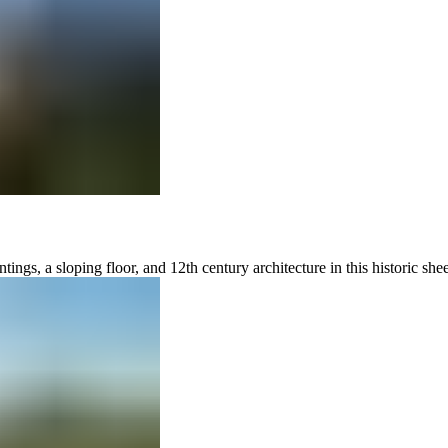
‌‍‌​​ ‍​‌‍‌‍​ ‌ ‌‍​‌​ ​​​ ‌ ​ ‍‌​ ‍‌​ ‍​​ ‍​​ ‌ ​ ‍ ‌ ‌​‌ ‍‌‌ ​​‌‍‌‌​ ‌‌ ​​‌‍ ​‌‍​‌‌‍​ ‌‍‌‌​ ‍ ‌ ​​‌‍​‌‌ ‌​‌‍‍​​ ‌‌‍‍​‌‍‌‌‌ ​‍‌‍ ​‍ ‍‌ ​ ‌ ‌‌‌‍ ‌‌‍ ‌‌‍​‌‌ ​‍‌ ‍‌​ ‌‍​‍‌‍​‌‌ ​ ‌‍‌‌‌‌‌‌‌ ​‍‌‍ ​​ ‌‌‍‍​‌ ‌​‌ ‌​‌ ​​​‍‌‌​ ​ ‌​​‌​‍‌‌​ ​‍‌​‌‍​‍‌‌​ ​‍‌​‌‍‌‍ ​‌‍ ‌‍​ ‌‍​‌‌‍ ​‌‍‍​‌‍ ‌ ​ ‌ ‌​​‍‌‌​ ​ ‌​​‌​ ​ ​ ​ ​ ​ ​ ​ ​‍‌‍‌‍‍‌‌‍‌​​ ‌​ ​ ​ ​ ‌‍‌‌​ ‌‌​ ‌ ‌‍​‍‌‍‌‌​ ‌‍​‍ ‌​ ​ ‌‍‌‍​ ‌‍‌‍‌‌​‍ ‌​ ‌​​ ​​​ ​‍‌‍​‍​‍ ‌​ ‍‌​ ​​​ ​ ‌‍‌‍​‍ ‌‌‍‌​​ ‍​‌‍‌‍​ ‌ ‌‍​‌​ ​​​ ‌ ​ ‍‌​ ‍‌​ ‍​​ ‍​​ ‌ ​‍‌‍‌ ‌​‌ ‍‌‌ ​​‌‍‌‌​ ‌‌ ​​‌‍ ​‌‍​‌‌‍​ ‌‍‌‌​‍‌‍‌ ​​‌‍​‌‌ ‌​‌‍‍​​ ‌‌‍‍​‌‍‌‌‌ ​‍‌‍ ​‍ ‍‌ ​ ‌ ‌‌‌‍ ‌‌‍ ‌‌‍​‌‌ ​‍‌ ‍‌​‍‌‍‌ ​​‌‍‌‌‌