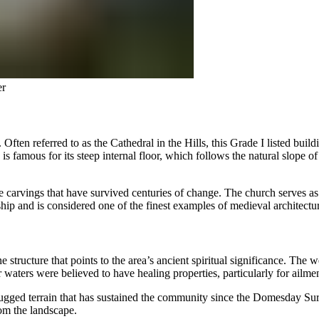
er
Often referred to as the Cathedral in the Hills, this Grade I listed build
s famous for its steep internal floor, which follows the natural slope of 
ne carvings that have survived centuries of change. The church serves as a
​ ​‍​‍‌‌​ ​‍​ ​‍​‍‌‌​ ‌‌‌​‌​​‍ ‍‌‍​ ‌‍‍​‌‍‍‌‌‍ ​‌‍‌​‌ ​‍‌‍‌‌‌‍ ‍​‍‌‌​ ‌‌‌​​‍‌‌ ‌‍‍ ‌‍‌‌‌ ‍‌​‍‌‌​ ​ ‌​‌​​‍‌‌​ ​ ‌​‌​​‍‌‌​ ​‍​ ​‍​ ‍‌‌‍‌​​ ​‍‌‍​ ​ ​‌‌‍​‍​ ​‍‌‍​‍​ ​​​ ‌ ​ ‍‌​ ​‍​‍‌‌​ ​‍​ ​‍​‍‌‌​ ‌‌‌​‌​​‍ ‍‌ ‌​‌‍‌‌‌ ‍​‌ ‌​​ ‌‍​‍‌‍​‌‌ ​ ‌‍‌‌‌‌‌‌‌ ​‍‌‍ ​​ ‌‌‍‍​‌ ‌​‌ ‌​‌ ​​​‍‌‌​ ​ ‌​​‌​‍‌‌​ ​‍‌​‌‍​‍‌‌​ ​‍‌​‌‍‌‍ ​‌‍ ‌‍​ ‌‍​‌‌‍ ​‌‍‍​‌‍ ‌ ​ ‌ ‌​​‍‌‌​ ​ ‌​​‌​ ​ ​ ​ ​ ​ ​ ​ ​‍‌‍‌‍‍‌‌‍‌​​ ‌‌‍‌‍​ ​ ​ ‍‌​ ‌‌​ ​​‌‍​ ​ ​‌‌‍‌​​‍ ‌‌‍​‍​ ‍​‌‍​‍‌‍​‍​‍ ‌​ ‌​​ ​‌​ ​‌​ ‍​​‍ ‌​ ‍‌​ ​‍​ ‌‍‌‍​‌​‍ ‌‌‍‌‍​ ‌‌​ ​ ​ ‍​​ ​‍​ ‌‌‌‍​‍​ ‌‌​ ‌‍​ ‌‌‌‍​‍​ ​‍​‍‌‍‌ ‌​‌ ‍‌‌ ​​‌‍‌‌​ ‌‌‍​‌‌ ​‍‌‍‌‌‌‍​‌​‍‌‍‌ ​​‌‍​‌‌ ‌​‌‍‍​​ ‌‌‍‌​‌‍‌‌‌ ​ ‌‍​ ‌ ​‍‌‍‍‌‌ ​​‌ ‌​‌‍‍‌‌‍ ‌‍ ‍​‍‌‌​ ‌‌‌​​‍‌‌ ‌‍‍ ‌‍‌‌‌ ‍‌​‍‌‌​ ​ ‌​‌​​‍‌‌​ ​ ‌​‌​​‍‌‌​ ​‍​ ​‍​ ‌‍​ ‌‌​ ‌​‌‍​ ‌‍‌‌​ ​ ​ ​‌‌‍​‌​ ‌ ​ ​ ‌‍‌​​ ​‍​‍‌‌​ ​‍​ ​‍​‍‌‌​ ‌‌‌​‌​​‍ ‍‌‍​ ‌‍‍​‌‍‍‌‌‍ ​‌‍‌​‌ ​‍‌‍‌‌‌‍ ‍​‍‌‌​ ‌‌‌​​‍‌‌ ‌‍‍ ‌‍‌‌‌ ‍‌​‍‌‌​ ​ ‌​‌​​‍‌‌​ ​ ‌​‌​​‍‌‌​ ​‍​ ​‍
e structure that points to the area’s ancient spiritual significance. The w
​‍‌‌​ ​‍​ ​‍​‍‌‌​ ‌‌‌​‌​​‍ ‍‌‍​ ‌‍‍​‌‍‍‌‌‍ ​‌‍‌​‌ ​‍‌‍‌‌‌‍ ‍​‍‌‌​ ‌‌‌​​‍‌‌ ‌‍‍ ‌‍‌‌‌ ‍‌​‍‌‌​ ​ ‌​‌​​‍‌‌​ ​ ‌​‌​​‍‌‌​ ​‍​ ​‍‌‍​‍​ ‌‌​ ​‌​ ‍​‌‍‌​​ ​ ‌‍​‌​ ‌‌‌‍‌‍​ ​‌​ ‌‌​ ‌‌​‍‌‌​ ​‍​ ​‍​‍‌‌​ ‌‌‌​‌​​‍ ‍‌ ‌​‌‍‌‌‌ ‍​‌ ‌​​ ‌‍​‍‌‍​‌‌ ​ ‌‍‌‌‌‌‌‌‌ ​‍‌‍ ​​ ‌‌‍‍​‌ ‌​‌ ‌​‌ ​​​‍‌‌​ ​ ‌​​‌​‍‌‌​ ​‍‌​‌‍​‍‌‌​ ​‍‌​‌‍‌‍ ​‌‍ ‌‍​ ‌‍​‌‌‍ ​‌‍‍​‌‍ ‌ ​ ‌ ‌​​‍‌‌​ ​ ‌​​‌​ ​ ​ ​ ​ ​ ​ ​ ​‍‌‍‌‍‍‌‌‍‌​​ ‌‌‍‌‍​ ​ ​ ‍‌​ ‌‌​ ​​‌‍​ ​ ​‌‌‍‌​​‍ ‌‌‍​‍​ ‍​‌‍​‍‌‍​‍​‍ ‌​ ‌​​ ​‌​ ​‌​ ‍​​‍ ‌​ ‍‌​ ​‍​ ‌‍‌‍​‌​‍ ‌‌‍‌‍​ ‌‌​ ​ ​ ‍​​ ​‍​ ‌‌‌‍​‍​ ‌‌​ ‌‍​ ‌‌‌‍​‍​ ​‍​‍‌‍‌ ‌​‌ ‍‌‌ ​​‌‍‌‌​ ‌‌‍​‌‌ ​‍‌‍‌‌‌‍​‌​‍‌‍‌ ​​‌‍​‌‌ ‌​‌‍‍​​ ‌‌‍‌​‌‍‌‌‌ ​ ‌‍​ ‌ ​‍‌‍‍‌‌ ​​‌ ‌​‌‍‍‌‌‍ ‌‍ ‍​‍‌‌​ ‌‌‌​​‍‌‌ ‌‍‍ ‌‍‌‌‌ ‍‌​‍‌‌​ ​ ‌​‌​​‍‌‌​ ​ ‌​‌​​‍‌‌​ ​‍​ ​‍‌‍‌​‌‍‌‍​ ‌‍​ ‍‌‌‍‌‌​ ‍‌‌‍‌‍​ ‌​‌‍​ ‌‍​ ​ ‌‌​ ‌‌​‍‌‌​ ​‍​ ​‍​‍‌‌​ ‌‌‌​‌​​‍ ‍‌‍​ ‌‍‍​‌‍‍‌‌‍ ​‌‍‌​‌ ​‍‌‍‌‌‌‍ ‍​‍‌‌​ ‌‌‌​​‍‌‌ ‌‍‍ ‌‍‌‌‌ ‍‌​‍‌‌​ ​ ‌​‌​​‍‌‌​ ​ ‌​‌​​‍‌‌​ ​‍​ ​‍‌‍​‍​ ‌‌​ ​
rugged terrain that has sustained the community since the Domesday Surve
 ​‍​ ‌‌​ ​‌‌‍‌‌​ ​​‌‍‌‌​ ​ ​ ‌‍​ ‌‍​ ‌ ​ ‍‌​ ‍​‌‍‌‍​‍‌‌​ ​‍​ ​‍​‍‌‌​ ‌‌‌​‌​​‍ ‍‌‍​ ‌‍‍​‌‍‍‌‌‍ ​‌‍‌​‌ ​‍‌‍‌‌‌‍ ‍​‍‌‌​ ‌‌‌​​‍‌‌ ‌‍‍ ‌‍‌‌‌ ‍‌​‍‌‌​ ​ ‌​‌​​‍‌‌​ ​ ‌​‌​​‍‌‌​ ​‍​ ​‍​ ‍​​ ‍‌​ ‌ ​ ​​‌‍‌‍​ ​‌‌‍‌‌​ ​​​ ‌ ​ ‌‍​ ​​‌‍‌‍​‍‌‌​ ​‍​ ​‍​‍‌‌​ ‌‌‌​‌​​‍ ‍‌ ‌​‌‍‌‌‌ ‍​‌ ‌​​‍‌‍‌ ​​‌‍‌‌‌ ​‍‌ ​ ‌ ​​‌‍‌‌‌‍​ ‌ ‌​‌‍‍‌‌ ‌‍‌‍‌‌​ ‌‌ ​​‌ ‌‌‌‍​‍‌‍ ​‌‍‍‌‌ ​ ‌‍‍​‌‍‌‌‌‍‌​​‍​‍‌ ‌