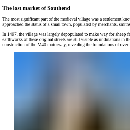
The lost market of Southend​​​​‌ ‍ ​‍​‍‌‍ ‌ ​‍‌‍‍‌‌‍‌ ‌‍‍‌‌‍ ‍​‍​‍​ ‍‍​‍​‍‌ ​ ‌‍​‌‌‍ ‍‌‍‍‌‌ ‌​‌ ‍‌​‍ ‍‌‍‍‌‌‍ ​‍​‍​‍ ​​‍​‍‌‍‍​‌ ​‍‌‍‌‌‌‍‌‍​‍​‍​ ‍‍​‍​‍‌‍‍​‌ ‌​‌ ‌​‌ ​​​ ‍‍​‍ ​‍ ‌‍ ​‌‍ ‌‍​ ‌‍​‌‌‍ ​‌‍‍​‌‍ ‌ ​ ‌ ‌​​ ‍‍​ ​ ​ ​ ​ ​ ​ ​ ​‍ ‌‍‍‌‌‍ ‍‌ ‌​‌‍‌‌‌‍ ‍‌ ‌​​‍ ‌‍‌‌‌‍‌​‌‍‍‌‌ ‌​​‍ ‌‍ ‌‌‍ ‌‍‌​‌‍‌‌​ ‌‌ ​​‌ ​‍‌‍‌‌‌ ​ ‌‍‌‌‌‍ ‍‌ ‌​‌‍​‌‌ ‌​‌‍‍‌‌‍ ‌‍ ‍​ ‍ ‌‍‍‌‌‍‌​​ ‌‌‍‌‍​ ​ ​ ‍‌​ ‌‌​ ​​‌‍​ ​ ​‌‌‍‌​​‍ ‌‌‍​‍​ ‍​‌‍​‍‌‍​‍​‍ ‌​ ‌​​ ​‌​ ​‌​ ‍​​‍ ‌​ ‍‌​ ​‍​ ‌‍‌‍​‌​‍ ‌‌‍‌‍​ ‌‌​ ​ ​ ‍​​ ​‍​ ‌‌‌‍​‍​ ‌‌​ ‌‍​ ‌‌‌‍​‍​ ​‍​ ‍ ‌ ‌​‌ ‍‌‌ ​​‌‍‌‌​ ‌‌‍​‌‌ ​‍‌‍‌‌‌‍​‌​ ‍ ‌ ​​‌‍​‌‌ ‌​‌‍‍​​ ‌‌‍‌​‌‍‌‌‌ ​ ‌‍​ ‌ ​‍‌‍‍‌‌ ​​‌ ‌​‌‍‍‌‌‍ ‌‍ ‍​‍‌‌​ ‌‌‌​​‍‌‌ ‌‍‍ ‌‍‌‌‌ ‍‌​‍‌‌​ ​ ‌​‌​​‍‌‌​ ​ ‌​‌​​‍‌‌​ ​‍​ ​‍​ ‌ ​ ​‍​ ‍‌‌‍​ ‌‍​‌‌‍​‍​ ​​‌‍‌‍​ ​ ​ ‍‌‌‍​ ​ ‍​​‍‌‌​ ​‍​ ​‍​‍‌‌​ ‌‌‌​‌​​‍ ‍‌‍​ ‌‍‍​‌‍‍‌‌‍ ​‌‍‌​‌ ​‍‌‍‌‌‌‍ ‍​‍‌‌​ ‌‌‌​​‍‌‌ ‌‍‍ ‌‍‌‌‌ ‍‌​‍‌‌​ ​ ‌​‌​​‍‌‌​ ​ ‌​‌​​‍‌‌​ ​‍​ ​‍​ ‌​​ ‍‌​ ‍‌​ ‌​​ ‌‌​ ​​​ ​​​ ‌‍​ ‌‌​ ​‍​ ​‍​ ‍​​‍‌‌​ ​‍​ ​‍​‍‌‌​ ‌‌‌​‌​​‍ ‍‌ ‌​‌‍‌‌‌ ‍​‌ ‌​​ ‌‍​‍‌‍​‌‌ ​ ‌‍‌‌‌‌‌‌‌ ​‍‌‍ ​​ ‌‌‍‍​‌ ‌​‌ ‌​‌ ​​​‍‌‌​ ​ ‌​​‌​‍‌‌​ ​‍‌​‌‍​‍‌‌​ ​‍‌​‌‍‌‍ ​‌‍ ‌‍​ ‌‍​‌‌‍ ​‌‍‍​‌‍ ‌ ​ ‌ ‌​​‍‌‌​ ​ ‌​​‌​ ​ ​ ​ ​ ​ ​ ​ ​‍‌‍‌‍‍‌‌‍‌​​ ‌‌‍‌‍​ ​ ​ ‍‌​ ‌‌​ ​​‌‍​ ​ ​‌‌‍‌​​‍ ‌‌‍​‍​ ‍​‌‍​‍‌‍​‍​‍ ‌​ ‌​​ ​‌​ ​‌​ ‍​​‍ ‌​ ‍‌​ ​‍​ ‌‍‌‍​‌​‍ ‌‌‍‌‍​ ‌‌​ ​ ​ ‍​​ ​‍​ ‌‌‌‍​‍​ ‌‌​ ‌‍​ ‌‌‌‍​‍​ ​‍​‍‌‍‌ ‌​‌ ‍‌‌ ​​‌‍‌‌​ ‌‌‍​‌‌ ​‍‌‍‌‌‌‍​‌​‍‌‍‌ ​​‌‍​‌‌ ‌​‌‍‍​​ ‌‌‍‌​‌‍‌‌‌ ​ ‌‍​ ‌ ​‍‌‍‍‌‌ ​​‌ ‌​‌‍‍‌‌‍ ‌‍ ‍​‍‌‌​ ‌‌‌​​‍‌‌ ‌‍‍ ‌‍‌‌‌ ‍‌​‍‌‌​ ​ ‌​‌​​‍‌‌​ ​ ‌​‌​​‍‌‌​ ​‍​ ​‍​ ‌ ​ ​‍​ ‍‌‌‍​ ‌‍​‌‌‍​‍​ ​​‌‍‌‍​ ​ ​ ‍‌‌‍​ ​ ‍​​‍‌‌​ ​‍​ ​‍​‍‌‌​ ‌‌‌​‌​​‍ ‍‌‍​ ‌‍‍​‌‍‍‌‌‍ ​‌‍‌​‌ ​‍‌‍‌‌‌‍ ‍​‍‌‌​ ‌‌‌​​‍‌‌ ‌‍‍ ‌‍‌‌‌ ‍‌​‍‌‌​ ​ ‌​‌​​‍‌‌​ ​ ‌​‌​​‍‌‌​ ​‍​ ​‍​ ‌​​ ‍‌​ ‍‌​ ‌​​ ‌‌​ ​​​ ​​​ ‌‍​ ‌‌​ ​‍​ ​‍​ ‍​​‍‌‌​ ​‍​ ​‍​‍‌‌​ ‌‌‌​‌​​‍ ‍‌ ‌​‌‍‌‌‌ ‍​‌ ‌​​‍‌‍‌ ​​‌‍‌‌‌ ​‍‌ ​ ‌ ​​‌‍‌‌‌‍​ ‌ ‌​‌‍‍‌‌ ‌‍‌‍‌‌​ ‌‌ ​​‌ ‌‌‌‍​‍‌‍ ​‌‍‍‌‌ ​ ‌‍‍​‌‍‌‌‌‍‌​​‍​‍‌ ‌
The most significant part of the medieval village was a settlement know
approached the status of a small town, populated by merchants, smiths, and farmers. However, the fate of the village changed dramatically at the end of the fifteenth century.​​​​‌ ‍ ​‍​‍‌‍ ‌ ​‍‌‍‍‌‌‍‌ ‌‍‍‌‌‍ ‍​‍​‍​ ‍‍​‍​‍‌ ​ ‌‍​‌‌‍ ‍‌‍‍‌‌ ‌​‌ ‍‌​‍ ‍‌‍‍‌‌‍ ​‍​‍​‍ ​​‍​‍‌‍‍​‌ ​‍‌‍‌‌‌‍‌‍​‍​‍​ ‍‍​‍​‍‌‍‍​‌ ‌​‌ ‌​‌ ​​​ ‍‍​‍ ​‍ ‌‍ ​‌‍ ‌‍​ ‌‍​‌‌‍ ​‌‍‍​‌‍ ‌ ​ ‌ ‌​​ ‍‍​ ​ ​ ​ ​ ​ ​ ​ ​‍ ‌‍‍‌‌‍ ‍‌ ‌​‌‍‌‌‌‍ ‍‌ ‌​​‍ ‌‍‌‌‌‍‌​‌‍‍‌‌ ‌​​‍ ‌‍ ‌‌‍ ‌‍‌​‌‍‌‌​ ‌‌ ​​‌ ​‍‌‍‌‌‌ ​ ‌‍‌‌‌‍ ‍‌ ‌​‌‍​‌‌ ‌​‌‍‍‌‌‍ ‌‍ ‍​ ‍ ‌‍‍‌‌‍‌​​ ‌‌‍‌‍​ ​ ​ ‍‌​ ‌‌​ ​​‌‍​ ​ ​‌‌‍‌​​‍ ‌‌‍​‍​ ‍​‌‍​‍‌‍​‍​‍ ‌​ ‌​​ ​‌​ ​‌​ ‍​​‍ ‌​ ‍‌​ ​‍​ ‌‍‌‍​‌​‍ ‌‌‍‌‍​ ‌‌​ ​ ​ ‍​​ ​‍​ ‌‌‌‍​‍​ ‌‌​ ‌‍​ ‌‌‌‍​‍​ ​‍​ ‍ ‌ ‌​‌ ‍‌‌ ​​‌‍‌‌​ ‌‌‍​‌‌ ​‍‌‍‌‌‌‍​‌​ ‍ ‌ ​​‌‍​‌‌ ‌​‌‍‍​​ ‌‌‍‌​‌‍‌‌‌ ​ ‌‍​ ‌ ​‍‌‍‍‌‌ ​​‌ ‌​‌‍‍‌‌‍ ‌‍ ‍​‍‌‌​ ‌‌‌​​‍‌‌ ‌‍‍ ‌‍‌
In 1497, the village was largely depopulated to make way for sheep far
earthworks of these original streets are still visible as undulations i
construction of the M40 motorway, revealing the foundations of over twenty medieval houses.​​​​‌ ‍ ​‍​‍‌‍ ‌ ​‍‌‍‍‌‌‍‌ ‌‍‍‌‌‍ ‍​‍​‍​ ‍‍​‍​‍‌ ​ ‌‍​‌‌‍ ‍‌‍‍‌‌ ‌​‌ ‍‌​‍ ‍‌‍‍‌‌‍ ​‍​‍​‍ ​​‍​‍‌‍‍​‌ ​‍‌‍‌‌‌‍‌‍​‍​‍​ ‍‍​‍​‍‌‍‍​‌ ‌​‌ ‌​‌ ​​​ ‍‍​‍ ​‍ ‌‍ ​‌‍ ‌‍​ ‌‍​‌‌‍ ​‌‍‍​‌‍ ‌ ​ ‌ ‌​​ ‍‍​ ​ ​ ​ ​ ​ ​ ​ ​‍ ‌‍‍‌‌‍ ‍‌ ‌​‌‍‌‌‌‍ ‍‌ ‌​​‍ ‌‍‌‌‌‍‌​‌‍‍‌‌ ‌​​‍ ‌‍ ‌‌‍ ‌‍‌​‌‍‌‌​ ‌‌ ​​‌ ​‍‌‍‌‌‌ ​ ‌‍‌‌‌‍ ‍‌ ‌​‌‍​‌‌ ‌​‌‍‍‌‌‍ ‌‍ ‍​ ‍ ‌‍‍‌‌‍‌​​ ‌‌‍‌‍​ ​ ​ ‍‌​ ‌‌​ ​​‌‍​ ​ ​‌‌‍‌​​‍ ‌‌‍​‍​ ‍​‌‍​‍‌‍​‍​‍ ‌​ ‌​​ ​‌​ ​‌​ ‍​​‍ ‌​ ‍‌​ ​‍​ ‌‍‌‍​‌​‍ ‌‌‍‌‍​ ‌‌​ ​ ​ ‍​​ ​‍​ ‌‌‌‍​‍​ ‌‌​ ‌‍​ ‌‌‌‍​‍​ ​‍​ ‍ ‌ ‌​‌ ‍‌‌ ​​‌‍‌‌​ ‌‌‍​‌‌ ​‍‌‍‌‌‌‍​‌​ ‍ ‌ ​​‌‍​‌‌ ‌​‌‍‍​​ ‌‌‍‌​‌‍‌‌‌ ​ ‌‍​ ‌ ​‍‌‍‍‌‌ ​​‌ ‌​‌‍‍‌‌‍ ‌‍ ‍​‍‌‌​ ‌‌‌​​‍‌‌ ‌‍‍ ‌‍‌‌‌ ‍‌​‍‌‌​ ​ ‌​‌​​‍‌‌​ ​ ‌​‌​​‍‌‌​ ​‍​ ​‍​ ‌‍​ ​ ​ ‌​​ ‌‍​ ​ ​ ‌​​ ‍‌‌‍​‍​ ​‍​ ​‍​ ​‍‌‍‌‌​‍‌‌​ ​‍​ ​‍​‍‌‌​ ‌‌‌​‌​​‍ ‍‌‍​ ‌‍‍​‌‍‍‌‌‍ ​‌‍‌​‌ ​‍‌‍‌‌‌‍ ‍​‍‌‌​ ‌‌‌​​‍‌‌ ‌‍‍ ‌‍‌‌‌ ‍‌​‍‌‌​ ​ ‌​‌​​‍‌‌​ ​ ‌​‌​​‍‌‌​ ​‍​ ​‍‌‍​‌‌‍‌​​ ‍‌‌‍​‍​ ​‍‌‍‌‌​ ‍​​ ‍‌​ ‌‍​ ‌ ​ ‍​‌‍​‌​‍‌‌​ ​‍​ ​‍​‍‌‌​ ‌‌‌​‌​​‍ ‍‌ ‌​‌‍‌‌‌ ‍​‌ ‌​​ ‌‍​‍‌‍​‌‌ ​ ‌‍‌‌‌‌‌‌‌ ​‍‌‍ ​​ ‌‌‍‍​‌ ‌​‌ ‌​‌ ​​​‍‌‌​ ​ ‌​​‌​‍‌‌​ ​‍‌​‌‍​‍‌‌​ ​‍‌​‌‍‌‍ ​‌‍ ‌‍​ ‌‍​‌‌‍ ​‌‍‍​‌‍ ‌ ​ ‌ ‌​​‍‌‌​ ​ ‌​​‌​ ​ ​ ​ ​ ​ ​ ​ ​‍‌‍‌‍‍‌‌‍‌​​ ‌‌‍‌‍​ ​ ​ ‍‌​ ‌‌​ ​​‌‍​ ​ ​‌‌‍‌​​‍ ‌‌‍​‍​ ‍​‌‍​‍‌‍​‍​‍ ‌​ ‌​​ ​‌​ ​‌​ ‍​​‍ ‌​ ‍‌​ ​‍​ ‌‍‌‍​‌​‍ ‌‌‍‌‍​ ‌‌​ ​ ​ ‍​​ ​‍​ ‌‌‌‍​‍​ ‌‌​ ‌‍​ ‌‌‌‍​‍​ ​‍​‍‌‍‌ ‌​‌ ‍‌‌ ​​‌‍‌‌​ ‌‌‍​‌‌ ​‍‌‍‌‌‌‍​‌​‍‌‍‌ ​​‌‍​‌‌ 