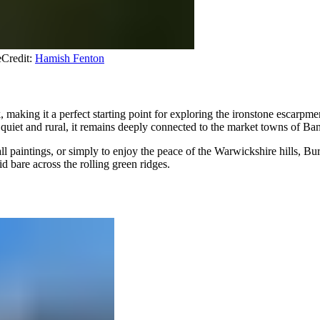
​​‍​‍‌ ‌
Credit:
Hamish Fenton
k, making it a perfect starting point for exploring the ironstone escarp
​ ‌‍‌‍​ ​ ‍​‌‍​‌‌‍‌‍‌‍​ ‌‍‌‍​‍‌‌​ ​‍​ ​‍​‍‌‌​ ‌‌‌​‌​​‍ ‍‌‍​ ‌‍‍​‌‍‍‌‌‍ ​‌‍‌​‌ ​‍‌‍‌‌‌‍ ‍​‍‌‌​ ‌‌‌​​‍‌‌ ‌‍‍ ‌‍‌‌‌ ‍‌​‍‌‌​ ​ ‌​‌​​‍‌‌​ ​ ‌​‌​​‍‌‌​ ​‍​ ​‍​ ​ ​ ‍‌​ ​‌​ ‍‌‌‍​‌​ ‌ ​ ‌ ​ ‌‍​ ‌‍‌‍‌​​ ‌‍​ ​‌​‍‌‌​ ​‍​ ​‍​‍‌‌​ ‌‌‌​‌​​‍ ‍‌ ‌​‌‍‌‌‌ ‍​‌ ‌​​ ‌‍​‍‌‍​‌‌ ​ ‌‍‌‌‌‌‌‌‌ ​‍‌‍ ​​ ‌‌‍‍​‌ ‌​‌ ‌​‌ ​​​‍‌‌​ ​ ‌​​‌​‍‌‌​ ​‍‌​‌‍​‍‌‌​ ​‍‌​‌‍‌‍ ​‌‍ ‌‍​ ‌‍​‌‌‍ ​‌‍‍​‌‍ ‌ ​ ‌ ‌​​‍‌‌​ ​ ‌​​‌​ ​ ​ ​ ​ ​ ​ ​ ​‍‌‍‌‍‍‌‌‍‌​​ ‌‌‍‌‍​ ​ ​ ‍‌​ ‌‌​ ​​‌‍​ ​ ​‌‌‍‌​​‍ ‌‌‍​‍​ ‍​‌‍​‍‌‍​‍​‍ ‌​ ‌​​ ​‌​ ​‌​ ‍​​‍ ‌​ ‍‌​ ​‍​ ‌‍‌‍​‌​‍ ‌‌‍‌‍​ ‌‌​ ​ ​ ‍​​ ​‍​ ‌‌‌‍​‍​ ‌‌​ ‌‍​ ‌‌‌‍​‍​ ​‍​‍‌‍‌ ‌​‌ ‍‌‌ ​​‌‍‌‌​ ‌‌‍​‌‌ ​‍‌‍‌‌‌‍​‌​‍‌‍‌ ​​‌‍​‌‌ ‌​‌‍‍​​ ‌‌‍‌​‌‍‌‌‌ ​ ‌‍​ ‌ ​‍‌‍‍‌‌ ​​‌ ‌​‌‍‍‌‌‍ ‌‍ ‍​‍‌‌​ ‌‌‌​​‍‌‌ ‌‍‍ ‌‍‌‌‌ ‍‌​‍‌‌​ ​ ‌​‌​​‍‌‌​ ​ ‌​‌​​‍‌‌​ ​‍​ ​‍‌‍‌​‌‍‌‍​ ‌ ‌‍​ ‌‍‌‍​ ‌‍‌‍​ ​ ‍​‌‍​‌‌‍‌‍‌‍​ ‌‍‌‍​‍‌‌​ ​‍​ ​‍​‍‌‌​ ‌‌‌​‌​​‍ ‍‌‍​ ‌‍‍​‌‍‍‌‌‍ ​‌‍‌​‌ ​‍‌‍‌‌‌‍ ‍​‍‌‌​ ‌‌‌​​‍‌‌ ‌‍‍ 
l paintings, or simply to enjoy the peace of the Warwickshire hills, Bur
​‌‍​ ​ ​‌‌‍‌​​‍ ‌‌‍​‍​ ‍​‌‍​‍‌‍​‍​‍ ‌​ ‌​​ ​‌​ ​‌​ ‍​​‍ ‌​ ‍‌​ ​‍​ ‌‍‌‍​‌​‍ ‌‌‍‌‍​ ‌‌​ ​ ​ ‍​​ ​‍​ ‌‌‌‍​‍​ ‌‌​ ‌‍​ ‌‌‌‍​‍​ ​‍​‍‌‍‌ ‌​‌ ‍‌‌ ​​‌‍‌‌​ ‌‌‍​‌‌ ​‍‌‍‌‌‌‍​‌​‍‌‍‌ ​​‌‍​‌‌ ‌​‌‍‍​​ ‌‌‍‌​‌‍‌‌‌ ​ ‌‍​ ‌ ​‍‌‍‍‌‌ ​​‌ ‌​‌‍‍‌‌‍ ‌‍ ‍​‍‌‌​ ‌‌‌​​‍‌‌ ‌‍‍ ‌‍‌‌‌ ‍‌​‍‌‌​ ​ ‌​‌​​‍‌‌​ ​ ‌​‌​​‍‌‌​ ​‍​ ​‍‌‍​‌‌‍‌​​ ​​‌‍​‍‌‍‌‍​ ‌‍​ ‍​‌‍‌​​ ​​​ ​​​ ‌‍‌‍​‍​‍‌‌​ ​‍​ ​‍​‍‌‌​ ‌‌‌​‌​​‍ ‍‌‍​ ‌‍‍​‌‍‍‌‌‍ ​‌‍‌​‌ ​‍‌‍‌‌‌‍ ‍​‍‌‌​ ‌‌‌​​‍‌‌ ‌‍‍ ‌‍‌‌‌ ‍‌​‍‌‌​ ​ ‌​‌​​‍‌‌​ ​ ‌​‌​​‍‌‌​ ​‍​ ​‍​ ​​‌‍​‍‌‍​ ​ ​ ‌‍‌​​ ‌‍‌‍​‍‌‍​‍​ ‌‌​ ​‌‌‍​‍​ ‍‌​‍‌‌​ ​‍​ ​‍​‍‌‌​ ‌‌‌​‌​​‍ ‍‌ ‌​‌‍‌‌‌ ‍​‌ ‌​​‍‌‍‌ ​​‌‍‌‌‌ ​‍‌ ​ ‌ ​​‌‍‌‌‌‍​ ‌ ‌​‌‍‍‌‌ ‌‍‌‍‌‌​ ‌‌ ​​‌ ‌‌‌‍​‍‌‍ ​‌‍‍‌‌ ​ ‌‍‍​‌‍‌‌‌‍‌​​‍​‍‌ ‌