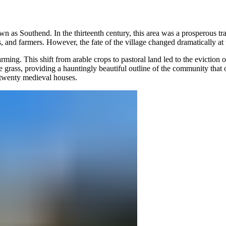
n as Southend. In the thirteenth century, this area was a prosperous tra
‌‌ ‍‌​‍‌‌​ ​ ‌​‌​​‍‌‌​ ​ ‌​‌​​‍‌‌​ ​‍​ ​‍‌‍‌​​ ​‍‌‍‌‌​ ‌​​ ​ ​ ‍‌​ ​‌‌‍‌​​ ​ ​ ‌​​ ‌‍​ ‌‍​‍‌‌​ ​‍​ ​‍​‍‌‌​ ‌‌‌​‌​​‍ ‍‌‍​ ‌‍‍​‌‍‍‌‌‍ ​‌‍‌​‌ ​‍‌‍‌‌‌‍ ‍​‍‌‌​ ‌‌‌​​‍‌‌ ‌‍‍ ‌‍‌‌‌ ‍‌​‍‌‌​ ​ ‌​‌​​‍‌‌​ ​ ‌​‌​​‍‌‌​ ​‍​ ​‍​ ​‍​ ‌​​ ‍‌​ ‍‌‌‍​‌​ ‍‌​ ​‍‌‍​‍​ ‌ ‌‍​‌​ ​ ‌‍​‍​‍‌‌​ ​‍​ ​‍​‍‌‌​ ‌‌‌​‌​​‍ ‍‌ ‌​‌‍‌‌‌ ‍​‌ ‌​​ ‌‍​‍‌‍​‌‌ ​ ‌‍‌‌‌‌‌‌‌ ​‍‌‍ ​​ ‌‌‍‍​‌ ‌​‌ ‌​‌ ​​​‍‌‌​ ​ ‌​​‌​‍‌‌​ ​‍‌​‌‍​‍‌‌​ ​‍‌​‌‍‌‍ ​‌‍ ‌‍​ ‌‍​‌‌‍ ​‌‍‍​‌‍ ‌ ​ ‌ ‌​​‍‌‌​ ​ ‌​​‌​ ​ ​ ​ ​ ​ ​ ​ ​‍‌‍‌‍‍‌‌‍‌​​ ‌‌‍‌‍​ ​ ​ ‍‌​ ‌‌​ ​​‌‍​ ​ ​‌‌‍‌​​‍ ‌‌‍​‍​ ‍​‌‍​‍‌‍​‍​‍ ‌​ ‌​​ ​‌​ ​‌​ ‍​​‍ ‌​ ‍‌​ ​‍​ ‌‍‌‍​‌​‍ ‌‌‍‌‍​ ‌‌​ ​ ​ ‍​​ ​‍​ ‌‌‌‍​‍​ ‌‌​ ‌‍​ ‌‌‌‍​‍​ ​‍​‍‌‍‌ ‌​‌ ‍‌‌ ​​‌‍‌‌​ ‌‌‍​‌‌ ​‍‌‍‌‌‌‍​‌​‍‌‍‌ ​​‌‍​‌‌ ‌​‌‍‍​​ ‌‌‍‌​‌‍‌‌‌ ​ ‌‍​ ‌ ​‍‌‍‍‌‌ ​​‌ ‌​‌‍‍‌‌‍ ‌‍ ‍​‍‌‌​ ‌‌‌​​‍‌‌ ‌‍‍ ‌‍‌‌‌ ‍‌​‍‌‌​ ​ ‌​‌​​‍‌‌​ ​ ‌​‌​​‍‌‌​ ​‍​ ​‍‌‍‌​​ ​‍‌‍‌‌
ming. This shift from arable crops to pastoral land led to the eviction o
n the grass, providing a hauntingly beautiful outline of the community th
‌​‌‍‍​​ ‌‌‍‌​‌‍‌‌‌ ​ ‌‍​ ‌ ​‍‌‍‍‌‌ ​​‌ ‌​‌‍‍‌‌‍ ‌‍ ‍​‍‌‌​ ‌‌‌​​‍‌‌ ‌‍‍ ‌‍‌‌‌ ‍‌​‍‌‌​ ​ ‌​‌​​‍‌‌​ ​ ‌​‌​​‍‌‌​ ​‍​ ​‍​ ‌‍​ ​ ​ ‌​​ ‌‍​ ​ ​ ‌​​ ‍‌‌‍​‍​ ​‍​ ​‍​ ​‍‌‍‌‌​‍‌‌​ ​‍​ ​‍​‍‌‌​ ‌‌‌​‌​​‍ ‍‌‍​ ‌‍‍​‌‍‍‌‌‍ ​‌‍‌​‌ ​‍‌‍‌‌‌‍ ‍​‍‌‌​ ‌‌‌​​‍‌‌ ‌‍‍ ‌‍‌‌‌ ‍‌​‍‌‌​ ​ ‌​‌​​‍‌‌​ ​ ‌​‌​​‍‌‌​ ​‍​ ​‍‌‍​‌‌‍‌​​ ‍‌‌‍​‍​ ​‍‌‍‌‌​ ‍​​ ‍‌​ ‌‍​ ‌ ​ ‍​‌‍​‌​‍‌‌​ ​‍​ ​‍​‍‌‌​ ‌‌‌​‌​​‍ ‍‌ ‌​‌‍‌‌‌ ‍​‌ ‌​​‍‌‍‌ ​​‌‍‌‌‌ ​‍‌ ​ ‌ ​​‌‍‌‌‌‍​ ‌ ‌​‌‍‍‌‌ ‌‍‌‍‌‌​ ‌‌ ​​‌ ‌‌‌‍​‍‌‍ ​‌‍‍‌‌ ​ ‌‍‍​‌‍‌‌‌‍‌​​‍​‍‌ ‌