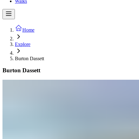
Walks
Home
Explore
Burton Dassett​​​​‌ ‍ ​‍​‍‌‍ ‌ ​‍‌‍‍‌‌‍‌ ‌‍‍‌‌‍ ‍​‍​‍​ ‍‍​‍​‍‌ ​ ‌‍​‌‌‍ ‍‌‍‍‌‌ ‌​‌ ‍‌​‍ ‍‌‍‍‌‌‍ ​‍​‍​‍ ​​‍​‍‌‍‍​‌ ​‍‌‍‌‌‌‍‌‍​‍​‍​ ‍‍​‍​‍‌‍‍​‌ ‌​‌ ‌​‌ ​​​ ‍‍​‍ ​‍ ‌‍ ​‌‍ ‌‍​ ‌‍​‌‌‍ ​‌‍‍​‌‍ ‌ ​ ‌ ‌​​ ‍‍​ ​ ​ ​ ​ ​ ​ ​ ​‍ ‌‍‍‌‌‍ ‍‌ ‌​‌‍‌‌‌‍ ‍‌ ‌​​‍ ‌‍‌‌‌‍‌​‌‍‍‌‌ ‌​​‍ ‌‍ ‌‌‍ ‌‍‌​‌‍‌‌​ ‌‌ ​​‌ ​‍‌‍‌‌‌ ​ ‌‍‌‌‌‍ ‍‌ ‌​‌‍​‌‌ ‌​‌‍‍‌‌‍ ‌‍ ‍​ ‍ ‌‍‍‌‌‍‌​​ ‌‌‍‌‍​ ​ ​ ‍‌​ ‌‌​ ​​‌‍​ ​ ​‌‌‍‌​​‍ ‌‌‍​‍​ ‍​‌‍​‍‌‍​‍​‍ ‌​ ‌​​ ​‌​ ​‌​ ‍​​‍ ‌​ ‍‌​ ​‍​ ‌‍‌‍​‌​‍ ‌‌‍‌‍​ ‌‌​ ​ ​ ‍​​ ​‍​ ‌‌‌‍​‍​ ‌‌​ ‌‍​ ‌‌‌‍​‍​ ​‍​ ‍ ‌ ‌​‌ ‍‌‌ ​​‌‍‌‌​ ‌‌‍​‌‌ ​‍‌‍‌‌‌‍​‌​ ‍ ‌ ​​‌‍​‌‌ ‌​‌‍‍​​ ‌‌‍‍​‌‍‌‌‌ ​‍‌‍ ​‍ ‍‌ ‌​‌‍‍‌‌ ‌​‌‍ ​‌‍‌‌​ ‌‍​‍‌‍​‌‌ ​ ‌‍‌‌‌‌‌‌‌ ​‍‌‍ ​​ ‌‌‍‍​‌ ‌​‌ ‌​‌ ​​​‍‌‌​ ​ ‌​​‌​‍‌‌​ ​‍‌​‌‍​‍‌‌​ ​‍‌​‌‍‌‍ ​‌‍ ‌‍​ ‌‍​‌‌‍ ​‌‍‍​‌‍ ‌ ​ ‌ ‌​​‍‌‌​ ​ ‌​​‌​ ​ ​ ​ ​ ​ ​ ​ ​‍‌‍‌‍‍‌‌‍‌​​ ‌‌‍‌‍​ ​ ​ ‍‌​ ‌‌​ ​​‌‍​ ​ ​‌‌‍‌​​‍ ‌‌‍​‍​ ‍​‌‍​‍‌‍​‍​‍ ‌​ ‌​​ ​‌​ ​‌​ ‍​​‍ ‌​ ‍‌​ ​‍​ ‌‍‌‍​‌​‍ ‌‌‍‌‍​ ‌‌​ ​ ​ ‍​​ ​‍​ ‌‌‌‍​‍​ ‌‌​ ‌‍​ ‌‌‌‍​‍​ ​‍​‍‌‍‌ ‌​‌ ‍‌‌ ​​‌‍‌‌​ ‌‌‍​‌‌ ​‍‌‍‌‌‌‍​‌​‍‌‍‌ ​​‌‍​‌‌ ‌​‌‍‍​​ ‌‌‍‍​‌‍‌‌‌ ​‍‌‍ ​‍ ‍‌ ‌​‌‍‍‌‌ ‌​‌‍ ​‌‍‌‌​‍‌‍‌ ​​‌‍‌‌‌ ​‍‌ ​ ‌ ​​‌‍‌‌‌‍​ ‌ ‌​‌‍‍‌‌ ‌‍‌‍‌‌​ ‌‌ ​​‌ ‌‌‌‍​‍‌‍ ​‌‍‍‌‌ ​ ‌‍‍​‌‍‌‌‌‍‌​​‍​‍‌ ‌
Burton Dassett​​​​‌ ‍ ​‍​‍‌‍ ‌ ​‍‌‍‍‌‌‍‌ ‌‍‍‌‌‍ ‍​‍​‍​ ‍‍​‍​‍‌ ​ ‌‍​‌‌‍ ‍‌‍‍‌‌ ‌​‌ ‍‌​‍ ‍‌‍‍‌‌‍ ​‍​‍​‍ ​​‍​‍‌‍‍​‌ ​‍‌‍‌‌‌‍‌‍​‍​‍​ ‍‍​‍​‍‌‍‍​‌ ‌​‌ ‌​‌ ​​​ ‍‍​‍ ​‍ ‌‍ ​‌‍ ‌‍​ ‌‍​‌‌‍ ​‌‍‍​‌‍ ‌ ​ ‌ ‌​​ ‍‍​ ​ ​ ​ ​ ​ ​ ​ ​‍ ‌‍‍‌‌‍ ‍‌ ‌​‌‍‌‌‌‍ ‍‌ ‌​​‍ ‌‍‌‌‌‍‌​‌‍‍‌‌ ‌​​‍ ‌‍ ‌‌‍ ‌‍‌​‌‍‌‌​ ‌‌ ​​‌ ​‍‌‍‌‌‌ ​ ‌‍‌‌‌‍ ‍‌ ‌​‌‍​‌‌ ‌​‌‍‍‌‌‍ ‌‍ ‍​ ‍ ‌‍‍‌‌‍‌​​ ‌‌‍‌‍​ ​ ​ ‍‌​ ‌‌​ ​​‌‍​ ​ ​‌‌‍‌​​‍ ‌‌‍​‍​ ‍​‌‍​‍‌‍​‍​‍ ‌​ ‌​​ ​‌​ ​‌​ ‍​​‍ ‌​ ‍‌​ ​‍​ ‌‍‌‍​‌​‍ ‌‌‍‌‍​ ‌‌​ ​ ​ ‍​​ ​‍​ ‌‌‌‍​‍​ ‌‌​ ‌‍​ ‌‌‌‍​‍​ ​‍​ ‍ ‌ ‌​‌ ‍‌‌ ​​‌‍‌‌​ ‌‌‍​‌‌ ​‍‌‍‌‌‌‍​‌​ ‍ ‌ ​​‌‍​‌‌ ‌​‌‍‍​​ ‌‌‍‍​‌‍‌‌‌ ​‍‌‍ ​‍ ‍‌ ‌​‌‍‍‌‌ ‌​‌‍ ​‌‍‌‌​ ‌‍​‍‌‍​‌‌ ​ ‌‍‌‌‌‌‌‌‌ ​‍‌‍ ​​ ‌‌‍‍​‌ ‌​‌ ‌​‌ ​​​‍‌‌​ ​ ‌​​‌​‍‌‌​ ​‍‌​‌‍​‍‌‌​ ​‍‌​‌‍‌‍ ​‌‍ ‌‍​ ‌‍​‌‌‍ ​‌‍‍​‌‍ ‌ ​ ‌ ‌​​‍‌‌​ ​ ‌​​‌​ ​ ​ ​ ​ ​ ​ ​ ​‍‌‍‌‍‍‌‌‍‌​​ ‌‌‍‌‍​ ​ ​ ‍‌​ ‌‌​ ​​‌‍​ ​ ​‌‌‍‌​​‍ ‌‌‍​‍​ ‍​‌‍​‍‌‍​‍​‍ ‌​ ‌​​ ​‌​ ​‌​ ‍​​‍ ‌​ ‍‌​ ​‍​ ‌‍‌‍​‌​‍ ‌‌‍‌‍​ ‌‌​ ​ ​ ‍​​ ​‍​ ‌‌‌‍​‍​ ‌‌​ ‌‍​ ‌‌‌‍​‍​ ​‍​‍‌‍‌ ‌​‌ ‍‌‌ ​​‌‍‌‌​ ‌‌‍​‌‌ ​‍‌‍‌‌‌‍​‌​‍‌‍‌ ​​‌‍​‌‌ ‌​‌‍‍​​ ‌‌‍‍​‌‍‌‌‌ ​‍‌‍ ​‍ ‍‌ ‌​‌‍‍‌‌ ‌​‌‍ ​‌‍‌‌​‍‌‍‌ ​​‌‍‌‌‌ ​‍‌ ​ ‌ ​​‌‍‌‌‌‍​ ‌ ‌​‌‍‍‌‌ ‌‍‌‍‌‌​ ‌‌ ​​‌ ‌‌‌‍​‍‌‍ ​‌‍‍‌‌ ​ ‌‍‍​‌‍‌‌‌‍‌​​‍​‍‌ ‌