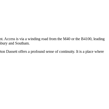
ment. Access is via a winding road from the M40 or the B4100, leading
‌‍‌‌‌ ‍‌​‍‌‌​ ​ ‌​‌​​‍‌‌​ ​ ‌​‌​​‍‌‌​ ​‍​ ​‍​ ​ ​ ‍‌​ ​‌​ ‍‌‌‍​‌​ ‌ ​ ‌ ​ ‌‍​ ‌‍‌‍‌​​ ‌‍​ ​‌​‍‌‌​ ​‍​ ​‍​‍‌‌​ ‌‌‌​‌​​‍ ‍‌ ‌​‌‍‌‌‌ ‍​‌ ‌​​‍‌‍‌ ​​‌‍‌‌‌ ​‍‌ ​ ‌ ​​‌‍‌‌‌‍​ ‌ ‌​‌‍‍‌‌ ‌‍‌‍‌‌​ ‌‌ ​​‌ ‌‌‌‍​‍‌‍ ​‌‍‍‌‌ ​ ‌‍‍​‌‍‌‌‌‍‌​​‍​‍‌ ‌
ton Dassett offers a profound sense of continuity. It is a place where