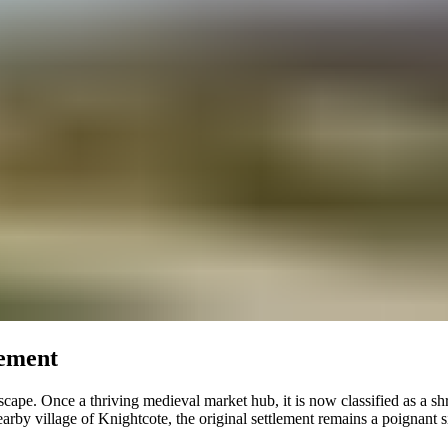
‌‌​ ​ ‌​‌​​‍‌‌​ ​‍​ ​‍‌‍​‍​ ​‌‌‍‌​‌‍​‍‌‍​‌‌‍​‌‌‍‌‍​ ‌​​ ‍​​ ​ ​ ​​‌‍​‌​‍‌‌​ ​‍​ ​‍​‍‌‌​ ‌‌‌​‌​​‍ ‍‌ ‌​‌‍‌‌‌ ‍​‌ ‌​​‍‌‍‌ ​​‌‍‌‌‌ ​‍‌ ​ ‌ ​​‌‍‌‌‌‍​ ‌ ‌​‌‍‍‌‌ ‌‍‌‍‌‌​ ‌‌ ​​‌ ‌‌‌‍​‍‌‍ ​‌‍‍‌‌ ​ ‌‍‍​‌‍‌‌‌‍‌​​‍​‍‌ ‌
dscape. Once a thriving medieval market hub, it is now classified as a sh
arby village of Knightcote, the original settlement remains a poignant s