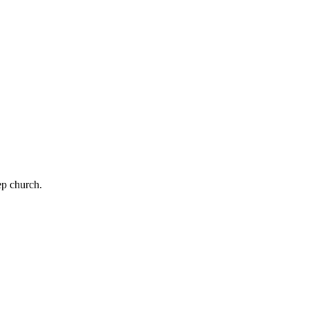
 ​‍‌ ​ ‌ ​​‌‍‌‌‌‍​ ‌ ‌​‌‍‍‌‌ ‌‍‌‍‌‌​ ‌‌ ​​‌ ‌‌‌‍​‍‌‍ ​‌‍‍‌‌ ​ ‌‍‍​‌‍‌‌‌‍‌​​‍​‍‌ ‌