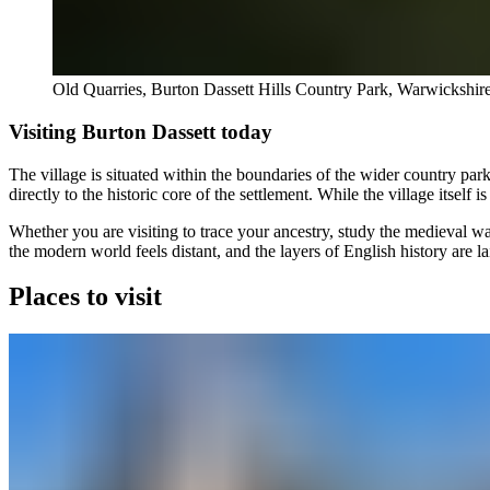
Old Quarries, Burton Dassett Hills Country Park, Warwickshire​​​​‌ ‍ ​‍​‍‌‍ ‌ ​‍‌‍‍‌‌‍‌ ‌‍‍‌‌‍ ‍​‍​‍​ ‍‍​‍​‍‌ ​ ‌‍​‌‌‍ ‍‌‍‍‌‌ ‌​‌ ‍‌​‍ ‍‌‍‍‌‌‍ ​‍​‍​‍ ​​‍​‍‌‍‍​‌ ​‍‌‍‌‌‌‍‌‍​‍​‍​ ‍‍​‍​‍‌‍‍​‌ ‌​‌ ‌​‌ ​​​ ‍‍​‍ ​‍ ‌‍ ​‌‍ ‌‍​ ‌‍​‌‌‍ ​‌‍‍​‌‍ ‌ ​ ‌ ‌​​ ‍‍​ ​ ​ ​ ​ ​ ​ ​ ​‍ ‌‍‍‌‌‍ ‍‌ ‌​‌‍‌‌‌‍ ‍‌ ‌​​‍ ‌‍‌‌‌‍‌​‌‍‍‌‌ ‌​​‍ ‌‍ ‌‌‍ ‌‍‌​‌‍‌‌​ ‌‌ ​​‌ ​‍‌‍‌‌‌ ​ ‌‍‌‌‌‍ ‍‌ ‌​‌‍​‌‌ ‌​‌‍‍‌‌‍ ‌‍ ‍​ ‍ ‌‍‍‌‌‍‌​​ ‌‌‍‌‍​ ​ ​ ‍‌​ ‌‌​ ​​‌‍​ ​ ​‌‌‍‌​​‍ ‌‌‍​‍​ ‍​‌‍​‍‌‍​‍​‍ ‌​ ‌​​ ​‌​ ​‌​ ‍​​‍ ‌​ ‍‌​ ​‍​ ‌‍‌‍​‌​‍ ‌‌‍‌‍​ ‌‌​ ​ ​ ‍​​ ​‍​ ‌‌‌‍​‍​ ‌‌​ ‌‍​ ‌‌‌‍​‍​ ​‍​ ‍ ‌ ‌​‌ ‍‌‌ ​​‌‍‌‌​ ‌‌‍​‌‌ ​‍‌‍‌‌‌‍​‌​ ‍ ‌ ​​‌‍​‌‌ ‌​‌‍‍​​ ‌‌‍‌​‌‍‌‌‌ ​ ‌‍​ ‌ ​‍‌‍‍‌‌ ​​‌ ‌​‌‍‍‌‌‍ ‌‍ ‍​‍‌‌​ ‌‌‌​​‍‌‌ ‌‍‍ ‌‍‌‌‌ ‍‌​‍‌‌​ ​ ‌​‌​​‍‌‌​ ​ ‌​‌​​‍‌‌​ ​‍​ ​‍​ ‍​​ ​‍​ ‍‌​ ‌​‌‍​‍‌‍‌‌​ ‌‌‌‍​ ‌‍​ ​ ‌‍​ ‍​​ ​‌​‍‌‌​ ​‍​ ​‍​‍‌‌​ ‌‌‌​‌​​‍ ‍‌‍​ ‌‍​‌‌ ​​‌ ‌​‌‍‍‌‌‍ ‌‍ ‍​ ‌‍​‍‌‍​‌‌ ​ ‌‍‌‌‌‌‌‌‌ ​‍‌‍ ​​ ‌‌‍‍​‌ ‌​‌ ‌​‌ ​​​‍‌‌​ ​ ‌​​‌​‍‌‌​ ​‍‌​‌‍​‍‌‌​ ​‍‌​‌‍‌‍ ​‌‍ ‌‍​ ‌‍​‌‌‍ ​‌‍‍​‌‍ ‌ ​ ‌ ‌​​‍‌‌​ ​ ‌​​‌​ ​ ​ ​ ​ ​ ​ ​ ​‍‌‍‌‍‍‌‌‍‌​​ ‌‌‍‌‍​ ​ ​ ‍‌​ ‌‌​ ​​‌‍​ ​ ​‌‌‍‌​​‍ ‌‌‍​‍​ ‍​‌‍​‍‌‍​‍​‍ ‌​ ‌​​ ​‌​ ​‌​ ‍​​‍ ‌​ ‍‌​ ​‍​ ‌‍‌‍​‌​‍ ‌‌‍‌‍​ ‌‌​ ​ ​ ‍​​ ​‍​ ‌‌‌‍​‍​ ‌‌​ ‌‍​ ‌‌‌‍​‍​ ​‍​‍‌‍‌ ‌​‌ ‍‌‌ ​​‌‍‌‌​ ‌‌‍​‌‌ ​‍‌‍‌‌‌‍​‌​‍‌‍‌ ​​‌‍​‌‌ ‌​‌‍‍​​ ‌‌‍‌​‌‍‌‌‌ ​ ‌‍​ ‌ ​‍‌‍‍‌‌ ​​‌ ‌​‌‍‍‌‌‍ ‌‍ ‍​‍‌‌​ ‌‌‌​​‍‌‌ ‌‍‍ ‌‍‌‌‌ ‍‌​‍‌‌​ ​ ‌​‌​​‍‌‌​ ​ ‌​‌​​‍‌‌​ ​‍​ ​‍​ ‍​​ ​‍​ ‍‌​ ‌​‌‍​‍‌‍‌‌​ ‌‌‌‍​ ‌‍​ ​ ‌‍​ ‍​​ ​‌​‍‌‌​ ​‍​ ​‍​‍‌‌​ ‌‌‌​‌​​‍ ‍‌‍​ ‌‍​‌‌ ​​‌ ‌​‌‍‍‌‌‍ ‌‍ ‍​‍‌‍‌ ​​‌‍‌‌‌ ​‍‌ ​ ‌ ​​‌‍‌‌‌‍​ ‌ ‌​‌‍‍‌‌ ‌‍‌‍‌‌​ ‌‌ ​​‌ ‌‌‌‍​‍‌‍ ​‌‍‍‌‌ ​ ‌‍‍​‌‍‌‌‌‍‌
Visiting Burton Dassett today​​​​‌ ‍ ​‍​‍‌‍ ‌ ​‍‌‍‍‌‌‍‌ ‌‍‍‌‌‍ ‍​‍​‍​ ‍‍​‍​‍‌ ​ ‌‍​‌‌‍ ‍‌‍‍‌‌ ‌​‌ ‍‌​‍ ‍‌‍‍‌‌‍ ​‍​‍​‍ ​​‍​‍‌‍‍​‌ ​‍‌‍‌‌‌‍‌‍​‍​‍​ ‍‍​‍​‍‌‍‍​‌ ‌​‌ ‌​‌ ​​​ ‍‍​‍ ​‍ ‌‍ ​‌‍ ‌‍​ ‌‍​‌‌‍ ​‌‍‍​‌‍ ‌ ​ ‌ ‌​​ ‍‍​ ​ ​ ​ ​ ​ ​ ​ ​‍ ‌‍‍‌‌‍ ‍‌ ‌​‌‍‌‌‌‍ ‍‌ ‌​​‍ ‌‍‌‌‌‍‌​‌‍‍‌‌ ‌​​‍ ‌‍ ‌‌‍ ‌‍‌​‌‍‌‌​ ‌‌ ​​‌ ​‍‌‍‌‌‌ ​ ‌‍‌‌‌‍ ‍‌ ‌​‌‍​‌‌ ‌​‌‍‍‌‌‍ ‌‍ ‍​ ‍ ‌‍‍‌‌‍‌​​ ‌‌‍‌‍​ ​ ​ ‍‌​ ‌‌​ ​​‌‍​ ​ ​‌‌‍‌​​‍ ‌‌‍​‍​ ‍​‌‍​‍‌‍​‍​‍ ‌​ ‌​​ ​‌​ ​‌​ ‍​​‍ ‌​ ‍‌​ ​‍​ ‌‍‌‍​‌​‍ ‌‌‍‌‍​ ‌‌​ ​ ​ ‍​​ ​‍​ ‌‌‌‍​‍​ ‌‌​ ‌‍​ ‌‌‌‍​‍​ ​‍​ ‍ ‌ ‌​‌ ‍‌‌ ​​‌‍‌‌​ ‌‌‍​‌‌ ​‍‌‍‌‌‌‍​‌​ ‍ ‌ ​​‌‍​‌‌ ‌​‌‍‍​​ ‌‌‍‌​‌‍‌‌‌ ​ ‌‍​ ‌ ​‍‌‍‍‌‌ ​​‌ ‌​‌‍‍‌‌‍ ‌‍ ‍​‍‌‌​ ‌‌‌​​‍‌‌ ‌‍‍ ‌‍‌‌‌ ‍‌​‍‌‌​ ​ ‌​‌​​‍‌‌​ ​ ‌​‌​​‍‌‌​ ​‍​ ​‍‌‍​‌‌‍​ ​ ‌‌​ ​‌​ ‍‌‌‍‌‍‌‍​‍​ ​ ​ ​‌​ ‌​‌‍​ ​ ‍​​‍‌‌​ ​‍​ ​‍​‍‌‌​ ‌‌‌​‌​​‍ ‍‌‍​ ‌‍‍​‌‍‍‌‌‍ ​‌‍‌​‌ ​‍‌‍‌‌‌‍ ‍​‍‌‌​ ‌‌‌​​‍‌‌ ‌‍‍ ‌‍‌‌‌ ‍‌​‍‌‌​ ​ ‌​‌​​‍‌‌​ ​ ‌​‌​​‍‌‌​ ​‍​ ​‍​ ‍​​ ‌‌​ ‌‌​ ​‍‌‍​ ​ ‌‍‌‍​ ‌‍​ ​ ‌‍​ ‍‌​ ​ ​ ​‌​‍‌‌​ ​‍​ ​‍​‍‌‌​ ‌‌‌​‌​​‍ ‍‌ ‌​‌‍‌‌‌ ‍​‌ ‌​​ ‌‍​‍‌‍​‌‌ ​ ‌‍‌‌‌‌‌‌‌ ​‍‌‍ ​​ ‌‌‍‍​‌ ‌​‌ ‌​‌ ​​​‍‌‌​ ​ ‌​​‌​‍‌‌​ ​‍‌​‌‍​‍‌‌​ ​‍‌​‌‍‌‍ ​‌‍ ‌‍​ ‌‍​‌‌‍ ​‌‍‍​‌‍ ‌ ​ ‌ ‌​​‍‌‌​ ​ ‌​​‌​ ​ ​ ​ ​ ​ ​ ​ ​‍‌‍‌‍‍‌‌‍‌​​ ‌‌‍‌‍​ ​ ​ ‍‌​ ‌‌​ ​​‌‍​ ​ ​‌‌‍‌​​‍ ‌‌‍​‍​ ‍​‌‍​‍‌‍​‍​‍ ‌​ ‌​​ ​‌​ ​‌​ ‍​​‍ ‌​ ‍‌​ ​‍​ ‌‍‌‍​‌​‍ ‌‌‍‌‍​ ‌‌​ ​ ​ ‍​​ ​‍​ ‌‌‌‍​‍​ ‌‌​ ‌‍​ ‌‌‌‍​‍​ ​‍​‍‌‍‌ ‌​‌ ‍‌‌ ​​‌‍‌‌​ ‌‌‍​‌‌ ​‍‌‍‌‌‌‍​‌​‍‌‍‌ ​​‌‍​‌‌ ‌​‌‍‍​​ ‌‌‍‌​‌‍‌‌‌ ​ ‌‍​ ‌ ​‍‌‍‍‌‌ ​​‌ ‌​‌‍‍‌‌‍ ‌‍ ‍​‍‌‌​ ‌‌‌​​‍‌‌ ‌‍‍ ‌‍‌‌‌ ‍‌​‍‌‌​ ​ ‌​‌​​‍‌‌​ ​ ‌​‌​​‍‌‌​ ​‍​ ​‍‌‍​‌‌‍​ ​ ‌‌​ ​‌​ ‍‌‌‍‌‍‌‍​‍​ ​ ​ ​‌​ ‌​‌‍​ ​ ‍​​‍‌‌​ ​‍​ ​‍​‍‌‌​ ‌‌‌​‌​​‍ ‍‌‍​ ‌‍‍​‌‍‍‌‌‍ ​‌‍‌​‌ ​‍‌‍‌‌‌‍ ‍​‍‌‌​ ‌‌‌​​‍‌‌ ‌‍‍ ‌‍‌‌‌ ‍‌​‍‌‌​ ​ ‌​‌​​‍‌‌​ ​ ‌​‌​​‍‌‌​ ​‍​ ​‍​ ‍​​ ‌‌​ ‌‌​ ​‍‌‍​ ​ ‌‍‌‍​ ‌‍​ ​ ‌‍​ ‍‌​ ​ ​ ​‌​‍‌‌​ ​‍​ ​‍​‍‌‌​ ‌‌‌​‌​​‍ ‍‌ ‌​‌‍‌‌‌ ‍​‌ ‌​​‍‌‍‌ ​​‌‍‌‌‌ ​‍‌ ​ ‌ ​​‌‍‌‌‌‍​ ‌ ‌​‌‍‍‌‌ ‌‍‌‍‌‌​ ‌‌ ​​‌ ‌‌‌‍​‍‌‍ ​‌‍‍‌‌ ​ ‌‍‍​‌‍‌‌‌‍‌​​‍​‍‌ ‌
The village is situated within the boundaries of the wider country par
directly to the historic core of the settlement. While the village itself is quiet and rural, it remains deeply connected to the market towns of Banbury and Southam.​​​​‌ ‍ ​‍​‍‌‍ ‌ ​‍‌‍‍‌‌‍‌ ‌‍‍‌‌‍ ‍​‍​‍​ ‍‍​‍​‍‌ ​ ‌‍​‌‌‍ ‍‌‍‍‌‌ ‌​‌ ‍‌​‍ ‍‌‍‍‌‌‍ ​‍​‍​‍ ​​‍​‍‌‍‍​‌ ​‍‌‍‌‌‌‍‌‍​‍​‍​ ‍‍​‍​‍‌‍‍​‌ ‌​‌ ‌​‌ ​​​ ‍‍​‍ ​‍ ‌‍ ​‌‍ ‌‍​ ‌‍​‌‌‍ ​‌‍‍​‌‍ ‌ ​ ‌ ‌​​ ‍‍​ ​ ​ ​ ​ ​ ​ ​ ​‍ ‌‍‍‌‌‍ ‍‌ ‌​‌‍‌‌‌‍ ‍‌ ‌​​‍ ‌‍‌‌‌‍‌​‌‍‍‌‌ ‌​​‍ ‌‍ ‌‌‍ ‌‍‌​‌‍‌‌​ ‌‌ ​​‌ ​‍‌‍‌‌‌ ​ ‌‍‌‌‌‍ ‍‌ ‌​‌‍​‌‌ ‌​‌‍‍‌‌‍ ‌‍ ‍​ ‍ ‌‍‍‌‌‍‌​​ ‌‌‍‌‍​ ​ ​ ‍‌​ ‌‌​ ​​‌‍​ ​ ​‌‌‍‌​​‍ ‌‌‍​‍​ ‍​‌‍​‍‌‍​‍​‍ ‌​ ‌​​ ​‌​ ​‌​ ‍​​‍ ‌​ ‍‌​ ​‍​ ‌‍‌‍​‌​‍ ‌‌‍‌‍​ ‌‌​ ​ ​ ‍​​ ​‍​ ‌‌‌‍​‍​ ‌‌​ ‌‍​ ‌‌‌‍​‍​ ​‍​ ‍ ‌ ‌​‌ ‍‌‌ ​​‌‍‌‌​ ‌‌‍​‌‌ ​‍‌‍‌‌‌‍​‌​ ‍ ‌ ​​‌‍​‌‌ ‌​‌‍‍​​ ‌‌‍‌​‌‍‌‌‌ ​ ‌‍​ ‌ ​‍‌‍‍‌‌ ​​‌ ‌​‌‍‍‌‌‍ ‌‍ ‍​‍‌‌​ ‌‌‌​​‍‌‌ ‌‍‍ ‌‍‌‌‌ ‍‌​‍‌‌​ ​ ‌​‌​​‍‌‌​ ​ ‌​‌​​‍‌‌​ ​‍​ ​‍‌‍‌​‌‍‌‍​ ‌ ‌‍​ ‌‍‌‍
Whether you are visiting to trace your ancestry, study the medieval wal
the modern world feels distant, and the layers of English history are laid bare across the rolling green ridges.​​​​‌ ‍ ​‍​‍‌‍ ‌ ​‍‌‍‍‌‌‍‌ ‌‍‍‌‌‍ ‍​‍​‍​ ‍‍​‍​‍‌ ​ ‌‍​‌‌‍ ‍‌‍‍‌‌ ‌​‌ ‍‌​‍ ‍‌‍‍‌‌‍ ​‍​‍​‍ ​​‍​‍‌‍‍​‌ ​‍‌‍‌‌‌‍‌‍​‍​‍​ ‍‍​‍​‍‌‍‍​‌ ‌​‌ ‌​‌ ​​​ ‍‍​‍ ​‍ ‌‍ ​‌‍ ‌‍​ ‌‍​‌‌‍ ​‌‍‍​‌‍ ‌ ​ ‌ ‌​​ ‍‍​ ​ ​ ​ ​ ​ ​ ​ ​‍ ‌‍‍‌‌‍ ‍‌ ‌​‌‍‌‌‌‍ ‍‌ ‌​​‍ ‌‍‌‌‌‍‌​‌‍‍‌‌ ‌​​‍ ‌‍ ‌‌‍ ‌‍‌​‌‍‌‌​ ‌‌ ​​‌ ​‍‌‍‌‌‌ ​ ‌‍‌‌‌‍ ‍‌ ‌​‌‍​‌‌ ‌​‌‍‍‌‌‍ ‌‍ ‍​ ‍ ‌‍‍‌‌‍‌​​ ‌‌‍‌‍​ ​ ​ ‍‌​ ‌‌​ ​​‌‍​ ​ ​‌‌‍‌​​‍ ‌‌‍​‍​ ‍​‌‍​‍‌‍​‍​‍ ‌​ ‌​​ ​‌​ ​‌​ ‍​​‍ ‌​ ‍‌​ ​‍​ ‌‍‌‍​‌​‍ ‌‌‍‌‍​ ‌‌​ ​ ​ ‍​​ ​‍​ ‌‌‌‍​‍​ ‌‌​ ‌‍​ ‌‌‌‍​‍​ ​‍​ ‍ ‌ ‌​‌ ‍‌‌ ​​‌‍‌‌​ ‌‌‍​‌‌ ​‍‌‍‌‌‌‍​‌​ ‍ ‌ ​​‌‍​‌‌ ‌​‌‍‍​​ ‌‌‍‌​‌‍‌‌‌ ​ ‌‍​ ‌ ​‍‌‍‍‌‌ ​​‌ ‌​‌‍‍‌‌‍ ‌‍ ‍​‍‌‌​ ‌‌‌​​‍‌‌ ‌‍‍ ‌‍‌‌‌ ‍‌​‍‌‌​ ​ ‌​‌​​‍‌‌​ ​ ‌​‌​​‍‌‌​ ​‍​ ​‍‌‍​‌‌‍‌​​ ​​‌‍​‍‌‍‌‍​ ‌‍​ ‍​‌‍‌​​ ​​​ ​​​ ‌‍‌‍​‍​‍‌‌​ ​‍​ ​‍​‍‌‌​ ‌‌‌​‌​​‍ ‍‌‍​ ‌‍‍​‌‍‍‌‌‍ ​‌‍‌​‌ ​‍‌‍‌‌‌‍ ‍​‍‌‌​ ‌‌‌​​‍‌‌ ‌‍‍ ‌‍‌‌‌ ‍‌​‍‌‌​ ​ ‌​‌​​‍‌‌​ ​ ‌​‌​​‍‌‌​ ​‍​ ​‍​ ​​‌‍​‍‌‍​ ​ ​ ‌‍‌​​ ‌‍‌‍​‍‌‍​‍​ ‌‌​ ​‌‌‍​‍​ ‍‌​‍‌‌​ ​‍​ ​‍​‍‌‌​ ‌‌‌​‌​​‍ ‍‌ ‌​‌‍‌‌‌ ‍​‌ ‌​​ ‌‍​‍‌‍​‌‌ ​ ‌‍‌‌‌‌‌‌‌ ​‍‌‍ ​​ ‌‌‍‍​‌ ‌​‌ ‌​‌ ​​​‍‌‌​ ​ ‌​​‌​‍‌‌​ ​‍‌​‌‍​‍‌‌​ ​‍‌​‌‍‌‍ ​‌‍ ‌‍​ ‌‍​‌‌‍ ​‌‍‍​‌‍ ‌ ​ ‌ ‌​​‍‌‌​ ​ ‌​​‌​ ​ ​ ​ ​ ​ ​ ​ ​‍‌‍‌‍‍‌‌‍‌​​ ‌‌‍‌‍​ ​ ​ ‍‌​ ‌‌​ ​
Places to visit