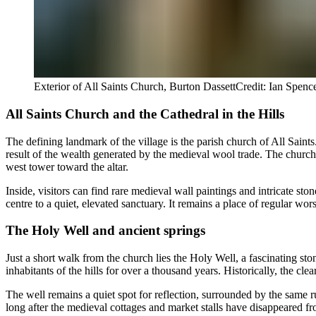
Exterior of All Saints Church, Burton Dassett​​​​‌ ‍ ​‍​‍‌‍ ‌ ​‍‌‍‍‌‌‍‌ ‌‍‍‌‌‍ ‍​‍​‍​ ‍‍​‍​‍‌ ​ ‌‍​‌‌‍ ‍‌‍‍‌‌ ‌​‌ ‍‌​‍ ‍‌‍‍‌‌‍ ​‍​‍​‍ ​​‍​‍‌‍‍​‌ ​‍‌‍‌‌‌‍‌‍​‍​‍​ ‍‍​‍​‍‌‍‍​‌ ‌​‌ ‌​‌ ​​​ ‍‍​‍ ​‍ ‌‍ ​‌‍ ‌‍​ ‌‍​‌‌‍ ​‌‍‍​‌‍ ‌ ​ ‌ ‌​​ ‍‍​ ​ ​ ​ ​ ​ ​ ​ ​‍ ‌‍‍‌‌‍ ‍‌ ‌​‌‍‌‌‌‍ ‍‌ ‌​​‍ ‌‍‌‌‌‍‌​‌‍‍‌‌ ‌​​‍ ‌‍ ‌‌‍ ‌‍‌​‌‍‌‌​ ‌‌ ​​‌ ​‍‌‍‌‌‌ ​ ‌‍‌‌‌‍ ‍‌ ‌​‌‍​‌‌ ‌​‌‍‍‌‌‍ ‌‍ ‍​ ‍ ‌‍‍‌‌‍‌​​ ‌‌‍‌‍​ ​ ​ ‍‌​ ‌‌​ ​​‌‍​ ​ ​‌‌‍‌​​‍ ‌‌‍​‍​ ‍​‌‍​‍‌‍​‍​‍ ‌​ ‌​​ ​‌​ ​‌​ ‍​​‍ ‌​ ‍‌​ ​‍​ ‌‍‌‍​‌​‍ ‌‌‍‌‍​ ‌‌​ ​ ​ ‍​​ ​‍​ ‌‌‌‍​‍​ ‌‌​ ‌‍​ ‌‌‌‍​‍​ ​‍​ ‍ ‌ ‌​‌ ‍‌‌ ​​‌‍‌‌​ ‌‌‍​‌‌ ​‍‌‍‌‌‌‍​‌​ ‍ ‌ ​​‌‍​‌‌ ‌​‌‍‍​​ ‌‌‍‌​‌‍‌‌‌ ​ ‌‍​ ‌ ​‍‌‍‍‌‌ ​​‌ ‌​‌‍‍‌‌‍ ‌‍ ‍​‍‌‌​ ‌‌‌​​‍‌‌ ‌‍‍ ‌‍‌‌‌ ‍‌​‍‌‌​ ​ ‌​‌​​‍‌‌​ ​ ‌​‌​​‍‌‌​ ​‍​ ​‍‌‍‌‌​ ​​​ ​ ​ ‌‌​ ​‍​ ‌​‌‍​ ​ ‍​‌‍‌‌‌‍‌​​ ‌‌​ ‌ ​‍‌‌​ ​‍​ ​‍​‍‌‌​ ‌‌‌​‌​​‍ ‍‌‍​ ‌‍​‌‌ ​​‌ ‌​‌‍‍‌‌‍ ‌‍ ‍​ ‌‍​‍‌‍​‌‌ ​ ‌‍‌‌‌‌‌‌‌ ​‍‌‍ ​​ ‌‌‍‍​‌ ‌​‌ ‌​‌ ​​​‍‌‌​ ​ ‌​​‌​‍‌‌​ ​‍‌​‌‍​‍‌‌​ ​‍‌​‌‍‌‍ ​‌‍ ‌‍​ ‌‍​‌‌‍ ​‌‍‍​‌‍ ‌ ​ ‌ ‌​​‍‌‌​ ​ ‌​​‌​ ​ ​ ​ ​ ​ ​ ​ ​‍‌‍‌‍‍‌‌‍‌​​ ‌‌‍‌‍​ ​ ​ ‍‌​ ‌‌​ ​​‌‍​ ​ ​‌‌‍‌​​‍ ‌‌‍​‍​ ‍​‌‍​‍‌‍​‍​‍ ‌​ ‌​​ ​‌​ ​‌​ ‍​​‍ ‌​ ‍‌​ ​‍​ ‌‍‌‍​‌​‍ ‌‌‍‌‍​ ‌‌​ ​ ​ ‍​​ ​‍​ ‌‌‌‍​‍​ ‌‌​ ‌‍​ ‌‌‌‍​‍​ ​‍​‍‌‍‌ ‌​‌ ‍‌‌ ​​‌‍‌‌​ ‌‌‍​‌‌ ​‍‌‍‌‌‌‍​‌​‍‌‍‌ ​​‌‍​‌‌ ‌​‌‍‍​​ ‌‌‍‌​‌‍‌‌‌ ​ ‌‍​ ‌ ​‍‌‍‍‌‌ ​​‌ ‌​‌‍‍‌‌‍ ‌‍ ‍​‍‌‌​ ‌‌‌​​‍‌‌ ‌‍‍ ‌‍‌‌‌ ‍‌​‍‌‌​ ​ ‌​‌​​‍‌‌​ ​ ‌​‌​​‍‌‌​ ​‍​ ​‍‌‍‌‌​ ​​​ ​ ​ ‌‌​ ​‍​ ‌​‌‍​ ​ ‍​‌‍‌‌‌‍‌​​ ‌‌​ ‌ ​‍‌‌​ ​‍​ ​‍​‍‌‌​ ‌‌‌​‌​​‍ ‍‌‍​ ‌‍​‌‌ ​​‌ ‌​‌‍‍‌‌‍ ‌‍ ‍​‍‌‍‌ ​​‌‍‌‌‌ ​‍‌ ​ ‌ ​​‌‍‌‌‌‍​ ‌ ‌​‌‍‍‌‌ ‌‍‌‍‌‌​ ‌‌ ​​‌ ‌‌‌‍​‍‌‍ ​‌‍‍‌‌ ​ ‌‍‍​‌‍‌‌‌‍‌​​‍​‍‌ ‌
Credit:
Ian Spenc
All Saints Church and the Cathedral in the Hills​​​​‌ ‍ ​‍​‍‌‍ ‌ ​‍‌‍‍‌‌‍‌ ‌‍‍‌‌‍ ‍​‍​‍​ ‍‍​‍​‍‌ ​ ‌‍​‌‌‍ ‍‌‍‍‌‌ ‌​‌ ‍‌​‍ ‍‌‍‍‌‌‍ ​‍​‍​‍ ​​‍​‍‌‍‍​‌ ​‍‌‍‌‌‌‍‌‍​‍​‍​ ‍‍​‍​‍‌‍‍​‌ ‌​‌ ‌​‌ ​​​ ‍‍​‍ ​‍ ‌‍ ​‌‍ ‌‍​ ‌‍​‌‌‍ ​‌‍‍​‌‍ ‌ ​ ‌ ‌​​ ‍‍​ ​ ​ ​ ​ ​ ​ ​ ​‍ ‌‍‍‌‌‍ ‍‌ ‌​‌‍‌‌‌‍ ‍‌ ‌​​‍ ‌‍‌‌‌‍‌​‌‍‍‌‌ ‌​​‍ ‌‍ ‌‌‍ ‌‍‌​‌‍‌‌​ ‌‌ ​​‌ ​‍‌‍‌‌‌ ​ ‌‍‌‌‌‍ ‍‌ ‌​‌‍​‌‌ ‌​‌‍‍‌‌‍ ‌‍ ‍​ ‍ ‌‍‍‌‌‍‌​​ ‌‌‍‌‍​ ​ ​ ‍‌​ ‌‌​ ​​‌‍​ ​ ​‌‌‍‌​​‍ ‌‌‍​‍​ ‍​‌‍​‍‌‍​‍​‍ ‌​ ‌​​ ​‌​ ​‌​ ‍​​‍ ‌​ ‍‌​ ​‍​ ‌‍‌‍​‌​‍ ‌‌‍‌‍​ ‌‌​ ​ ​ ‍​​ ​‍​ ‌‌‌‍​‍​ ‌‌​ ‌‍​ ‌‌‌‍​‍​ ​‍​ ‍ ‌ ‌​‌ ‍‌‌ ​​‌‍‌‌​ ‌‌‍​‌‌ ​‍‌‍‌‌‌‍​‌​ ‍ ‌ ​​‌‍​‌‌ ‌​‌‍‍​​ ‌‌‍‌​‌‍‌‌‌ ​ ‌‍​ ‌ ​‍‌‍‍‌‌ ​​‌ ‌​‌‍‍‌‌‍ ‌‍ ‍​‍‌‌​ ‌‌‌​​‍‌‌ ‌‍‍ ‌‍‌‌‌ ‍‌​‍‌‌​ ​ ‌​‌​​‍‌‌​ ​ ‌​‌​​‍‌‌​ ​‍​ ​‍​ ​​‌‍​ ​ ‍‌‌‍​‍‌‍‌‍​ ​ ​ ​​​ ‌‍‌‍‌​‌‍​‌‌‍​‍​ ​‌​‍‌‌​ ​‍​ ​‍​‍‌‌​ ‌‌‌​‌​​‍ ‍‌‍​ ‌‍‍​‌‍‍‌‌‍ ​‌‍‌​‌ ​‍‌‍‌‌‌‍ ‍​‍‌‌​ ‌‌‌​​‍‌‌ ‌‍‍ ‌‍‌‌‌ ‍‌​‍‌‌​ ​ ‌​‌​​‍‌‌​ ​ ‌​‌​​‍‌‌​ ​‍​ ​‍‌‍‌​​ ​​‌‍‌‍​ ‌​​ ‌ ​ ​‍​ ​ ‌‍​‌‌‍​‍​ ​‍​ ‍​​ ‌‍​‍‌‌​ ​‍​ ​‍​‍‌‌​ ‌‌‌​‌​​‍ ‍‌ ‌​‌‍‌‌‌ ‍​‌ ‌​​ ‌‍​‍‌‍​‌‌ ​ ‌‍‌‌‌‌‌‌‌ ​‍‌‍ ​​ ‌‌‍‍​‌ ‌​‌ ‌​‌ ​​​‍‌‌​ ​ ‌​​‌​‍‌‌​ ​‍‌​‌‍​‍‌‌​ ​‍‌​‌‍‌‍ ​‌‍ ‌‍​ ‌‍​‌‌‍ ​‌‍‍​‌‍ ‌ ​ ‌ ‌​​‍‌‌​ ​ ‌​​‌​ ​ ​ ​ ​ ​ ​ ​ ​‍‌‍‌‍‍‌‌‍‌​​ ‌‌‍‌‍​ ​ ​ ‍‌​ ‌‌​ ​​‌‍​ ​ ​‌‌‍‌​​‍ ‌‌‍​‍​ ‍​‌‍​‍‌‍​‍​‍ ‌​ ‌​​ ​‌​ ​‌​ ‍​​‍ ‌​ ‍‌​ ​‍​ ‌‍‌‍​‌​‍ ‌‌‍‌‍​ ‌‌​ ​ ​ ‍​​ ​‍​ ‌‌‌‍​‍​ ‌‌​ ‌‍​ ‌‌‌‍​‍​ ​‍​‍‌‍‌ ‌​‌ ‍‌‌ ​​‌‍‌‌​ ‌‌‍​‌‌ ​‍‌‍‌‌‌‍​‌​‍‌‍‌ ​​‌‍​‌‌ ‌​‌‍‍​​ ‌‌‍‌​‌‍‌‌‌ ​ ‌‍​ ‌ ​‍‌‍‍‌‌ ​​‌ ‌​‌‍‍‌‌‍ ‌‍ ‍​‍‌‌​ ‌‌‌​​‍‌‌ ‌‍‍ ‌‍‌‌‌ ‍‌​‍‌‌​ ​ ‌​‌​​‍‌‌​ ​ ‌​‌​​‍‌‌​ ​‍​ ​‍​ ​​‌‍​ ​ ‍‌‌‍​‍‌‍‌‍​ ​ ​ ​​​ ‌‍‌‍‌​‌‍​‌‌‍​‍​ ​‌​‍‌‌​ ​‍​ ​‍​‍‌‌​ ‌‌‌​‌​​‍ ‍‌‍​ ‌‍‍​‌‍‍‌‌‍ ​‌‍‌​‌ ​‍‌‍‌‌‌‍ ‍​‍‌‌​ ‌‌‌​​‍‌‌ ‌‍‍ ‌‍‌‌‌ ‍‌​‍‌‌​ ​ ‌​‌​​‍‌‌​ ​ ‌​‌​​‍‌‌​ ​‍​ ​‍‌‍‌​​ ​​‌‍‌‍​ ‌​​ ‌ ​ ​‍​ ​ ‌‍​‌‌‍​‍​ ​‍​ ‍​​ ‌‍​‍‌‌​ ​‍​ ​‍​‍‌‌​ ‌‌‌​‌​​‍ ‍‌ ‌​‌‍‌‌‌ ‍​‌ ‌​​‍‌‍‌ ​​‌‍‌‌‌ ​‍‌ ​ ‌ ​​‌‍‌‌‌‍​ ‌ ‌​‌‍‍‌‌ ‌‍‌‍‌‌​ ‌‌ ​​‌ ‌‌‌‍​‍‌‍ ​‌‍‍‌‌ ​ ‌‍‍​‌‍‌‌‌‍‌​​‍​‍‌ ‌
The defining landmark of the village is the parish church of All Saints. 
result of the wealth generated by the medieval wool trade. The church i
west tower toward the altar.​​​​‌ ‍ ​‍​‍‌‍ ‌ ​‍‌‍‍‌‌‍‌ ‌‍‍‌‌‍ ‍​‍​‍​ ‍‍​‍​‍‌ ​ ‌‍​‌‌‍ ‍‌‍‍‌‌ ‌​‌ ‍‌​‍ ‍‌‍‍‌‌‍ ​‍​‍​‍ ​​‍​‍‌‍‍​‌ ​‍‌‍‌‌‌‍‌‍​‍​‍​ ‍‍​‍​‍‌‍‍​‌ ‌​‌ ‌​‌ ​​​ ‍‍​‍ ​‍ ‌‍ ​‌‍ ‌‍​ ‌‍​‌‌‍ ​‌‍‍​‌‍ ‌ ​ ‌ ‌​​ ‍‍​ ​ ​ ​ ​ ​ ​ ​ ​‍ ‌‍‍‌‌‍ ‍‌ ‌​‌‍‌‌‌‍ ‍‌ ‌​​‍ ‌‍‌‌‌‍‌​‌‍‍‌‌ ‌​​‍ ‌‍ ‌‌‍ ‌‍‌​‌‍‌‌​ ‌‌ ​​‌ ​‍‌‍‌‌‌ ​ ‌‍‌‌‌‍ ‍‌ ‌​‌‍​‌‌ ‌​‌‍‍‌‌‍ ‌‍ ‍​ ‍ ‌‍‍‌‌‍‌​​ ‌‌‍‌‍​ ​ ​ ‍‌​ ‌‌​ ​​‌‍​ ​ ​‌‌‍‌​​‍ ‌‌‍​‍​ ‍​‌‍​‍‌‍​‍​‍ ‌​ ‌​​ ​‌​ ​‌​ ‍​​‍ ‌​ ‍‌​ ​‍​ ‌‍‌‍​‌​‍ ‌‌‍‌‍​ ‌‌​ ​ ​ ‍​​ ​‍​ ‌‌‌‍​‍​ ‌‌​ ‌‍​ ‌‌‌‍​‍​ ​‍​ ‍ ‌ ‌​‌ ‍‌‌ ​​‌‍‌‌​ ‌‌‍​‌‌ ​‍‌‍‌‌‌‍​‌​ ‍ ‌ ​​‌‍​‌‌ ‌​‌‍‍​​ ‌‌‍‌​‌‍‌‌‌ ​ ‌‍​ ‌ ​‍‌‍‍‌‌ ​​‌ ‌​‌‍‍‌‌‍ ‌‍ ‍​‍‌‌​ ‌‌‌​​‍‌‌ ‌‍‍ ‌‍‌‌‌ ‍‌​‍‌‌​ ​ ‌​‌​​‍‌‌​ ​ ‌​‌​​‍‌‌​ ​‍​ ​‍​ ​ ‌‍‌‍​ ‌​​ ‍‌​ ​‍‌‍‌‌​ ‌​​ ‌​​ ‍​​ ‌ ​ ​‌​ ‌‌​‍‌‌​ ​‍​ ​‍​‍‌‌​ ‌‌‌​‌​​‍ ‍‌‍​ ‌‍‍​‌‍‍‌‌‍ ​‌‍‌​‌ ​‍‌‍‌‌‌‍ ‍​‍‌‌​ ‌‌‌​​‍‌‌ ‌‍‍ ‌‍‌‌‌ ‍‌​‍‌‌​ ​ ‌​‌​​‍‌‌​ ​ ‌​‌​​‍‌‌​ ​‍​ ​‍‌‍​‍​ ​ ​ ​ ​ ‌​​ ‌ ​ ‍​​ ‌‌‌‍​ ‌‍‌‌​ ‌‌‌‍‌‌​ ‍‌​‍‌‌​ ​‍​ ​‍​‍‌‌​ ‌‌‌​‌​​‍ ‍‌ ‌​‌‍‌‌‌ ‍​‌ ‌​​ ‌‍​‍‌‍​‌‌ ​ ‌‍‌‌‌‌‌‌‌ ​‍‌‍ ​​ ‌‌‍‍​‌ ‌​‌ ‌​‌ ​​​‍‌‌​ ​ ‌​​‌​‍‌‌​ ​‍‌​‌‍​‍‌‌​ ​‍‌​‌‍‌‍ ​‌‍ ‌‍​ ‌‍​‌‌‍ ​‌‍‍​‌‍ ‌ ​ ‌ ‌​​‍‌‌​ ​ ‌​​‌​ ​ ​ ​ ​ ​ ​ ​ ​‍‌‍‌‍‍‌‌‍‌​​ ‌‌‍‌‍​ ​ ​ ‍‌​ ‌‌​ ​​‌‍​ ​ ​‌‌‍‌​​‍ ‌‌‍​‍​ ‍​‌‍​‍‌‍​‍​‍ ‌​ ‌​​ ​‌​ ​‌​ ‍​​‍ ‌​ ‍‌​ ​‍​ ‌‍‌‍​‌​‍ ‌‌‍‌‍​ ‌‌​ ​ ​ ‍​​ ​‍​ ‌‌‌‍​‍​ ‌‌​ ‌‍​ ‌‌‌‍​‍​ ​‍​‍‌‍‌ ‌​‌ ‍‌‌ ​​‌‍‌‌​ ‌‌‍​‌‌ ​‍‌‍‌‌‌‍​‌​‍‌‍‌ ​​‌‍​‌‌ ‌​‌‍‍​​ ‌‌‍‌​‌‍‌‌‌ ​ ‌‍​ ‌ ​‍‌‍‍‌‌ ​​‌ ‌​‌‍‍‌‌‍ ‌‍ ‍​‍‌‌​ ‌‌‌​​‍‌‌ ‌‍‍ ‌‍‌‌‌ ‍‌​‍‌‌​ ​ ‌​‌​​‍‌‌​ ​ ‌​‌​​‍‌‌​ ​‍​ ​‍​ ​ ‌‍‌‍​ ‌​​ ‍‌​ ​‍‌‍‌‌​ ‌​​ ‌​​ ‍​​ ‌ ​ ​‌​ ‌‌​‍‌‌​ ​‍​ ​‍​‍‌‌​ ‌‌‌​‌​​‍ ‍‌‍​ ‌‍‍​‌‍‍‌‌‍ ​‌‍‌​‌ ​‍‌‍‌‌‌‍ ‍​‍‌‌​ ‌‌‌​​‍‌‌ ‌‍‍ ‌‍‌‌‌ ‍‌​‍‌‌​ ​ ‌​‌​​‍‌‌​ ​ ‌​‌​​‍‌‌​ ​‍​ ​‍‌‍​‍​ ​ ​ ​ ​ ‌​​ ‌ ​ ‍​​ ‌‌‌‍​ ‌‍‌‌​ ‌‌‌‍‌‌​ ‍‌​‍‌‌​ ​‍​ ​‍​‍‌‌​ ‌‌‌​‌​​‍ ‍‌ ‌​‌‍‌‌‌ ‍​‌ ‌​​‍‌‍‌ ​​‌‍‌‌‌ ​‍‌ ​ ‌ ​​‌‍‌‌‌‍​ ‌ ‌​‌‍‍‌‌ ‌‍‌‍‌‌​ ‌‌ ​​‌ ‌‌‌‍​‍‌‍ ​‌‍‍‌‌ ​ ‌‍‍​‌‍‌‌‌‍‌​​‍​‍‌ ‌
Inside, visitors can find rare medieval wall paintings and intricate sto
centre to a quiet, elevated sanctuary. It remains a place of regular worship and is considered one of the finest examples of medieval architecture in the region.​​​​‌ ‍ ​‍​‍‌‍ ‌ ​‍‌‍‍‌‌‍‌ ‌‍‍‌‌‍ ‍​‍​‍​ ‍‍​‍​‍‌ ​ ‌‍​‌‌‍ ‍‌‍‍‌‌ ‌​‌ ‍‌​‍ ‍‌‍‍‌‌‍ ​‍​‍​‍ ​​‍​‍‌‍‍​‌ ​‍‌‍‌‌‌‍‌‍​‍​‍​ ‍‍​‍​‍‌‍‍​‌ ‌​‌ ‌​‌ ​​​ ‍‍​‍ ​‍ ‌‍ ​‌‍ ‌‍​ ‌‍​‌‌‍ ​‌‍‍​‌‍ ‌ ​ ‌ ‌​​ ‍‍​ ​ ​ ​ ​ ​ ​ ​ ​‍ ‌‍‍‌‌‍ ‍‌ ‌​‌‍‌‌‌‍ ‍‌ ‌​​‍ ‌‍‌‌‌‍‌​‌‍‍‌‌ ‌​​‍ ‌‍ ‌‌‍ ‌‍‌​‌‍‌‌​ ‌‌ ​​‌ ​‍‌‍‌‌‌ ​ ‌‍‌‌‌‍ ‍‌ ‌​‌‍​‌‌ ‌​‌‍‍‌‌‍ ‌‍ ‍​ ‍ ‌‍‍‌‌‍‌​​ ‌‌‍‌‍​ ​ ​ ‍‌​ ‌‌​ ​​‌‍​ ​ ​‌‌‍‌​​‍ ‌‌‍​‍​ ‍​‌‍​‍‌‍​‍​‍ ‌​ ‌​​ ​‌​ ​‌​ ‍​​‍ ‌​ ‍‌​ ​‍​ ‌‍‌‍​‌​‍ ‌‌‍‌‍​ ‌‌​ ​ ​ ‍​​ ​‍​ ‌‌‌‍​‍​ ‌‌​ ‌‍​ ‌‌‌‍​‍​ ​‍​ ‍ ‌ ‌​‌ ‍‌‌ ​​‌‍‌‌​ ‌‌‍​‌‌ ​‍‌‍‌‌‌‍​‌​ ‍ ‌ ​​‌‍​‌‌ ‌​‌‍‍​​ ‌‌‍‌​‌‍‌‌‌ ​ ‌‍​ ‌ ​‍‌‍‍‌‌ ​​‌ ‌​‌‍‍‌‌‍ ‌‍ ‍​‍‌‌​ ‌‌‌​​‍‌‌ ‌‍‍ ‌‍‌‌‌ ‍‌​‍‌‌​ ​ ‌​‌​​‍‌‌​ ​ ‌​‌​​‍‌‌​ ​‍​ ​‍​ ‌‍​ ‌‌​ ‌​‌‍​ ‌‍‌‌​ ​ ​ ​‌‌‍​‌​ ‌ ​ ​ ‌‍‌​
The Holy Well and ancient springs​​​​‌ ‍ ​‍​‍‌‍ ‌ ​‍‌‍‍‌‌‍‌ ‌‍‍‌‌‍ ‍​‍​‍​ ‍‍​‍​‍‌ ​ ‌‍​‌‌‍ ‍‌‍‍‌‌ ‌​‌ ‍‌​‍ ‍‌‍‍‌‌‍ ​‍​‍​‍ ​​‍​‍‌‍‍​‌ ​‍‌‍‌‌‌‍‌‍​‍​‍​ ‍‍​‍​‍‌‍‍​‌ ‌​‌ ‌​‌ ​​​ ‍‍​‍ ​‍ ‌‍ ​‌‍ ‌‍​ ‌‍​‌‌‍ ​‌‍‍​‌‍ ‌ ​ ‌ ‌​​ ‍‍​ ​ ​ ​ ​ ​ ​ ​ ​‍ ‌‍‍‌‌‍ ‍‌ ‌​‌‍‌‌‌‍ ‍‌ ‌​​‍ ‌‍‌‌‌‍‌​‌‍‍‌‌ ‌​​‍ ‌‍ ‌‌‍ ‌‍‌​‌‍‌‌​ ‌‌ ​​‌ ​‍‌‍‌‌‌ ​ ‌‍‌‌‌‍ ‍‌ ‌​‌‍​‌‌ ‌​‌‍‍‌‌‍ ‌‍ ‍​ ‍ ‌‍‍‌‌‍‌​​ ‌‌‍‌‍​ ​ ​ ‍‌​ ‌‌​ ​​‌‍​ ​ ​‌‌‍‌​​‍ ‌‌‍​‍​ ‍​‌‍​‍‌‍​‍​‍ ‌​ ‌​​ ​‌​ ​‌​ ‍​​‍ ‌​ ‍‌​ ​‍​ ‌‍‌‍​‌​‍ ‌‌‍‌‍​ ‌‌​ ​ ​ ‍​​ ​‍​ ‌‌‌‍​‍​ ‌‌​ ‌‍​ ‌‌‌‍​‍​ ​‍​ ‍ ‌ ‌​‌ ‍‌‌ ​​‌‍‌‌​ ‌‌‍​‌‌ ​‍‌‍‌‌‌‍​‌​ ‍ ‌ ​​‌‍​‌‌ ‌​‌‍‍​​ ‌‌‍‌​‌‍‌‌‌ ​ ‌‍​ ‌ ​‍‌‍‍‌‌ ​​‌ ‌​‌‍‍‌‌‍ ‌‍ ‍​‍‌‌​ ‌‌‌​​‍‌‌ ‌‍‍ ‌‍‌‌‌ ‍‌​‍‌‌​ ​ ‌​‌​​‍‌‌​ ​ ‌​‌​​‍‌‌​ ​‍​ ​‍‌‍​‌​ ​ ​ ‌ ​ ​‍​ ​​‌‍‌​‌‍‌​​ ‍​​ ‌‍​ ‌‍​ ​‌​ ‌‍​‍‌‌​ ​‍​ ​‍​‍‌‌​ ‌‌‌​‌​​‍ ‍‌‍​ ‌‍‍​‌‍‍‌‌‍ ​‌‍‌​‌ ​‍‌‍‌‌‌‍ ‍​‍‌‌​ ‌‌‌​​‍‌‌ ‌‍‍ ‌‍‌‌‌ ‍‌​‍‌‌​ ​ ‌​‌​​‍‌‌​ ​ ‌​‌​​‍‌‌​ ​‍​ ​‍​ ‍​​ ​​​ ‌‍​ ​‍​ ‌‍​ ​​​ ‍‌​ ​‍​ ‌​‌‍‌​​ ​‌‌‍​‌​‍‌‌​ ​‍​ ​‍​‍‌‌​ ‌‌‌​‌​​‍ ‍‌ ‌​‌‍‌‌‌ ‍​‌ ‌​​ ‌‍​‍‌‍​‌‌ ​ ‌‍‌‌‌‌‌‌‌ ​‍‌‍ ​​ ‌‌‍‍​‌ ‌​‌ ‌​‌ ​​​‍‌‌​ ​ ‌​​‌​‍‌‌​ ​‍‌​‌‍​‍‌‌​ ​‍‌​‌‍‌‍ ​‌‍ ‌‍​ ‌‍​‌‌‍ ​‌‍‍​‌‍ ‌ ​ ‌ ‌​​‍‌‌​ ​ ‌​​‌​ ​ ​ ​ ​ ​ ​ ​ ​‍‌‍‌‍‍‌‌‍‌​​ ‌‌‍‌‍​ ​ ​ ‍‌​ ‌‌​ ​​‌‍​ ​ ​‌‌‍‌​​‍ ‌‌‍​‍​ ‍​‌‍​‍‌‍​‍​‍ ‌​ ‌​​ ​‌​ ​‌​ ‍​​‍ ‌​ ‍‌​ ​‍​ ‌‍‌‍​‌​‍ ‌‌‍‌‍​ ‌‌​ ​ ​ ‍​​ ​‍​ ‌‌‌‍​‍​ ‌‌​ ‌‍​ ‌‌‌‍​‍​ ​‍​‍‌‍‌ ‌​‌ ‍‌‌ ​​‌‍‌‌​ ‌‌‍​‌‌ ​‍‌‍‌‌‌‍​‌​‍‌‍‌ ​​‌‍​‌‌ ‌​‌‍‍​​ ‌‌‍‌​‌‍‌‌‌ ​ ‌‍​ ‌ ​‍‌‍‍‌‌ ​​‌ ‌​‌‍‍‌‌‍ ‌‍ ‍​‍‌‌​ ‌‌‌​​‍‌‌ ‌‍‍ ‌‍‌‌‌ ‍‌​‍‌‌​ ​ ‌​‌​​‍‌‌​ ​ ‌​‌​​‍‌‌​ ​‍​ ​‍‌‍​‌​ ​ ​ ‌ ​ ​‍​ ​​‌‍‌​‌‍‌​​ ‍​​ ‌‍​ ‌‍​ ​‌​ ‌‍​‍‌‌​ ​‍​ ​‍​‍‌‌​ ‌‌‌​‌​​‍ ‍‌‍​ ‌‍‍​‌‍‍‌‌‍ ​‌‍‌​‌ ​‍‌‍‌‌‌‍ ‍​‍‌‌​ ‌‌‌​​‍‌‌ ‌‍‍ ‌‍‌‌‌ ‍‌​‍‌‌​ ​ ‌​‌​​‍‌‌​ ​ ‌​‌​​‍‌‌​ ​‍​ ​‍​ ‍​​ ​​​ ‌‍​ ​‍​ ‌‍​ ​​​ ‍‌​ ​‍​ ‌​‌‍‌​​ ​‌‌‍​‌​‍‌‌​ ​‍​ ​‍​‍‌‌​ ‌‌‌​‌​​‍ ‍‌ ‌​‌‍‌‌‌ ‍​‌ ‌​​‍‌‍‌ ​​‌‍‌‌‌ ​‍‌ ​ ‌ ​​‌‍‌‌‌‍​ ‌ ‌​‌‍‍‌‌ ‌‍‌‍‌‌​ ‌‌ ​​‌ ‌‌‌‍​‍‌‍ ​‌‍‍‌‌ ​ ‌‍‍​‌‍‌‌‌‍‌​​‍​‍‌ ‌
Just a short walk from the church lies the Holy Well, a fascinating ston
inhabitants of the hills for over a thousand years. Historically, the clear waters were believed to have healing properties, particularly for ailments of the eyes.​​​​‌ ‍ ​‍​‍‌‍ ‌ ​‍‌‍‍‌‌‍‌ ‌‍‍‌‌‍ ‍​‍​‍​ ‍‍​‍​‍‌ ​ ‌‍​‌‌‍ ‍‌‍‍‌‌ ‌​‌ ‍‌​‍ ‍‌‍‍‌‌‍ ​‍​‍​‍ ​​‍​‍‌‍‍​‌ ​‍‌‍‌‌‌‍‌‍​‍​‍​ ‍‍​‍​‍‌‍‍​‌ ‌​‌ ‌​‌ ​​​ ‍‍​‍ ​‍ ‌‍ ​‌‍ ‌‍​ ‌‍​‌‌‍ ​‌‍‍​‌‍ ‌ ​ ‌ ‌​​ ‍‍​ ​ ​ ​ ​ ​ ​ ​ ​‍ ‌‍‍‌‌‍ ‍‌ ‌​‌‍‌‌‌‍ ‍‌ ‌​​‍ ‌‍‌‌‌‍‌​‌‍‍‌‌ ‌​​‍ ‌‍ ‌‌‍ ‌‍‌​‌‍‌‌​ ‌‌ ​​‌ ​‍‌‍‌‌‌ ​ ‌‍‌‌‌‍ ‍‌ ‌​‌‍​‌‌ ‌​‌‍‍‌‌‍ ‌‍ ‍​ ‍ ‌‍‍‌‌‍‌​​ ‌‌‍‌‍​ ​ ​ ‍‌​ ‌‌​ ​​‌‍​ ​ ​‌‌‍‌​​‍ ‌‌‍​‍​ ‍​‌‍​‍‌‍​‍​‍ ‌​ ‌​​ ​‌​ ​‌​ ‍​​‍ ‌​ ‍‌​ ​‍​ ‌‍‌‍​‌​‍ ‌‌‍‌‍​ ‌‌​ ​ ​ ‍​​ ​‍​ ‌‌‌‍​‍​ ‌‌​ ‌‍​ ‌‌‌‍​‍​ ​‍​ ‍ ‌ ‌​‌ ‍‌‌ ​​‌‍‌‌​ ‌‌‍​‌‌ ​‍‌‍‌‌‌‍​‌​ ‍ ‌ ​​‌‍​‌‌ ‌​‌‍‍​​ ‌‌‍‌​‌‍‌‌‌ ​ ‌‍​ ‌ ​‍‌‍‍‌‌ ​​‌ ‌​‌‍‍‌‌‍ ‌‍ ‍​‍‌‌​ ‌‌‌​​‍‌‌ ‌‍‍ ‌‍‌‌‌ ‍‌​‍‌‌​ ​ ‌​‌​​‍‌‌​ ​ ‌​‌​​‍‌‌​ ​‍​ ​‍‌‍‌​‌‍‌‍​ ‌‍​ ‍‌‌‍‌‌​ ‍‌‌‍‌‍​ ‌​‌‍​ ‌‍​ ​ ‌‌​ ‌‌
The well remains a quiet spot for reflection, surrounded by the same 
long after the medieval cottages and market stalls have disappeared from the landscape.​​​​‌ ‍ ​‍​‍‌‍ ‌ ​‍‌‍‍‌‌‍‌ ‌‍‍‌‌‍ ‍​‍​‍​ ‍‍​‍​‍‌ ​ ‌‍​‌‌‍ ‍‌‍‍‌‌ ‌​‌ ‍‌​‍ ‍‌‍‍‌‌‍ ​‍​‍​‍ ​​‍​‍‌‍‍​‌ ​‍‌‍‌‌‌‍‌‍​‍​‍​ ‍‍​‍​‍‌‍‍​‌ ‌​‌ ‌​‌ ​​​ ‍‍​‍ ​‍ ‌‍ ​‌‍ ‌‍​ ‌‍​‌‌‍ ​‌‍‍​‌‍ ‌ ​ ‌ ‌​​ ‍‍​ ​ ​ ​ ​ ​ ​ ​ ​‍ ‌‍‍‌‌‍ ‍‌ ‌​‌‍‌‌‌‍ ‍‌ ‌​​‍ ‌‍‌‌‌‍‌​‌‍‍‌‌ ‌​​‍ ‌‍ ‌‌‍ ‌‍‌​‌‍‌‌​ ‌‌ ​​‌ ​‍‌‍‌‌‌ ​ ‌‍‌‌‌‍ ‍‌ ‌​‌‍​‌‌ ‌​‌‍‍‌‌‍ ‌‍ ‍​ ‍ ‌‍‍‌‌‍‌​​ ‌‌‍‌‍​ ​ ​ ‍‌​ ‌‌​ ​​‌‍​ ​ ​‌‌‍‌​​‍ ‌‌‍​‍​ ‍​‌‍​‍‌‍​‍​‍ ‌​ ‌​​ ​‌​ ​‌​ ‍​​‍ ‌​ ‍‌​ ​‍​ ‌‍‌‍​‌​‍ ‌‌‍‌‍​ ‌‌​ ​ ​ ‍​​ ​‍​ ‌‌‌‍​‍​ ‌‌​ ‌‍​ ‌‌‌‍​‍​ ​‍​ ‍ ‌ ‌​‌ ‍‌‌ ​​‌‍‌‌​ ‌‌‍​‌‌ ​‍‌‍‌‌‌‍​‌​ ‍ ‌ ​​‌‍​‌‌ ‌​‌‍‍​​ ‌‌‍‌​‌‍‌‌‌ ​ ‌‍​ ‌ ​‍‌‍‍‌‌ ​​‌ ‌​‌‍‍‌‌‍ ‌‍ ‍​‍‌‌​ ‌‌‌​​‍‌‌ ‌‍‍ ‌‍‌‌‌ ‍‌​‍‌‌​ ​ ‌​‌​​‍‌‌​ ​ ‌​‌​​‍‌‌​ ​‍​ ​‍​ ‌‌​ ​‌‌‍‌‌​ ​​‌‍‌‌​ ​ ​ ‌‍​ ‌‍​ ‌ ​ ‍‌​ ‍​‌‍‌‍​‍‌‌​ ​‍​ ​‍​‍‌‌​ ‌‌‌​‌​​‍ ‍‌‍​ ‌‍‍​‌‍‍‌‌‍ ​‌‍‌​‌ ​‍‌‍‌‌‌‍ ‍​‍‌‌​ ‌‌‌​​‍‌‌ ‌‍‍ ‌‍‌‌‌ ‍‌​‍‌‌​ ​ ‌​‌​​‍‌‌​ ​ ‌​‌​​‍‌‌​ ​‍​ ​‍​ ‍​​ ‍‌​ ‌ ​ ​​‌‍‌‍​ ​‌‌‍‌‌​ ​​​ ‌ ​ ‌‍​ ​​‌‍‌‍​‍‌‌​ ​‍​ ​‍​‍‌‌​ ‌‌‌​‌​​‍ ‍‌ ‌​‌‍‌‌‌ ‍​‌ ‌​​ ‌‍​‍‌‍​‌‌ ​ ‌‍‌‌‌‌‌‌‌ ​‍‌‍ ​​ ‌‌‍‍​‌ ‌​‌ ‌​‌ ​​​‍‌‌​ ​ ‌​​‌​‍‌‌​ ​‍‌​‌‍​‍‌‌​ ​‍‌​‌‍‌‍ ​‌‍ ‌‍​ ‌‍​‌‌‍ ​‌‍‍​‌‍ ‌ ​ ‌ ‌​​‍‌‌​ ​ ‌​​‌​ ​ ​ ​ ​ ​ ​ ​ ​‍‌‍‌‍‍‌‌‍‌​​ ‌‌‍‌‍​ ​ ​ ‍‌​ ‌‌​ ​​‌‍​ ​ ​‌‌‍‌​​‍ ‌‌‍​‍​ ‍​‌‍​‍‌‍​‍​‍ ‌​ ‌​​ ​‌​ ​‌​ ‍​​‍ ‌​ ‍‌​ ​‍​ ‌‍‌‍​‌​‍ ‌‌‍‌‍​ ‌‌​ ​ ​ ‍​​ ​‍​ ‌‌‌‍​‍​ ‌‌​ ‌‍​ ‌‌‌‍​‍​ ​‍​‍‌‍‌ ‌​‌ ‍‌‌ ​​‌‍‌‌​ ‌‌‍​‌‌ ​‍‌‍‌‌‌‍​‌​‍‌‍‌ ​​‌‍​‌‌ ‌​‌‍‍​​ ‌‌‍‌​‌‍‌‌‌ ​ ‌‍​ ‌ ​‍‌‍‍‌‌ ​​‌ ‌​‌‍‍‌‌‍ ‌‍ ‍​‍‌‌​ ‌‌‌​​‍‌‌ ‌‍‍ ‌‍‌‌‌ ‍‌​‍‌‌​ ​ ‌​‌​​‍‌‌​ ​ ‌​‌​​‍‌‌​ ​‍​