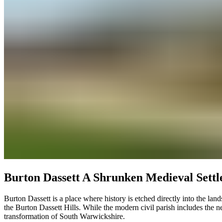
Burton Dassett A Shrunken Medieval Settlement​​​​‌ ‍ ​‍​‍‌‍ ‌ ​‍‌‍‍‌‌‍‌ ‌‍‍‌‌‍ ‍​‍​‍​ ‍‍​‍​‍‌ ​ ‌‍​‌‌‍ ‍‌‍‍‌‌ ‌​‌ ‍‌​‍ ‍‌‍‍‌‌‍ ​‍​‍​‍ ​​‍​‍‌‍‍​‌ ​‍‌‍‌‌‌‍‌‍​‍​‍​ ‍‍​‍​‍‌‍‍​‌ ‌​‌ ‌​‌ ​​​ ‍‍​‍ ​‍ ‌‍ ​‌‍ ‌‍​ ‌‍​‌‌‍ ​‌‍‍​‌‍ ‌ ​ ‌ ‌​​ ‍‍​ ​ ​ ​ ​ ​ ​ ​ ​‍ ‌‍‍‌‌‍ ‍‌ ‌​‌‍‌‌‌‍ ‍‌ ‌​​‍ ‌‍‌‌‌‍‌​‌‍‍‌‌ ‌​​‍ ‌‍ ‌‌‍ ‌‍‌​‌‍‌‌​ ‌‌ ​​‌ ​‍‌‍‌‌‌ ​ ‌‍‌‌‌‍ ‍‌ ‌​‌‍​‌‌ ‌​‌‍‍‌‌‍ ‌‍ ‍​ ‍ ‌‍‍‌‌‍‌​​ ‌‌‍‌‍​ ​ ​ ‍‌​ ‌‌​ ​​‌‍​ ​ ​‌‌‍‌​​‍ ‌‌‍​‍​ ‍​‌‍​‍‌‍​‍​‍ ‌​ ‌​​ ​‌​ ​‌​ ‍​​‍ ‌​ ‍‌​ ​‍​ ‌‍‌‍​‌​‍ ‌‌‍‌‍​ ‌‌​ ​ ​ ‍​​ ​‍​ ‌‌‌‍​‍​ ‌‌​ ‌‍​ ‌‌‌‍​‍​ ​‍​ ‍ ‌ ‌​‌ ‍‌‌ ​​‌‍‌‌​ ‌‌‍​‌‌ ​‍‌‍‌‌‌‍​‌​ ‍ ‌ ​​‌‍​‌‌ ‌​‌‍‍​​ ‌‌‍‌​‌‍‌‌‌ ​ ‌‍​ ‌ ​‍‌‍‍‌‌ ​​‌ ‌​‌‍‍‌‌‍ ‌‍ ‍​‍‌‌​ ‌‌‌​​‍‌‌ ‌‍‍ ‌‍‌‌‌ ‍‌​‍‌‌​ ​ ‌​‌​​‍‌‌​ ​ ‌​‌​​‍‌‌​ ​‍​ ​‍‌‍​‍​ ‌ ‌‍‌‌​ ‌‍​ ​‍​ ‍‌​ ​​‌‍​ ​ ‌ ​ ​​‌‍‌‌​ ​‍​‍‌‌​ ​‍​ ​‍​‍‌‌​ ‌‌‌​‌​​‍ ‍‌‍​ ‌‍‍​‌‍‍‌‌‍ ​‌‍‌​‌ ​‍‌‍‌‌‌‍ ‍​‍‌‌​ ‌‌‌​​‍‌‌ ‌‍‍ ‌‍‌‌‌ ‍‌​‍‌‌​ ​ ‌​‌​​‍‌‌​ ​ ‌​‌​​‍‌‌​ ​‍​ ​‍‌‍​‍​ ​‌‌‍‌​‌‍​‍‌‍​‌‌‍​‌‌‍‌‍​ ‌​​ ‍​​ ​ ​ ​​‌‍​‌​‍‌‌​ ​‍​ ​‍​‍‌‌​ ‌‌‌​‌​​‍ ‍‌ ‌​‌‍‌‌‌ ‍​‌ ‌​​ ‌‍​‍‌‍​‌‌ ​ ‌‍‌‌‌‌‌‌‌ ​‍‌‍ ​​ ‌‌‍‍​‌ ‌​‌ ‌​‌ ​​​‍‌‌​ ​ ‌​​‌​‍‌‌​ ​‍‌​‌‍​‍‌‌​ ​‍‌​‌‍‌‍ ​‌‍ ‌‍​ ‌‍​‌‌‍ ​‌‍‍​‌‍ ‌ ​ ‌ ‌​​‍‌‌​ ​ ‌​​‌​ ​ ​ ​ ​ ​ ​ ​ ​‍‌‍‌‍‍‌‌‍‌​​ ‌‌‍‌‍​ ​ ​ ‍‌​ ‌‌​ ​​‌‍​ ​ ​‌‌‍‌​​‍ ‌‌‍​‍​ ‍​‌‍​‍‌‍​‍​‍ ‌​ ‌​​ ​‌​ ​‌​ ‍​​‍ ‌​ ‍‌​ ​‍​ ‌‍‌‍​‌​‍ ‌‌‍‌‍​ ‌‌​ ​ ​ ‍​​ ​‍​ ‌‌‌‍​‍​ ‌‌​ ‌‍​ ‌‌‌‍​‍​ ​‍​‍‌‍‌ ‌​‌ ‍‌‌ ​​‌‍‌‌​ ‌‌‍​‌‌ ​‍‌‍‌‌‌‍​‌​‍‌‍‌ ​​‌‍​‌‌ ‌​‌‍‍​​ ‌‌‍‌​‌‍‌‌‌ ​ ‌‍​ ‌ ​‍‌‍‍‌‌ ​​‌ ‌​‌‍‍‌‌‍ ‌‍ ‍​‍‌‌​ ‌‌‌​​‍‌‌ ‌‍‍ ‌‍‌‌‌ ‍‌​‍‌‌​ ​ ‌​‌​​‍‌‌​ ​ ‌​‌​​‍‌‌​ ​‍​ ​‍‌‍​‍​ ‌ ‌‍‌‌​ ‌‍​ ​‍​ ‍‌​ ​​‌‍​ ​ ‌ ​ ​​‌‍‌‌​ ​‍​‍‌‌​ ​‍​ ​‍​‍‌‌​ ‌‌‌​‌​​‍ ‍‌‍​ ‌‍‍​‌‍‍‌‌‍ ​‌‍‌​‌ ​‍‌‍‌‌‌‍ ‍​‍‌‌​ ‌‌‌​​‍‌‌ ‌‍‍ ‌‍‌‌‌ ‍‌​‍‌‌​ ​ ‌​‌​​‍
Burton Dassett is a place where history is etched directly into the lan
the Burton Dassett Hills. While the modern civil parish includes the ne
transformation of South Warwickshire.​​​​‌ ‍ ​‍​‍‌‍ ‌ ​‍‌‍‍‌‌‍‌ ‌‍‍‌‌‍ ‍​‍​‍​ ‍‍​‍​‍‌ ​ ‌‍​‌‌‍ ‍‌‍‍‌‌ ‌​‌ ‍‌​‍ ‍‌‍‍‌‌‍ ​‍​‍​‍ ​​‍​‍‌‍‍​‌ ​‍‌‍‌‌‌‍‌‍​‍​‍​ ‍‍​‍​‍‌‍‍​‌ ‌​‌ ‌​‌ ​​​ ‍‍​‍ ​‍ ‌‍ ​‌‍ ‌‍​ ‌‍​‌‌‍ ​‌‍‍​‌‍ ‌ ​ ‌ ‌​​ ‍‍​ ​ ​ ​ ​ ​ ​ ​ ​‍ ‌‍‍‌‌‍ ‍‌ ‌​‌‍‌‌‌‍ ‍‌ ‌​​‍ ‌‍‌‌‌‍‌​‌‍‍‌‌ ‌​​‍ ‌‍ ‌‌‍ ‌‍‌​‌‍‌‌​ ‌‌ ​​‌ ​‍‌‍‌‌‌ ​ ‌‍‌‌‌‍ ‍‌ ‌​‌‍​‌‌ ‌​‌‍‍‌‌‍ ‌‍ ‍​ ‍ ‌‍‍‌‌‍‌​​ ‌‌‍‌‍​ ​ ​ ‍‌​ ‌‌​ ​​‌‍​ ​ ​‌‌‍‌​​‍ ‌‌‍​‍​ ‍​‌‍​‍‌‍​‍​‍ ‌​ ‌​​ ​‌​ ​‌​ ‍​​‍ ‌​ ‍‌​ ​‍​ ‌‍‌‍​‌​‍ ‌‌‍‌‍​ ‌‌​ ​ ​ ‍​​ ​‍​ ‌‌‌‍​‍​ ‌‌​ ‌‍​ ‌‌‌‍​‍​ ​‍​ ‍ ‌ ‌​‌ ‍‌‌ ​​‌‍‌‌​ ‌‌‍​‌‌ ​‍‌‍‌‌‌‍​‌​ ‍ ‌ ​​‌‍​‌‌ ‌​‌‍‍​​ ‌‌‍‌​‌‍‌‌‌ ​ ‌‍​ ‌ ​‍‌‍‍‌‌ ​​‌ ‌​‌‍‍‌‌‍ ‌‍ ‍​‍‌‌​ ‌‌‌​​‍‌‌ ‌‍‍ ‌‍‌‌‌ ‍‌​‍‌‌​ ​ ‌​‌​​‍‌‌​ ​ ‌​‌​​‍‌‌​ ​‍​ ​‍​ ‍​‌‍‌​​ ‌​‌‍​‌​ ​ ​ ‌ ‌‍​‌​ ​‌‌‍‌​​ ‌ ​ ​ ​ ​ ​‍‌‌​ ​‍​ ​‍​‍‌‌​ ‌‌‌​‌​​‍ ‍‌‍​ ‌‍‍​‌‍‍‌‌‍ ​‌‍‌​‌ ​‍‌‍‌‌‌‍ ‍​‍‌‌​ ‌‌‌​​‍‌‌ ‌‍‍ ‌‍‌‌‌ ‍‌​‍‌‌​ ​ ‌​‌​​‍‌‌​ ​ ‌​‌​​‍‌‌​ ​‍​ ​‍​ ‍‌​ ‍​​ ‌​‌‍‌​‌‍​ ​ ‍​​ ‌‍​ ‌​‌‍​ ​ ​‍​ ​‌​ ​‍​‍‌‌​ ​‍​ ​‍​‍‌‌​ ‌‌‌​‌​​‍ ‍‌ ‌​‌‍‌‌‌ ‍​‌ ‌​​ ‌‍​‍‌‍​‌‌ ​ ‌‍‌‌‌‌‌‌‌ ​‍‌‍ ​​ ‌‌‍‍​‌ ‌​‌ ‌​‌ ​​​‍‌‌​ ​ ‌​​‌​‍‌‌​ ​‍‌​‌‍​‍‌‌​ ​‍‌​‌‍‌‍ ​‌‍ ‌‍​ ‌‍​‌‌‍ ​‌‍‍​‌‍ ‌ ​ ‌ ‌​​‍‌‌​ ​ ‌​​‌​ ​ ​ ​ ​ ​ ​ ​ ​‍‌‍‌‍‍‌‌‍‌​​ ‌‌‍‌‍​ ​ ​ ‍‌​ ‌‌​ ​​‌‍​ ​ ​‌‌‍‌​​‍ ‌‌‍​‍​ ‍​‌‍​‍‌‍​‍​‍ ‌​ ‌​​ ​‌​ ​‌​ ‍​​‍ ‌​ ‍‌​ ​‍​ ‌‍‌‍​‌​‍ ‌‌‍‌‍​ ‌‌​ ​ ​ ‍​​ ​‍​ ‌‌‌‍​‍​ ‌‌​ ‌‍​ ‌‌‌‍​‍​ ​‍​‍‌‍‌ ‌​‌ ‍‌‌ ​​‌‍‌‌​ ‌‌‍​‌‌ ​‍‌‍‌‌‌‍​‌​‍‌‍‌ ​​‌‍​‌‌ ‌​‌‍‍​​ ‌‌‍‌​‌‍‌‌‌ ​ ‌‍​ ‌ ​‍‌‍‍‌‌ ​​‌ ‌​‌‍‍‌‌‍ ‌‍ ‍​‍‌‌​ ‌‌‌​​‍‌‌ ‌‍‍ ‌‍‌‌‌ ‍‌​‍‌‌​ ​ ‌​‌​​‍‌‌​ ​ ‌​‌​​‍‌‌​ ​‍​ ​‍​ ‍​‌‍‌​​ ‌​‌‍​‌​ ​ ​ ‌ ‌‍​‌​ ​‌‌‍‌​​ ‌ ​ ​ ​ ​ ​‍‌‌​ ​‍​ ​‍​‍‌‌​ ‌‌‌​‌​​‍ ‍‌‍​ ‌‍‍​‌‍‍‌‌‍ ​‌‍‌​‌ ​‍‌‍‌‌‌‍ ‍​‍‌‌​ ‌‌‌​​‍‌‌ ‌‍‍ ‌‍‌‌‌ ‍‌​‍‌‌​ ​ ‌​‌​​‍‌‌​ ​ ‌​‌​​‍‌‌​ ​‍​ ​‍​ ‍‌​ ‍​​ ‌​‌‍‌​‌‍​ ​ ‍​​ ‌‍​ ‌​‌‍​ ​ ​‍​ ​‌​ ​‍​‍‌‌​ ​‍​ ​‍​‍‌‌​ ‌‌‌​‌​​‍ ‍‌ ‌​‌‍‌‌‌ ‍​‌ ‌​​‍‌‍‌ ​​‌‍‌‌‌ ​‍‌ ​ ‌ ​​‌‍‌‌‌‍​ ‌ ‌​‌‍‍‌‌ ‌‍‌‍‌‌​ ‌‌ ​​‌ ‌‌‌‍​‍‌‍ ​‌‍‍‌‌ ​ ‌‍‍​‌‍‌‌‌‍‌​​‍​‍‌ ‌