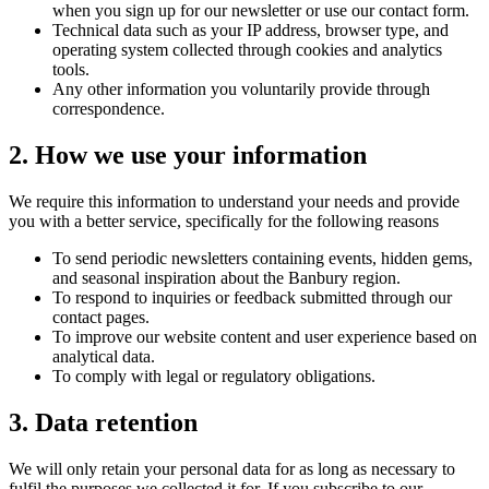
when you sign up for our newsletter or use our contact form.​​​​‌ ‍ ​‍​‍‌‍ ‌ ​‍‌‍‍‌‌‍‌ ‌‍‍‌‌‍ ‍​‍​‍​ ‍‍​‍​‍‌ ​ ‌‍​‌‌‍ ‍‌‍‍‌‌ ‌​‌ ‍‌​‍ ‍‌‍‍‌‌‍ ​‍​‍​‍ ​​‍​‍‌‍‍​‌ ​‍‌‍‌‌‌‍‌‍​‍​‍​ ‍‍​‍​‍‌‍‍​‌ ‌​‌ ‌​‌ ​​​ ‍‍​‍ ​‍ ‌‍ ​‌‍ ‌‍​ ‌‍​‌‌‍ ​‌‍‍​‌‍ ‌ ​ ‌ ‌​​ ‍‍​ ​ ​ ​ ​ ​ ​ ​ ​‍ ‌‍‍‌‌‍ ‍‌ ‌​‌‍‌‌‌‍ ‍‌ ‌​​‍ ‌‍‌‌‌‍‌​‌‍‍‌‌ ‌​​‍ ‌‍ ‌‌‍ ‌‍‌​‌‍‌‌​ ‌‌ ​​‌ ​‍‌‍‌‌‌ ​ ‌‍‌‌‌‍ ‍‌ ‌​‌‍​‌‌ ‌​‌‍‍‌‌‍ ‌‍ ‍​ ‍ ‌‍‍‌‌‍‌​​ ‌​ ​‌‌‍‌​​ ​‌​ ​​‌‍​ ‌‍‌​​ ‍​​ ‌‍​‍ ‌‌‍​‌​ ‌‍​ ​ ​ ​‌​‍ ‌​ ‌​‌‍‌‍‌‍​‍​ ​‌​‍ ‌‌‍​‌​ ‌​‌‍‌‌‌‍‌​​‍ ‌​ ​‌​ ‌ ‌‍​‌​ ​‍‌‍​‌​ ​​​ ‌ ‌‍‌‍‌‍​‌​ ‌​​ ​​‌‍​‍​ ‍ ‌ ‌​‌ ‍‌‌ ​​‌‍‌‌​ ‌‌‍ ​‌‍‌‌‌‍‌ ‌‍​‌‌‍ ​‌‌​​‌‍​‌‌‍‌ ‌‍‌‌​ ‍ ‌ ​​‌‍​‌‌ ‌​‌‍‍​​ ‌‌‍​ ‌‍ ‌‍ ‍‌ ‌​‌‍‌‌‌‍ ‍‌ ‌​​‍‌‌​ ‌‌‌​​‍‌‌ ‌‍‍ ‌‍‌‌‌ ‍‌​‍‌‌​ ​ ‌​‌​​‍‌‌​ ​ ‌​‌​​‍‌‌​ ​‍​ ​‍​ ‍​​ ‌‌‌‍‌‌​ ‌‍​ ‌‌​ ‌​​ ‍​​ ‌ ​ ‍​​ ‍​‌‍‌‌​ ‍‌​‍‌‌​ ​‍​ ​‍​‍‌‌​ ‌‌‌​‌​​‍ ‍‌‍​ ‌‍‍​‌‍‍‌‌‍ ​‌‍‌​‌ ​‍‌‍‌‌‌‍ ‍​‍‌‌​ ‌‌‌​​‍‌‌ ‌‍‍ ‌‍‌‌‌ ‍‌​‍‌‌​ ​ ‌​‌​​‍‌‌​ ​ ‌​‌​​‍‌‌​ ​‍​ ​‍​ ‌‌‌‍‌‍​ ‌ ‌‍‌‌​ ‍​‌‍​‍​ ​‌‌‍‌‌​ ​‌​ ‌​‌‍​ ​ ​‌​‍‌‌​ ​‍​ ​‍​‍‌‌​ ‌‌‌​‌​​‍ ‍‌ ‌​‌‍‌‌‌ ‍​‌ ‌​​ ‌‍​‍‌‍​‌‌ ​ ‌‍‌‌‌‌‌‌‌ ​‍‌‍ ​​ ‌‌‍‍​‌ ‌​‌ ‌​‌ ​​​‍‌‌​ ​ ‌​​‌​‍‌‌​ ​‍‌​‌‍​‍‌‌​ ​‍‌​‌‍‌‍ ​‌‍ ‌‍​ ‌‍​‌‌‍ ​‌‍‍​‌‍ ‌ ​ ‌ ‌​​‍‌‌​ ​ ‌​​‌​ ​ ​ ​ ​ ​ ​ ​ ​‍‌‍‌‍‍‌‌‍‌​​ ‌​ ​‌‌‍‌​​ ​‌​ ​​‌‍​ ‌‍‌​​ ‍​​ ‌‍​‍ ‌‌‍​‌​ ‌‍​ ​ ​ ​‌​‍ ‌​ ‌​‌‍‌‍‌‍​‍​ ​‌​‍ ‌‌‍​‌​ ‌​‌‍‌‌‌‍‌​​‍ ‌​ ​‌​ ‌ ‌‍​‌​ ​‍‌‍​‌​ ​​​ ‌ ‌‍‌‍‌‍​‌​ ‌​​ ​​‌‍​‍​‍‌‍‌ ‌​‌ ‍‌‌ ​​‌‍‌‌​ ‌‌‍ ​‌‍‌‌‌‍‌ ‌‍​‌‌‍ ​‌‌​​‌‍​‌‌‍‌ ‌‍‌‌​‍‌‍‌ ​​‌‍​‌‌ ‌​‌‍‍​​ ‌‌‍​ ‌‍ ‌‍ ‍‌ ‌​‌‍‌‌‌‍ ‍‌ ‌​​‍‌‌​ ‌‌‌​​‍‌‌ ‌‍‍ ‌‍‌‌‌ ‍‌​‍‌‌​ ​ ‌​‌​​‍‌‌​ ​ ‌​‌​​‍‌‌​ ​‍​ ​‍​ ‍​​ ‌‌‌‍‌‌​ ‌‍​ ‌‌​ ‌​​ ‍​​ ‌ ​ ‍​​ ‍​‌‍‌‌​ ‍‌​‍‌‌​ ​‍​ ​‍​‍‌‌​ ‌‌‌​‌​​‍ ‍‌‍​ ‌‍‍​‌‍‍‌‌‍ ​‌‍‌​‌ ​‍‌‍‌‌‌‍ ‍​‍‌‌​ ‌‌‌​​‍‌‌ ‌‍‍ ‌‍‌‌‌ ‍‌​‍‌‌​ ​ ‌​‌​​‍‌‌​ ​ ‌​‌​​‍‌‌​ ​‍​ ​‍​ ‌‌‌‍‌‍​ ‌ ‌‍‌‌​ ‍​‌‍​‍​ ​‌‌‍‌‌​ ​‌​ ‌​‌‍​ ​ ​‌​‍‌‌​ ​‍​ ​‍​‍‌‌​ ‌‌‌​‌​​‍ ‍‌ ‌​‌‍‌‌‌ ‍​‌ ‌​​‍‌‍‌ ​​‌‍‌‌‌ ​‍‌ ​ ‌ ​​‌‍‌‌‌‍​ ‌ ‌​‌‍‍‌‌ ‌‍‌‍‌‌​ ‌‌ ​​‌ ‌‌‌‍​‍‌‍ ​‌‍‍‌‌ ​ ‌‍‍​‌‍‌‌‌‍‌​​‍​‍‌ ‌
Technical data such as your IP address, browser type, and
operating system collected through cookies and analytics
tools.​​​​‌ ‍ ​‍​‍‌‍ ‌ ​‍‌‍‍‌‌‍‌ ‌‍‍‌‌‍ ‍​‍​‍​ ‍‍​‍​‍‌ ​ ‌‍​‌‌‍ ‍‌‍‍‌‌ ‌​‌ ‍‌​‍ ‍‌‍‍‌‌‍ ​‍​‍​‍ ​​‍​‍‌‍‍​‌ ​‍‌‍‌‌‌‍‌‍​‍​‍​ ‍‍​‍​‍‌‍‍​‌ ‌​‌ ‌​‌ ​​​ ‍‍​‍ ​‍ ‌‍ ​‌‍ ‌‍​ ‌‍​‌‌‍ ​‌‍‍​‌‍ ‌ ​ ‌ ‌​​ ‍‍​ ​ ​ ​ ​ ​ ​ ​ ​‍ ‌‍‍‌‌‍ ‍‌ ‌​‌‍‌‌‌‍ ‍‌ ‌​​‍ ‌‍‌‌‌‍‌​‌‍‍‌‌ ‌​​‍ ‌‍ ‌‌‍ ‌‍‌​‌‍‌‌​ ‌‌ ​​‌ ​‍‌‍‌‌‌ ​ ‌‍‌‌‌‍ ‍‌ ‌​‌‍​‌‌ ‌​‌‍‍‌‌‍ ‌‍ ‍​ ‍ ‌‍‍‌‌‍‌​​ ‌​ ​‌‌‍‌​​ ​‌​ ​​‌‍​ ‌‍‌​​ ‍​​ ‌‍​‍ ‌‌‍​‌​ ‌‍​ ​ ​ ​‌​‍ ‌​ ‌​‌‍‌‍‌‍​‍​ ​‌​‍ ‌‌‍​‌​ ‌​‌‍‌‌‌‍‌​​‍ ‌​ ​‌​ ‌ ‌‍​‌​ ​‍‌‍​‌​ ​​​ ‌ ‌‍‌‍‌‍​‌​ ‌​​ ​​‌‍​‍​ ‍ ‌ ‌​‌ ‍‌‌ ​​‌‍‌‌​ ‌‌‍ ​‌‍‌‌‌‍‌ ‌‍​‌‌‍ ​‌‌​​‌‍​‌‌‍‌ ‌‍‌‌​ ‍ ‌ ​​‌‍​‌‌ ‌​‌‍‍​​ ‌‌‍​ ‌‍ ‌‍ ‍‌ ‌​‌‍‌‌‌‍ ‍‌ ‌​​‍‌‌​ ‌‌‌​​‍‌‌ ‌‍‍ ‌‍‌‌‌ ‍‌​‍‌‌​ ​ ‌​‌​​‍‌‌​ ​ ‌​‌​​‍‌‌​ ​‍​ ​‍‌‍‌‌‌‍‌‌‌‍‌‌​ ​​​ ​‍​ ​‍‌‍‌​‌‍​‌​ ‍​​ ‌​​ ​ ​ ‌​​‍‌‌​ ​‍​ ​‍​‍‌‌​ ‌‌‌​‌​​‍ ‍‌‍​ ‌‍‍​‌‍‍‌‌‍ ​‌‍‌​‌ ​‍‌‍‌‌‌‍ ‍​‍‌‌​ ‌‌‌​​‍‌‌ ‌‍‍ ‌‍‌‌‌ ‍‌​‍‌‌​ ​ ‌​‌​​‍‌‌​ ​ ‌​‌​​‍‌‌​ ​‍​ ​‍​ ​‍​ ​‍​ ​‍​ ‍‌​ ​‌‌‍‌‍​ ‌ ​ ‍​​ ‌​‌‍​‌‌‍​ ​ ​ ​‍‌‌​ ​‍​ ​‍​‍‌‌​ ‌‌‌​‌​​‍ ‍‌ ‌​‌‍‌‌‌ ‍​‌ ‌​​ ‌‍​‍‌‍​‌‌ ​ ‌‍‌‌‌‌‌‌‌ ​‍‌‍ ​​ ‌‌‍‍​‌ ‌​‌ ‌​‌ ​​​‍‌‌​ ​ ‌​​‌​‍‌‌​ ​‍‌​‌‍​‍‌‌​ ​‍‌​‌‍‌‍ ​‌‍ ‌‍​ ‌‍​‌‌‍ ​‌‍‍​‌‍ ‌ ​ ‌ ‌​​‍‌‌​ ​ ‌​​‌​ ​ ​ ​ ​ ​ ​ ​ ​‍‌‍‌‍‍‌‌‍‌​​ ‌​ ​‌‌‍‌​​ ​‌​ ​​‌‍​ ‌‍‌​​ ‍​​ ‌‍​‍ ‌‌‍​‌​ ‌‍​ ​ ​ ​‌​‍ ‌​ ‌​‌‍‌‍‌‍​‍​ ​‌​‍ ‌‌‍​‌​ ‌​‌‍‌‌‌‍‌​​‍ ‌​ ​‌​ ‌ ‌‍​‌​ ​‍‌‍​‌​ ​​​ ‌ ‌‍‌‍‌‍​‌​ ‌​​ ​​‌‍​‍​‍‌‍‌ ‌​‌ ‍‌‌ ​​‌‍‌‌​ ‌‌‍ ​‌‍‌‌‌‍‌ ‌‍​‌‌‍ ​‌‌​​‌‍​‌‌‍‌ ‌‍‌‌​‍‌‍‌ ​​‌‍​‌‌ ‌​‌‍‍​​ ‌‌‍​ ‌‍ ‌‍ ‍‌ ‌​‌‍‌‌‌‍ ‍‌ ‌​​‍‌‌​ ‌‌‌​​‍‌‌ ‌‍‍ ‌‍‌‌‌ ‍‌​‍‌‌​ ​ ‌​‌​​‍‌‌​ ​ ‌​‌​​‍‌‌​ ​‍​ ​‍‌‍‌‌‌‍‌‌‌‍‌‌​ ​​​ ​‍​ ​‍‌‍‌​‌‍​‌​ ‍​​ ‌​​ ​ ​ ‌​​‍‌‌​ ​‍​ ​‍​‍‌‌​ ‌‌‌​‌​​‍ ‍‌‍​ ‌‍‍​‌‍‍‌‌‍ ​‌‍‌​‌ ​‍‌‍‌‌‌‍ ‍​‍‌‌​ ‌‌‌​​‍‌‌ ‌‍‍ ‌‍‌‌‌ ‍‌​‍‌‌​ ​ ‌​‌​​‍‌‌​ ​ ‌​‌​​‍‌‌​ ​‍​ ​‍​ ​‍​ ​‍​ ​‍​ ‍‌​ ​‌‌‍‌‍​ ‌ ​ ‍​​ ‌​‌‍​‌‌‍​ ​ ​ ​‍‌‌​ ​‍​ ​‍​‍‌‌​ ‌‌‌​‌​​‍ ‍‌ ‌​‌‍‌‌‌ ‍​‌ ‌​​‍‌‍‌ ​​‌‍‌‌‌ ​‍‌ ​ ‌ ​​‌‍‌‌‌‍​ ‌ ‌​‌‍‍‌‌ ‌‍‌‍‌‌​ ‌‌ ​​‌ ‌‌‌‍​‍‌‍ ​‌‍‍‌‌ ​ ‌‍‍​‌‍‌‌‌‍‌​​‍​‍‌ ‌
Any other information you voluntarily provide through
correspondence.​​​​‌ ‍ ​‍​‍‌‍ ‌ ​‍‌‍‍‌‌‍‌ ‌‍‍‌‌‍ ‍​‍​‍​ ‍‍​‍​‍‌ ​ ‌‍​‌‌‍ ‍‌‍‍‌‌ ‌​‌ ‍‌​‍ ‍‌‍‍‌‌‍ ​‍​‍​‍ ​​‍​‍‌‍‍​‌ ​‍‌‍‌‌‌‍‌‍​‍​‍​ ‍‍​‍​‍‌‍‍​‌ ‌​‌ ‌​‌ ​​​ ‍‍​‍ ​‍ ‌‍ ​‌‍ ‌‍​ ‌‍​‌‌‍ ​‌‍‍​‌‍ ‌ ​ ‌ ‌​​ ‍‍​ ​ ​ ​ ​ ​ ​ ​ ​‍ ‌‍‍‌‌‍ ‍‌ ‌​‌‍‌‌‌‍ ‍‌ ‌​​‍ ‌‍‌‌‌‍‌​‌‍‍‌‌ ‌​​‍ ‌‍ ‌‌‍ ‌‍‌​‌‍‌‌​ ‌‌ ​​‌ ​‍‌‍‌‌‌ ​ ‌‍‌‌‌‍ ‍‌ ‌​‌‍​‌‌ ‌​‌‍‍‌‌‍ ‌‍ ‍​ ‍ ‌‍‍‌‌‍‌​​ ‌​ ​‌‌‍‌​​ ​‌​ ​​‌‍​ ‌‍‌​​ ‍​​ ‌‍​‍ ‌‌‍​‌​ ‌‍​ ​ ​ ​‌​‍ ‌​ ‌​‌‍‌‍‌‍​‍​ ​‌​‍ ‌‌‍​‌​ ‌​‌‍‌‌‌‍‌​​‍ ‌​ ​‌​ ‌ ‌‍​‌​ ​‍‌‍​‌​ ​​​ ‌ ‌‍‌‍‌‍​‌​ ‌​​ ​​‌‍​‍​ ‍ ‌ ‌​‌ ‍‌‌ ​​‌‍‌‌​ ‌‌‍ ​‌‍‌‌‌‍‌ ‌‍​‌‌‍ ​‌‌​​‌‍​‌‌‍‌ ‌‍‌‌​ ‍ ‌ ​​‌‍​‌‌ ‌​‌‍‍​​ ‌‌‍​ ‌‍ ‌‍ ‍‌ ‌​‌‍‌‌‌‍ ‍‌ ‌​​‍‌‌​ ‌‌‌​​‍‌‌ ‌‍‍ ‌‍‌‌‌ ‍‌​‍‌‌​ ​ ‌​‌​​‍‌‌​ ​ ‌​‌​​‍‌‌​ ​‍​ ​‍​ ​‍​ ‌ ‌‍‌​‌‍​‍‌‍​ ​ ‍‌‌‍​‍​ ‍​‌‍‌‍​ ​‌​ ‍​​ ‌‍​‍‌‌​ ​‍​ ​‍​‍‌‌​ ‌‌‌​‌​​‍ ‍‌‍​ ‌‍‍​‌‍‍‌‌‍ ​‌‍‌​‌ ​‍‌‍‌‌‌‍ ‍​‍‌‌​ ‌‌‌​​‍‌‌ ‌‍‍ ‌‍‌‌‌ ‍‌​‍‌‌​ ​ ‌​‌​​‍‌‌​ ​ ‌​‌​​‍‌‌​ ​‍​ ​‍‌‍​ ​ ‌ ‌‍​‌‌‍‌​‌‍​ ‌‍‌‌​ ​ ‌‍‌‍​ ‍​‌‍‌‍‌‍‌‌​ ​​​‍‌‌​ ​‍​ ​‍​‍‌‌​ ‌‌‌​‌​​‍ ‍‌ ‌​‌‍‌‌‌ ‍​‌ ‌​​ ‌‍​‍‌‍​‌‌ ​ ‌‍‌‌‌‌‌‌‌ ​‍‌‍ ​​ ‌‌‍‍​‌ ‌​‌ ‌​‌ ​​​‍‌‌​ ​ ‌​​‌​‍‌‌​ ​‍‌​‌‍​‍‌‌​ ​‍‌​‌‍‌‍ ​‌‍ ‌‍​ ‌‍​‌‌‍ ​‌‍‍​‌‍ ‌ ​ ‌ ‌​​‍‌‌​ ​ ‌​​‌​ ​ ​ ​ ​ ​ ​ ​ ​‍‌‍‌‍‍‌‌‍‌​​ ‌​ ​‌‌‍‌​​ ​‌​ ​​‌‍​ ‌‍‌​​ ‍​​ ‌‍​‍ ‌‌‍​‌​ ‌‍​ ​ ​ ​‌​‍ ‌​ ‌​‌‍‌‍‌‍​‍​ ​‌​‍ ‌‌‍​‌​ ‌​‌‍‌‌‌‍‌​​‍ ‌​ ​‌​ ‌ ‌‍​‌​ ​‍‌‍​‌​ ​​​ ‌ ‌‍‌‍‌‍​‌​ ‌​​ ​​‌‍​‍​‍‌‍‌ ‌​‌ ‍‌‌ ​​‌‍‌‌​ ‌‌‍ ​‌‍‌‌‌‍‌ ‌‍​‌‌‍ ​‌‌​​‌‍​‌‌‍‌ ‌‍‌‌​‍‌‍‌ ​​‌‍​‌‌ ‌​‌‍‍​​ ‌‌‍​ ‌‍ ‌‍ ‍‌ ‌​‌‍‌‌‌‍ ‍‌ ‌​​‍‌‌​ ‌‌‌​​‍‌‌ ‌‍‍ ‌‍‌‌‌ ‍‌​‍‌‌​ ​ ‌​‌​​‍‌‌​ ​ ‌​‌​​‍‌‌​ ​‍​ ​‍​ ​‍​ ‌ ‌‍‌​‌‍​‍‌‍​ ​ ‍‌‌‍​‍​ ‍​‌‍‌‍​ ​‌​ ‍​​ ‌‍​‍‌‌​ ​‍​ ​‍​‍‌‌​ ‌‌‌​‌​​‍ ‍‌‍​ ‌‍‍​‌‍‍‌‌‍ ​‌‍‌​‌ ​‍‌‍‌‌‌‍ ‍​‍‌‌​ ‌‌‌​​‍‌‌ ‌‍‍ ‌‍‌‌‌ ‍‌​‍‌‌​ ​ ‌​‌​​‍‌‌​ ​ ‌​‌​​‍‌‌​ ​‍​ ​‍‌‍​ ​ ‌ ‌‍​‌‌‍‌​‌‍​ ‌‍‌‌​ ​ ‌‍‌‍​ ‍​‌‍‌‍‌‍‌‌​ ​​​‍‌‌​ ​‍​ ​‍​‍‌‌​ ‌‌‌​‌​​‍ ‍‌ ‌​‌‍‌‌‌ ‍​‌ ‌​​‍‌‍‌ ​​‌‍‌‌‌ ​‍‌ ​ ‌ ​​‌‍‌‌‌‍​ ‌ ‌​‌‍‍‌‌ ‌‍‌‍‌‌​ ‌‌ ​​‌ ‌‌‌‍​‍‌‍ ​‌‍‍‌‌ ​ ‌‍‍​‌‍‌‌‌‍‌​​‍​‍‌ ‌
2. How we use your information​​​​‌ ‍ ​‍​‍‌‍ ‌ ​‍‌‍‍‌‌‍‌ ‌‍‍‌‌‍ ‍​‍​‍​ ‍‍​‍​‍‌ ​ ‌‍​‌‌‍ ‍‌‍‍‌‌ ‌​‌ ‍‌​‍ ‍‌‍‍‌‌‍ ​‍​‍​‍ ​​‍​‍‌‍‍​‌ ​‍‌‍‌‌‌‍‌‍​‍​‍​ ‍‍​‍​‍‌‍‍​‌ ‌​‌ ‌​‌ ​​​ ‍‍​‍ ​‍ ‌‍ ​‌‍ ‌‍​ ‌‍​‌‌‍ ​‌‍‍​‌‍ ‌ ​ ‌ ‌​​ ‍‍​ ​ ​ ​ ​ ​ ​ ​ ​‍ ‌‍‍‌‌‍ ‍‌ ‌​‌‍‌‌‌‍ ‍‌ ‌​​‍ ‌‍‌‌‌‍‌​‌‍‍‌‌ ‌​​‍ ‌‍ ‌‌‍ ‌‍‌​‌‍‌‌​ ‌‌ ​​‌ ​‍‌‍‌‌‌ ​ ‌‍‌‌‌‍ ‍‌ ‌​‌‍​‌‌ ‌​‌‍‍‌‌‍ ‌‍ ‍​ ‍ ‌‍‍‌‌‍‌​​ ‌​ ​‌‌‍‌​​ ​‌​ ​​‌‍​ ‌‍‌​​ ‍​​ ‌‍​‍ ‌‌‍​‌​ ‌‍​ ​ ​ ​‌​‍ ‌​ ‌​‌‍‌‍‌‍​‍​ ​‌​‍ ‌‌‍​‌​ ‌​‌‍‌‌‌‍‌​​‍ ‌​ ​‌​ ‌ ‌‍​‌​ ​‍‌‍​‌​ ​​​ ‌ ‌‍‌‍‌‍​‌​ ‌​​ ​​‌‍​‍​ ‍ ‌ ‌​‌ ‍‌‌ ​​‌‍‌‌​ ‌‌‍ ​‌‍‌‌‌‍‌ ‌‍​‌‌‍ ​‌‌​​‌‍​‌‌‍‌ ‌‍‌‌​ ‍ ‌ ​​‌‍​‌‌ ‌​‌‍‍​​ ‌‌‍​ ‌‍ ‌‍ ‍‌ ‌​‌‍‌‌‌‍ ‍‌ ‌​​‍‌‌​ ‌‌‌​​‍‌‌ ‌‍‍ ‌‍‌‌‌ ‍‌​‍‌‌​ ​ ‌​‌​​‍‌‌​ ​ ‌​‌​​‍‌‌​ ​‍​ ​‍​ ​​‌‍‌​‌‍‌​​ ‌‍​ ‍‌‌‍​ ​ ‌‌​ ‍​​ ‍‌​ ​ ​ ​‌​ ‌ ​‍‌‌​ ​‍​ ​‍​‍‌‌​ ‌‌‌​‌​​‍ ‍‌‍​ ‌‍‍​‌‍‍‌‌‍ ​‌‍‌​‌ ​‍‌‍‌‌‌‍ ‍​‍‌‌​ ‌‌‌​​‍‌‌ ‌‍‍ ‌‍‌‌‌ ‍‌​‍‌‌​ ​ ‌​‌​​‍‌‌​ ​ ‌​‌​​‍‌‌​ ​‍​ ​‍​ ‌‌‌‍​ ​ ‌‍​ ​‍​ ​ ‌‍‌​‌‍​‍​ ‍​​ ‌ ‌‍‌‌​ ‌‍‌‍‌‍​‍‌‌​ ​‍​ ​‍​‍‌‌​ ‌‌‌​‌​​‍ ‍‌ ‌​‌‍‌‌‌ ‍​‌ ‌​​ ‌‍​‍‌‍​‌‌ ​ ‌‍‌‌‌‌‌‌‌ ​‍‌‍ ​​ ‌‌‍‍​‌ ‌​‌ ‌​‌ ​​​‍‌‌​ ​ ‌​​‌​‍‌‌​ ​‍‌​‌‍​‍‌‌​ ​‍‌​‌‍‌‍ ​‌‍ ‌‍​ ‌‍​‌‌‍ ​‌‍‍​‌‍ ‌ ​ ‌ ‌​​‍‌‌​ ​ ‌​​‌​ ​ ​ ​ ​ ​ ​ ​ ​‍‌‍‌‍‍‌‌‍‌​​ ‌​ ​‌‌‍‌​​ ​‌​ ​​‌‍​ ‌‍‌​​ ‍​​ ‌‍​‍ ‌‌‍​‌​ ‌‍​ ​ ​ ​‌​‍ ‌​ ‌​‌‍‌‍‌‍​‍​ ​‌​‍ ‌‌‍​‌​ ‌​‌‍‌‌‌‍‌​​‍ ‌​ ​‌​ ‌ ‌‍​‌​ ​‍‌‍​‌​ ​​​ ‌ ‌‍‌‍‌‍​‌​ ‌​​ ​​‌‍​‍​‍‌‍‌ ‌​‌ ‍‌‌ ​​‌‍‌‌​ ‌‌‍ ​‌‍‌‌‌‍‌ ‌‍​‌‌‍ ​‌‌​​‌‍​‌‌‍‌ ‌‍‌‌​‍‌‍‌ ​​‌‍​‌‌ ‌​‌‍‍​​ ‌‌‍​ ‌‍ ‌‍ ‍‌ ‌​‌‍‌‌‌‍ ‍‌ ‌​​‍‌‌​ ‌‌‌​​‍‌‌ ‌‍‍ ‌‍‌‌‌ ‍‌​‍‌‌​ ​ ‌​‌​​‍‌‌​ ​ ‌​‌​​‍‌‌​ ​‍​ ​‍​ ​​‌‍‌​‌‍‌​​ ‌‍​ ‍‌‌‍​ ​ ‌‌​ ‍​​ ‍‌​ ​ ​ ​‌​ ‌ ​‍‌‌​ ​‍​ ​‍​‍‌‌​ ‌‌‌​‌​​‍ ‍‌‍​ ‌‍‍​‌‍‍‌‌‍ ​‌‍‌​‌ ​‍‌‍‌‌‌‍ ‍​‍‌‌​ ‌‌‌​​‍‌‌ ‌‍‍ ‌‍‌‌‌ ‍‌​‍‌‌​ ​ ‌​‌​​‍‌‌​ ​ ‌​‌​​‍‌‌​ ​‍​ ​‍​ ‌‌‌‍​ ​ ‌‍​ ​‍​ ​ ‌‍‌​‌‍​‍​ ‍​​ ‌ ‌‍‌‌​ ‌‍‌‍‌‍​‍‌‌​ ​‍​ ​‍​‍‌‌​ ‌‌‌​‌​​‍ ‍‌ ‌​‌‍‌‌‌ ‍​‌ ‌​​‍‌‍‌ ​​‌‍‌‌‌ ​‍‌ ​ ‌ ​​‌‍‌‌‌‍​ ‌ ‌​‌‍‍‌‌ ‌‍‌‍‌‌​ ‌‌ ​​‌ ‌‌‌‍​‍‌‍ ​‌‍‍‌‌ ​ ‌‍‍​‌‍‌‌‌‍‌​​‍​‍‌ ‌
We require this information to understand your needs and provide
you with a better service, specifically for the following reasons​​​​‌ ‍ ​‍​‍‌‍ ‌ ​‍‌‍‍‌‌‍‌ ‌‍‍‌‌‍ ‍​‍​‍​ ‍‍​‍​‍‌ ​ ‌‍​‌‌‍ ‍‌‍‍‌‌ ‌​‌ ‍‌​‍ ‍‌‍‍‌‌‍ ​‍​‍​‍ ​​‍​‍‌‍‍​‌ ​‍‌‍‌‌‌‍‌‍​‍​‍​ ‍‍​‍​‍‌‍‍​‌ ‌​‌ ‌​‌ ​​​ ‍‍​‍ ​‍ ‌‍ ​‌‍ ‌‍​ ‌‍​‌‌‍ ​‌‍‍​‌‍ ‌ ​ ‌ ‌​​ ‍‍​ ​ ​ ​ ​ ​ ​ ​ ​‍ ‌‍‍‌‌‍ ‍‌ ‌​‌‍‌‌‌‍ ‍‌ ‌​​‍ ‌‍‌‌‌‍‌​‌‍‍‌‌ ‌​​‍ ‌‍ ‌‌‍ ‌‍‌​‌‍‌‌​ ‌‌ ​​‌ ​‍‌‍‌‌‌ ​ ‌‍‌‌‌‍ ‍‌ ‌​‌‍​‌‌ ‌​‌‍‍‌‌‍ ‌‍ ‍​ ‍ ‌‍‍‌‌‍‌​​ ‌​ ​‌‌‍‌​​ ​‌​ ​​‌‍​ ‌‍‌​​ ‍​​ ‌‍​‍ ‌‌‍​‌​ ‌‍​ ​ ​ ​‌​‍ ‌​ ‌​‌‍‌‍‌‍​‍​ ​‌​‍ ‌‌‍​‌​ ‌​‌‍‌‌‌‍‌​​‍ ‌​ ​‌​ ‌ ‌‍​‌​ ​‍‌‍​‌​ ​​​ ‌ ‌‍‌‍‌‍​‌​ ‌​​ ​​‌‍​‍​ ‍ ‌ ‌​‌ ‍‌‌ ​​‌‍‌‌​ ‌‌‍ ​‌‍‌‌‌‍‌ ‌‍​‌‌‍ ​‌‌​​‌‍​‌‌‍‌ ‌‍‌‌​ ‍ ‌ ​​‌‍​‌‌ ‌​‌‍‍​​ ‌‌‍​ ‌‍ ‌‍ ‍‌ ‌​‌‍‌‌‌‍ ‍‌ ‌​​‍‌‌​ ‌‌‌​​‍‌‌ ‌‍‍ ‌‍‌‌‌ ‍‌​‍‌‌​ ​ ‌​‌​​‍‌‌​ ​ ‌​‌​​‍‌‌​ ​‍​ ​‍​ ‌‍‌‍​‍​ ‍​​ ‌‍​ ​​​ ​‌‌‍‌‍​ ‌ ‌‍​ ‌‍‌​​ ​​​ ‍‌​‍‌‌​ ​‍​ ​‍​‍‌‌​ ‌‌‌​‌​​‍ ‍‌‍​ ‌‍‍​‌‍‍‌‌‍ ​‌‍‌​‌ ​‍‌‍‌‌‌‍ ‍​‍‌‌​ ‌‌‌​​‍‌‌ ‌‍‍ ‌‍‌‌‌ ‍‌​‍‌‌​ ​ ‌​‌​​‍‌‌​ ​ ‌​‌​​‍‌‌​ ​‍​ ​‍​ ​ ​ ​‍​ ‌ ​ ‌‌​ ​‍​ ​ ‌‍‌‍​ ​‌​ ‌‌​ ‌‍​ ​​‌‍‌‍​‍‌‌​ ​‍​ ​‍​‍‌‌​ ‌‌‌​‌​​‍ ‍‌ ‌​‌‍‌‌‌ ‍​‌ ‌​​ ‌‍​‍‌‍​‌‌ ​ ‌‍‌‌‌‌‌‌‌ ​‍‌‍ ​​ ‌‌‍‍​‌ ‌​‌ ‌​‌ ​​​‍‌‌​ ​ ‌​​‌​‍‌‌​ ​‍‌​‌‍​‍‌‌​ ​‍‌​‌‍‌‍ ​‌‍ ‌‍​ ‌‍​‌‌‍ ​‌‍‍​‌‍ ‌ ​ ‌ ‌​​‍‌‌​ ​ ‌​​‌​ ​ ​ ​ ​ ​ ​ ​ ​‍‌‍‌‍‍‌‌‍‌​​ ‌​ ​‌‌‍‌​​ ​‌​ ​​‌‍​ ‌‍‌​​ ‍​​ ‌‍​‍ ‌‌‍​‌​ ‌‍​ ​ ​ ​‌​‍ ‌​ ‌​‌‍‌‍‌‍​‍​ ​‌​‍ ‌‌‍​‌​ ‌​‌‍‌‌‌‍‌​​‍ ‌​ ​‌​ ‌ ‌‍​‌​ ​‍‌‍​‌​ ​​​ ‌ ‌‍‌‍‌‍​‌​ ‌​​ ​​‌‍​‍​‍‌‍‌ ‌​‌ ‍‌‌ ​​‌‍‌‌​ ‌‌‍ ​‌‍‌‌‌‍‌ ‌‍​‌‌‍ ​‌‌​​‌‍​‌‌‍‌ ‌‍‌‌​‍‌‍‌ ​​‌‍​‌‌ ‌​‌‍‍​​ ‌‌‍​ ‌‍ ‌‍ ‍‌ ‌​‌‍‌‌‌‍ ‍‌ ‌​​‍‌‌​ ‌‌‌​​‍‌‌ ‌‍‍ ‌‍‌‌‌ ‍‌​‍‌‌​ ​ ‌​‌​​‍‌‌​ ​ ‌​‌​​‍‌‌​ ​‍​ ​‍​ ‌‍‌‍​‍​ ‍​​ ‌‍​ ​​​ ​‌‌‍‌‍​ ‌ ‌‍​ ‌‍‌​​ ​​​ ‍‌​‍‌‌​ ​‍​ ​‍​‍‌‌​ ‌‌‌​‌​​‍ ‍‌‍​ ‌‍‍​‌‍‍‌‌‍ ​‌‍‌​‌ ​‍‌‍‌‌‌‍ ‍​‍‌‌​ ‌‌‌​​‍‌‌ ‌‍‍ ‌‍‌‌‌ ‍‌​‍‌‌​ ​ ‌​‌​​‍‌‌​ ​ ‌​‌​​‍‌‌​ ​‍​ ​‍​ ​ ​ ​‍​ ‌ ​ ‌‌​ ​‍​ ​ ‌‍‌‍​ ​‌​ ‌‌​ ‌‍​ ​​‌‍‌‍​‍‌‌​ ​‍​ ​‍​‍‌‌​ ‌‌‌​‌​​‍ ‍‌ ‌​‌‍‌‌‌ ‍​‌ ‌​​‍‌‍‌ ​​‌‍‌‌‌ ​‍‌ ​ ‌ ​​‌‍‌‌‌‍​ ‌ ‌​‌‍‍‌‌ ‌‍‌‍‌‌​ ‌‌ ​​‌ ‌‌‌‍​‍‌‍ ​‌‍‍‌‌ ​ ‌‍‍​‌‍‌‌‌‍‌​​‍​‍‌ ‌
To send periodic newsletters containing events, hidden gems,
and seasonal inspiration about the Banbury region.​​​​‌ ‍ ​‍​‍‌‍ ‌ ​‍‌‍‍‌‌‍‌ ‌‍‍‌‌‍ ‍​‍​‍​ ‍‍​‍​‍‌ ​ ‌‍​‌‌‍ ‍‌‍‍‌‌ ‌​‌ ‍‌​‍ ‍‌‍‍‌‌‍ ​‍​‍​‍ ​​‍​‍‌‍‍​‌ ​‍‌‍‌‌‌‍‌‍​‍​‍​ ‍‍​‍​‍‌‍‍​‌ ‌​‌ ‌​‌ ​​​ ‍‍​‍ ​‍ ‌‍ ​‌‍ ‌‍​ ‌‍​‌‌‍ ​‌‍‍​‌‍ ‌ ​ ‌ ‌​​ ‍‍​ ​ ​ ​ ​ ​ ​ ​ ​‍ ‌‍‍‌‌‍ ‍‌ ‌​‌‍‌‌‌‍ ‍‌ ‌​​‍ ‌‍‌‌‌‍‌​‌‍‍‌‌ ‌​​‍ ‌‍ ‌‌‍ ‌‍‌​‌‍‌‌​ ‌‌ ​​‌ ​‍‌‍‌‌‌ ​ ‌‍‌‌‌‍ ‍‌ ‌​‌‍​‌‌ ‌​‌‍‍‌‌‍ ‌‍ ‍​ ‍ ‌‍‍‌‌‍‌​​ ‌​ ​‌‌‍‌​​ ​‌​ ​​‌‍​ ‌‍‌​​ ‍​​ ‌‍​‍ ‌‌‍​‌​ ‌‍​ ​ ​ ​‌​‍ ‌​ ‌​‌‍‌‍‌‍​‍​ ​‌​‍ ‌‌‍​‌​ ‌​‌‍‌‌‌‍‌​​‍ ‌​ ​‌​ ‌ ‌‍​‌​ ​‍‌‍​‌​ ​​​ ‌ ‌‍‌‍‌‍​‌​ ‌​​ ​​‌‍​‍​ ‍ ‌ ‌​‌ ‍‌‌ ​​‌‍‌‌​ ‌‌‍ ​‌‍‌‌‌‍‌ ‌‍​‌‌‍ ​‌‌​​‌‍​‌‌‍‌ ‌‍‌‌​ ‍ ‌ ​​‌‍​‌‌ ‌​‌‍‍​​ ‌‌‍​ ‌‍ ‌‍ ‍‌ ‌​‌‍‌‌‌‍ ‍‌ ‌​​‍‌‌​ ‌‌‌​​‍‌‌ ‌‍‍ ‌‍‌‌‌ ‍‌​‍‌‌​ ​ ‌​‌​​‍‌‌​ ​ ‌​‌​​‍‌‌​ ​‍​ ​‍​ ‌​​ ​‍‌‍​ ​ ‌‌‌‍​ ​ ​ ‌‍‌‍​ ‌‍‌‍‌‍​ ‌​​ ‌‌‌‍‌‍​‍‌‌​ ​‍​ ​‍​‍‌‌​ ‌‌‌​‌​​‍ ‍‌‍​ ‌‍‍​‌‍‍‌‌‍ ​‌‍‌​‌ ​‍‌‍‌‌‌‍ ‍​‍‌‌​ ‌‌‌​​‍‌‌ ‌‍‍ ‌‍‌‌‌ ‍‌​‍‌‌​ ​ ‌​‌​​‍‌‌​ ​ ‌​‌​​‍‌‌​ ​‍​ ​‍‌‍‌‍‌‍​‍‌‍‌‌​ ​‍​ ‌ ‌‍​‌​ ‌​‌‍​ ‌‍‌‌‌‍​‌​ ‌‍​ ‍‌​‍‌‌​ ​‍​ ​‍​‍‌‌​ ‌‌‌​‌​​‍ ‍‌ ‌​‌‍‌‌‌ ‍​‌ ‌​​ ‌‍​‍‌‍​‌‌ ​ ‌‍‌‌‌‌‌‌‌ ​‍‌‍ ​​ ‌‌‍‍​‌ ‌​‌ ‌​‌ ​​​‍‌‌​ ​ ‌​​‌​‍‌‌​ ​‍‌​‌‍​‍‌‌​ ​‍‌​‌‍‌‍ ​‌‍ ‌‍​ ‌‍​‌‌‍ ​‌‍‍​‌‍ ‌ ​ ‌ ‌​​‍‌‌​ ​ ‌​​‌​ ​ ​ ​ ​ ​ ​ ​ ​‍‌‍‌‍‍‌‌‍‌​​ ‌​ ​‌‌‍‌​​ ​‌​ ​​‌‍​ ‌‍‌​​ ‍​​ ‌‍​‍ ‌‌‍​‌​ ‌‍​ ​ ​ ​‌​‍ ‌​ ‌​‌‍‌‍‌‍​‍​ ​‌​‍ ‌‌‍​‌​ ‌​‌‍‌‌‌‍‌​​‍ ‌​ ​‌​ ‌ ‌‍​‌​ ​‍‌‍​‌​ ​​​ ‌ ‌‍‌‍‌‍​‌​ ‌​​ ​​‌‍​‍​‍‌‍‌ ‌​‌ ‍‌‌ ​​‌‍‌‌​ ‌‌‍ ​‌‍‌‌‌‍‌ ‌‍​‌‌‍ ​‌‌​​‌‍​‌‌‍‌ ‌‍‌‌​‍‌‍‌ ​​‌‍​‌‌ ‌​‌‍‍​​ ‌‌‍​ ‌‍ ‌‍ ‍‌ ‌​‌‍‌‌‌‍ ‍‌ ‌​​‍‌‌​ ‌‌‌​​‍‌‌ ‌‍‍ ‌‍‌‌‌ ‍‌​‍‌‌​ ​ ‌​‌​​‍‌‌​ ​ ‌​‌​​‍‌‌​ ​‍​ ​‍​ ‌​​ ​‍‌‍​ ​ ‌‌‌‍​ ​ ​ ‌‍‌‍​ ‌‍‌‍‌‍​ ‌​​ ‌‌‌‍‌‍​‍‌‌​ ​‍​ ​‍​‍‌‌​ ‌‌‌​‌​​‍ ‍‌‍​ ‌‍‍​‌‍‍‌‌‍ ​‌‍‌​‌ ​‍‌‍‌‌‌‍ ‍​‍‌‌​ ‌‌‌​​‍‌‌ ‌‍‍ ‌‍‌‌‌ ‍‌​‍‌‌​ ​ ‌​‌​​‍‌‌​ ​ ‌​‌​​‍‌‌​ ​‍​ ​‍‌‍‌‍‌‍​‍‌‍‌‌​ ​‍​ ‌ ‌‍​‌​ ‌​‌‍​ ‌‍‌‌‌‍​‌​ ‌‍​ ‍‌​‍‌‌​ ​‍​ ​‍​‍‌‌​ ‌‌‌​‌​​‍ ‍‌ ‌​‌‍‌‌‌ ‍​‌ ‌​​‍‌‍‌ ​​‌‍‌‌‌ ​‍‌ ​ ‌ ​​‌‍‌‌‌‍​ ‌ ‌​‌‍‍‌‌ ‌‍‌‍‌‌​ ‌‌ ​​‌ ‌‌‌‍​‍‌‍ ​‌‍‍‌‌ ​ ‌‍‍​‌‍‌‌‌‍‌​​‍​‍‌ ‌
To respond to inquiries or feedback submitted through our
contact pages.​​​​‌ ‍ ​‍​‍‌‍ ‌ ​‍‌‍‍‌‌‍‌ ‌‍‍‌‌‍ ‍​‍​‍​ ‍‍​‍​‍‌ ​ ‌‍​‌‌‍ ‍‌‍‍‌‌ ‌​‌ ‍‌​‍ ‍‌‍‍‌‌‍ ​‍​‍​‍ ​​‍​‍‌‍‍​‌ ​‍‌‍‌‌‌‍‌‍​‍​‍​ ‍‍​‍​‍‌‍‍​‌ ‌​‌ ‌​‌ ​​​ ‍‍​‍ ​‍ ‌‍ ​‌‍ ‌‍​ ‌‍​‌‌‍ ​‌‍‍​‌‍ ‌ ​ ‌ ‌​​ ‍‍​ ​ ​ ​ ​ ​ ​ ​ ​‍ ‌‍‍‌‌‍ ‍‌ ‌​‌‍‌‌‌‍ ‍‌ ‌​​‍ ‌‍‌‌‌‍‌​‌‍‍‌‌ ‌​​‍ ‌‍ ‌‌‍ ‌‍‌​‌‍‌‌​ ‌‌ ​​‌ ​‍‌‍‌‌‌ ​ ‌‍‌‌‌‍ ‍‌ ‌​‌‍​‌‌ ‌​‌‍‍‌‌‍ ‌‍ ‍​ ‍ ‌‍‍‌‌‍‌​​ ‌​ ​‌‌‍‌​​ ​‌​ ​​‌‍​ ‌‍‌​​ ‍​​ ‌‍​‍ ‌‌‍​‌​ ‌‍​ ​ ​ ​‌​‍ ‌​ ‌​‌‍‌‍‌‍​‍​ ​‌​‍ ‌‌‍​‌​ ‌​‌‍‌‌‌‍‌​​‍ ‌​ ​‌​ ‌ ‌‍​‌​ ​‍‌‍​‌​ ​​​ ‌ ‌‍‌‍‌‍​‌​ ‌​​ ​​‌‍​‍​ ‍ ‌ ‌​‌ ‍‌‌ ​​‌‍‌‌​ ‌‌‍ ​‌‍‌‌‌‍‌ ‌‍​‌‌‍ ​‌‌​​‌‍​‌‌‍‌ ‌‍‌‌​ ‍ ‌ ​​‌‍​‌‌ ‌​‌‍‍​​ ‌‌‍​ ‌‍ ‌‍ ‍‌ ‌​‌‍‌‌‌‍ ‍‌ ‌​​‍‌‌​ ‌‌‌​​‍‌‌ ‌‍‍ ‌‍‌‌‌ ‍‌​‍‌‌​ ​ ‌​‌​​‍‌‌​ ​ ‌​‌​​‍‌‌​ ​‍​ ​‍‌‍‌​‌‍‌‍​ ​‌​ ​​‌‍‌​‌‍‌​‌‍‌​‌‍​‍​ ​ ​ ‍​‌‍​‍​ ‌ ​‍‌‌​ ​‍​ ​‍​‍‌‌​ ‌‌‌​‌​​‍ ‍‌‍​ ‌‍‍​‌‍‍‌‌‍ ​‌‍‌​‌ ​‍‌‍‌‌‌‍ ‍​‍‌‌​ ‌‌‌​​‍‌‌ ‌‍‍ ‌‍‌‌‌ ‍‌​‍‌‌​ ​ ‌​‌​​‍‌‌​ ​ ‌​‌​​‍‌‌​ ​‍​ ​‍‌‍‌‌​ ‌‌​ ‌‍​ ​ ​ ‌​​ ‌​​ ‌‌​ ​‌​ ​ ‌‍​‌​ ​‌​ ‌ ​‍‌‌​ ​‍​ ​‍​‍‌‌​ ‌‌‌​‌​​‍ ‍‌ ‌​‌‍‌‌‌ ‍​‌ ‌​​ ‌‍​‍‌‍​‌‌ ​ ‌‍‌‌‌‌‌‌‌ ​‍‌‍ ​​ ‌‌‍‍​‌ ‌​‌ ‌​‌ ​​​‍‌‌​ ​ ‌​​‌​‍‌‌​ ​‍‌​‌‍​‍‌‌​ ​‍‌​‌‍‌‍ ​‌‍ ‌‍​ ‌‍​‌‌‍ ​‌‍‍​‌‍ ‌ ​ ‌ ‌​​‍‌‌​ ​ ‌​​‌​ ​ ​ ​ ​ ​ ​ ​ ​‍‌‍‌‍‍‌‌‍‌​​ ‌​ ​‌‌‍‌​​ ​‌​ ​​‌‍​ ‌‍‌​​ ‍​​ ‌‍​‍ ‌‌‍​‌​ ‌‍​ ​ ​ ​‌​‍ ‌​ ‌​‌‍‌‍‌‍​‍​ ​‌​‍ ‌‌‍​‌​ ‌​‌‍‌‌‌‍‌​​‍ ‌​ ​‌​ ‌ ‌‍​‌​ ​‍‌‍​‌​ ​​​ ‌ ‌‍‌‍‌‍​‌​ ‌​​ ​​‌‍​‍​‍‌‍‌ ‌​‌ ‍‌‌ ​​‌‍‌‌​ ‌‌‍ ​‌‍‌‌‌‍‌ ‌‍​‌‌‍ ​‌‌​​‌‍​‌‌‍‌ ‌‍‌‌​‍‌‍‌ ​​‌‍​‌‌ ‌​‌‍‍​​ ‌‌‍​ ‌‍ ‌‍ ‍‌ ‌​‌‍‌‌‌‍ ‍‌ ‌​​‍‌‌​ ‌‌‌​​‍‌‌ ‌‍‍ ‌‍‌‌‌ ‍‌​‍‌‌​ ​ ‌​‌​​‍‌‌​ ​ ‌​‌​​‍‌‌​ ​‍​ ​‍‌‍‌​‌‍‌‍​ ​‌​ ​​‌‍‌​‌‍‌​‌‍‌​‌‍​‍​ ​ ​ ‍​‌‍​‍​ ‌ ​‍‌‌​ ​‍​ ​‍​‍‌‌​ ‌‌‌​‌​​‍ ‍‌‍​ ‌‍‍​‌‍‍‌‌‍ ​‌‍‌​‌ ​‍‌‍‌‌‌‍ ‍​‍‌‌​ ‌‌‌​​‍‌‌ ‌‍‍ ‌‍‌‌‌ ‍‌​‍‌‌​ ​ ‌​‌​​‍‌‌​ ​ ‌​‌​​‍‌‌​ ​‍​ ​‍‌‍‌‌​ ‌‌​ ‌‍​ ​ ​ ‌​​ ‌​​ ‌‌​ ​‌​ ​ ‌‍​‌​ ​‌​ ‌ ​‍‌‌​ ​‍​ ​‍​‍‌‌​ ‌‌‌​‌​​‍ ‍‌ ‌​‌‍‌‌‌ ‍​‌ ‌​​‍‌‍‌ ​​‌‍‌‌‌ ​‍‌ ​ ‌ ​​‌‍‌‌‌‍​ ‌ ‌​‌‍‍‌‌ ‌‍‌‍‌‌​ ‌‌ ​​‌ ‌‌‌‍​‍‌‍ ​‌‍‍‌‌ ​ ‌‍‍​‌‍‌‌‌‍‌​​‍​‍‌ ‌
To improve our website content and user experience based on
analytical data.​​​​‌ ‍ ​‍​‍‌‍ ‌ ​‍‌‍‍‌‌‍‌ ‌‍‍‌‌‍ ‍​‍​‍​ ‍‍​‍​‍‌ ​ ‌‍​‌‌‍ ‍‌‍‍‌‌ ‌​‌ ‍‌​‍ ‍‌‍‍‌‌‍ ​‍​‍​‍ ​​‍​‍‌‍‍​‌ ​‍‌‍‌‌‌‍‌‍​‍​‍​ ‍‍​‍​‍‌‍‍​‌ ‌​‌ ‌​‌ ​​​ ‍‍​‍ ​‍ ‌‍ ​‌‍ ‌‍​ ‌‍​‌‌‍ ​‌‍‍​‌‍ ‌ ​ ‌ ‌​​ ‍‍​ ​ ​ ​ ​ ​ ​ ​ ​‍ ‌‍‍‌‌‍ ‍‌ ‌​‌‍‌‌‌‍ ‍‌ ‌​​‍ ‌‍‌‌‌‍‌​‌‍‍‌‌ ‌​​‍ ‌‍ ‌‌‍ ‌‍‌​‌‍‌‌​ ‌‌ ​​‌ ​‍‌‍‌‌‌ ​ ‌‍‌‌‌‍ ‍‌ ‌​‌‍​‌‌ ‌​‌‍‍‌‌‍ ‌‍ ‍​ ‍ ‌‍‍‌‌‍‌​​ ‌​ ​‌‌‍‌​​ ​‌​ ​​‌‍​ ‌‍‌​​ ‍​​ ‌‍​‍ ‌‌‍​‌​ ‌‍​ ​ ​ ​‌​‍ ‌​ ‌​‌‍‌‍‌‍​‍​ ​‌​‍ ‌‌‍​‌​ ‌​‌‍‌‌‌‍‌​​‍ ‌​ ​‌​ ‌ ‌‍​‌​ ​‍‌‍​‌​ ​​​ ‌ ‌‍‌‍‌‍​‌​ ‌​​ ​​‌‍​‍​ ‍ ‌ ‌​‌ ‍‌‌ ​​‌‍‌‌​ ‌‌‍ ​‌‍‌‌‌‍‌ ‌‍​‌‌‍ ​‌‌​​‌‍​‌‌‍‌ ‌‍‌‌​ ‍ ‌ ​​‌‍​‌‌ ‌​‌‍‍​​ ‌‌‍​ ‌‍ ‌‍ ‍‌ ‌​‌‍‌‌‌‍ ‍‌ ‌​​‍‌‌​ ‌‌‌​​‍‌‌ ‌‍‍ ‌‍‌‌‌ ‍‌​‍‌‌​ ​ ‌​‌​​‍‌‌​ ​ ‌​‌​​‍‌‌​ ​‍​ ​‍​ ‍​​ ‌‌​ ‌​​ ‍​‌‍‌​​ ​‌‌‍‌​‌‍​‌​ ​ ​ ‌ ​ ‌‍‌‍‌​​‍‌‌​ ​‍​ ​‍​‍‌‌​ ‌‌‌​‌​​‍ ‍‌‍​ ‌‍‍​‌‍‍‌‌‍ ​‌‍‌​‌ ​‍‌‍‌‌‌‍ ‍​‍‌‌​ ‌‌‌​​‍‌‌ ‌‍‍ ‌‍‌‌‌ ‍‌​‍‌‌​ ​ ‌​‌​​‍‌‌​ ​ ‌​‌​​‍‌‌​ ​‍​ ​‍​ ‌‍​ ‌‍‌‍‌‌‌‍‌‌​ ​‌​ ​‌​ ​‍​ ‌‍​ ‌‌​ ​ ​ ‌​​ ‌‌​‍‌‌​ ​‍​ ​‍​‍‌‌​ ‌‌‌​‌​​‍ ‍‌ ‌​‌‍‌‌‌ ‍​‌ ‌​​ ‌‍​‍‌‍​‌‌ ​ ‌‍‌‌‌‌‌‌‌ ​‍‌‍ ​​ ‌‌‍‍​‌ ‌​‌ ‌​‌ ​​​‍‌‌​ ​ ‌​​‌​‍‌‌​ ​‍‌​‌‍​‍‌‌​ ​‍‌​‌‍‌‍ ​‌‍ ‌‍​ ‌‍​‌‌‍ ​‌‍‍​‌‍ ‌ ​ ‌ ‌​​‍‌‌​ ​ ‌​​‌​ ​ ​ ​ ​ ​ ​ ​ ​‍‌‍‌‍‍‌‌‍‌​​ ‌​ ​‌‌‍‌​​ ​‌​ ​​‌‍​ ‌‍‌​​ ‍​​ ‌‍​‍ ‌‌‍​‌​ ‌‍​ ​ ​ ​‌​‍ ‌​ ‌​‌‍‌‍‌‍​‍​ ​‌​‍ ‌‌‍​‌​ ‌​‌‍‌‌‌‍‌​​‍ ‌​ ​‌​ ‌ ‌‍​‌​ ​‍‌‍​‌​ ​​​ ‌ ‌‍‌‍‌‍​‌​ ‌​​ ​​‌‍​‍​‍‌‍‌ ‌​‌ ‍‌‌ ​​‌‍‌‌​ ‌‌‍ ​‌‍‌‌‌‍‌ ‌‍​‌‌‍ ​‌‌​​‌‍​‌‌‍‌ ‌‍‌‌​‍‌‍‌ ​​‌‍​‌‌ ‌​‌‍‍​​ ‌‌‍​ ‌‍ ‌‍ ‍‌ ‌​‌‍‌‌‌‍ ‍‌ ‌​​‍‌‌​ ‌‌‌​​‍‌‌ ‌‍‍ ‌‍‌‌‌ ‍‌​‍‌‌​ ​ ‌​‌​​‍‌‌​ ​ ‌​‌​​‍‌‌​ ​‍​ ​‍​ ‍​​ ‌‌​ ‌​​ ‍​‌‍‌​​ ​‌‌‍‌​‌‍​‌​ ​ ​ ‌ ​ ‌‍‌‍‌​​‍‌‌​ ​‍​ ​‍​‍‌‌​ ‌‌‌​‌​​‍ ‍‌‍​ ‌‍‍​‌‍‍‌‌‍ ​‌‍‌​‌ ​‍‌‍‌‌‌‍ ‍​‍‌‌​ ‌‌‌​​‍‌‌ ‌‍‍ ‌‍‌‌‌ ‍‌​‍‌‌​ ​ ‌​‌​​‍‌‌​ ​ ‌​‌​​‍‌‌​ ​‍​ ​‍​ ‌‍​ ‌‍‌‍‌‌‌‍‌‌​ ​‌​ ​‌​ ​‍​ ‌‍​ ‌‌​ ​ ​ ‌​​ ‌‌​‍‌‌​ ​‍​ ​‍​‍‌‌​ ‌‌‌​‌​​‍ ‍‌ ‌​‌‍‌‌‌ ‍​‌ ‌​​‍‌‍‌ ​​‌‍‌‌‌ ​‍‌ ​ ‌ ​​‌‍‌‌‌‍​ ‌ ‌​‌‍‍‌‌ ‌‍‌‍‌‌​ ‌‌ ​​‌ ‌‌‌‍​‍‌‍ ​‌‍‍‌‌ ​ ‌‍‍​‌‍‌‌‌‍‌​​‍​‍‌ ‌
To comply with legal or regulatory obligations.​​​​‌ ‍ ​‍​‍‌‍ ‌ ​‍‌‍‍‌‌‍‌ ‌‍‍‌‌‍ ‍​‍​‍​ ‍‍​‍​‍‌ ​ ‌‍​‌‌‍ ‍‌‍‍‌‌ ‌​‌ ‍‌​‍ ‍‌‍‍‌‌‍ ​‍​‍​‍ ​​‍​‍‌‍‍​‌ ​‍‌‍‌‌‌‍‌‍​‍​‍​ ‍‍​‍​‍‌‍‍​‌ ‌​‌ ‌​‌ ​​​ ‍‍​‍ ​‍ ‌‍ ​‌‍ ‌‍​ ‌‍​‌‌‍ ​‌‍‍​‌‍ ‌ ​ ‌ ‌​​ ‍‍​ ​ ​ ​ ​ ​ ​ ​ ​‍ ‌‍‍‌‌‍ ‍‌ ‌​‌‍‌‌‌‍ ‍‌ ‌​​‍ ‌‍‌‌‌‍‌​‌‍‍‌‌ ‌​​‍ ‌‍ ‌‌‍ ‌‍‌​‌‍‌‌​ ‌‌ ​​‌ ​‍‌‍‌‌‌ ​ ‌‍‌‌‌‍ ‍‌ ‌​‌‍​‌‌ ‌​‌‍‍‌‌‍ ‌‍ ‍​ ‍ ‌‍‍‌‌‍‌​​ ‌​ ​‌‌‍‌​​ ​‌​ ​​‌‍​ ‌‍‌​​ ‍​​ ‌‍​‍ ‌‌‍​‌​ ‌‍​ ​ ​ ​‌​‍ ‌​ ‌​‌‍‌‍‌‍​‍​ ​‌​‍ ‌‌‍​‌​ ‌​‌‍‌‌‌‍‌​​‍ ‌​ ​‌​ ‌ ‌‍​‌​ ​‍‌‍​‌​ ​​​ ‌ ‌‍‌‍‌‍​‌​ ‌​​ ​​‌‍​‍​ ‍ ‌ ‌​‌ ‍‌‌ ​​‌‍‌‌​ ‌‌‍ ​‌‍‌‌‌‍‌ ‌‍​‌‌‍ ​‌‌​​‌‍​‌‌‍‌ ‌‍‌‌​ ‍ ‌ ​​‌‍​‌‌ ‌​‌‍‍​​ ‌‌‍​ ‌‍ ‌‍ ‍‌ ‌​‌‍‌‌‌‍ ‍‌ ‌​​‍‌‌​ ‌‌‌​​‍‌‌ ‌‍‍ ‌‍‌‌‌ ‍‌​‍‌‌​ ​ ‌​‌​​‍‌‌​ ​ ‌​‌​​‍‌‌​ ​‍​ ​‍​ ‌‍​ ‌​​ ‍‌​ ​ ‌‍‌‍‌‍​‍​ ​‌​ ‍‌​ ‌‍​ ​‍‌‍​‍​ ​‍​‍‌‌​ ​‍​ ​‍​‍‌‌​ ‌‌‌​‌​​‍ ‍‌‍​ ‌‍‍​‌‍‍‌‌‍ ​‌‍‌​‌ ​‍‌‍‌‌‌‍ ‍​‍‌‌​ ‌‌‌​​‍‌‌ ‌‍‍ ‌‍‌‌‌ ‍‌​‍‌‌​ ​ ‌​‌​​‍‌‌​ ​ ‌​‌​​‍‌‌​ ​‍​ ​‍​ ‍‌‌‍‌‍​ ‌​​ ‌‌‌‍‌​​ ​​​ ‌‍​ ‍​‌‍​‌​ ‍​​ ‍​​ ‌​​‍‌‌​ ​‍​ ​‍​‍‌‌​ ‌‌‌​‌​​‍ ‍‌ ‌​‌‍‌‌‌ ‍​‌ ‌​​ ‌‍​‍‌‍​‌‌ ​ ‌‍‌‌‌‌‌‌‌ ​‍‌‍ ​​ ‌‌‍‍​‌ ‌​‌ ‌​‌ ​​​‍‌‌​ ​ ‌​​‌​‍‌‌​ ​‍‌​‌‍​‍‌‌​ ​‍‌​‌‍‌‍ ​‌‍ ‌‍​ ‌‍​‌‌‍ ​‌‍‍​‌‍ ‌ ​ ‌ ‌​​‍‌‌​ ​ ‌​​‌​ ​ ​ ​ ​ ​ ​ ​ ​‍‌‍‌‍‍‌‌‍‌​​ ‌​ ​‌‌‍‌​​ ​‌​ ​​‌‍​ ‌‍‌​​ ‍​​ ‌‍​‍ ‌‌‍​‌​ ‌‍​ ​ ​ ​‌​‍ ‌​ ‌​‌‍‌‍‌‍​‍​ ​‌​‍ ‌‌‍​‌​ ‌​‌‍‌‌‌‍‌​​‍ ‌​ ​‌​ ‌ ‌‍​‌​ ​‍‌‍​‌​ ​​​ ‌ ‌‍‌‍‌‍​‌​ ‌​​ ​​‌‍​‍​‍‌‍‌ ‌​‌ ‍‌‌ ​​‌‍‌‌​ ‌‌‍ ​‌‍‌‌‌‍‌ ‌‍​‌‌‍ ​‌‌​​‌‍​‌‌‍‌ ‌‍‌‌​‍‌‍‌ ​​‌‍​‌‌ ‌​‌‍‍​​ ‌‌‍​ ‌‍ ‌‍ ‍‌ ‌​‌‍‌‌‌‍ ‍‌ ‌​​‍‌‌​ ‌‌‌​​‍‌‌ ‌‍‍ ‌‍‌‌‌ ‍‌​‍‌‌​ ​ ‌​‌​​‍‌‌​ ​ ‌​‌​​‍‌‌​ ​‍​ ​‍​ ‌‍​ ‌​​ ‍‌​ ​ ‌‍‌‍‌‍​‍​ ​‌​ ‍‌​ ‌‍​ ​‍‌‍​‍​ ​‍​‍‌‌​ ​‍​ ​‍​‍‌‌​ ‌‌‌​‌​​‍ ‍‌‍​ ‌‍‍​‌‍‍‌‌‍ ​‌‍‌​‌ ​‍‌‍‌‌‌‍ ‍​‍‌‌​ ‌‌‌​​‍‌‌ ‌‍‍ ‌‍‌‌‌ ‍‌​‍‌‌​ ​ ‌​‌​​‍‌‌​ ​ ‌​‌​​‍‌‌​ ​‍​ ​‍​ ‍‌‌‍‌‍​ ‌​​ ‌‌‌‍‌​​ ​​​ ‌‍​ ‍​‌‍​‌​ ‍​​ ‍​​ ‌​​‍‌‌​ ​‍​ ​‍​‍‌‌​ ‌‌‌​‌​​‍ ‍‌ ‌​‌‍‌‌‌ ‍​‌ ‌​​‍‌‍‌ ​​‌‍‌‌‌ ​‍‌ ​ ‌ ​​‌‍‌‌‌‍​ ‌ ‌​‌‍‍‌‌ ‌‍‌‍‌‌​ ‌‌ ​​‌ ‌‌‌‍​‍‌‍ ​‌‍‍‌‌ ​ ‌‍‍​‌‍‌‌‌‍‌​​‍​‍‌ ‌
3. Data retention​​​​‌ ‍ ​‍​‍‌‍ ‌ ​‍‌‍‍‌‌‍‌ ‌‍‍‌‌‍ ‍​‍​‍​ ‍‍​‍​‍‌ ​ ‌‍​‌‌‍ ‍‌‍‍‌‌ ‌​‌ ‍‌​‍ ‍‌‍‍‌‌‍ ​‍​‍​‍ ​​‍​‍‌‍‍​‌ ​‍‌‍‌‌‌‍‌‍​‍​‍​ ‍‍​‍​‍‌‍‍​‌ ‌​‌ ‌​‌ ​​​ ‍‍​‍ ​‍ ‌‍ ​‌‍ ‌‍​ ‌‍​‌‌‍ ​‌‍‍​‌‍ ‌ ​ ‌ ‌​​ ‍‍​ ​ ​ ​ ​ ​ ​ ​ ​‍ ‌‍‍‌‌‍ ‍‌ ‌​‌‍‌‌‌‍ ‍‌ ‌​​‍ ‌‍‌‌‌‍‌​‌‍‍‌‌ ‌​​‍ ‌‍ ‌‌‍ ‌‍‌​‌‍‌‌​ ‌‌ ​​‌ ​‍‌‍‌‌‌ ​ ‌‍‌‌‌‍ ‍‌ ‌​‌‍​‌‌ ‌​‌‍‍‌‌‍ ‌‍ ‍​ ‍ ‌‍‍‌‌‍‌​​ ‌​ ​‌‌‍‌​​ ​‌​ ​​‌‍​ ‌‍‌​​ ‍​​ ‌‍​‍ ‌‌‍​‌​ ‌‍​ ​ ​ ​‌​‍ ‌​ ‌​‌‍‌‍‌‍​‍​ ​‌​‍ ‌‌‍​‌​ ‌​‌‍‌‌‌‍‌​​‍ ‌​ ​‌​ ‌ ‌‍​‌​ ​‍‌‍​‌​ ​​​ ‌ ‌‍‌‍‌‍​‌​ ‌​​ ​​‌‍​‍​ ‍ ‌ ‌​‌ ‍‌‌ ​​‌‍‌‌​ ‌‌‍ ​‌‍‌‌‌‍‌ ‌‍​‌‌‍ ​‌‌​​‌‍​‌‌‍‌ ‌‍‌‌​ ‍ ‌ ​​‌‍​‌‌ ‌​‌‍‍​​ ‌‌‍​ ‌‍ ‌‍ ‍‌ ‌​‌‍‌‌‌‍ ‍‌ ‌​​‍‌‌​ ‌‌‌​​‍‌‌ ‌‍‍ ‌‍‌‌‌ ‍‌​‍‌‌​ ​ ‌​‌​​‍‌‌​ ​ ‌​‌​​‍‌‌​ ​‍​ ​‍​ ‍​‌‍‌‌​ ​​​ ‌​​ ‌​​ ​‌​ ​ ‌‍​‌‌‍‌‍​ ‌ ​ ​‍‌‍​‌​‍‌‌​ ​‍​ ​‍​‍‌‌​ ‌‌‌​‌​​‍ ‍‌‍​ ‌‍‍​‌‍‍‌‌‍ ​‌‍‌​‌ ​‍‌‍‌‌‌‍ ‍​‍‌‌​ ‌‌‌​​‍‌‌ ‌‍‍ ‌‍‌‌‌ ‍‌​‍‌‌​ ​ ‌​‌​​‍‌‌​ ​ ‌​‌​​‍‌‌​ ​‍​ ​‍‌‍​ ​ ​‌‌‍​‌​ ‍​‌‍​‍​ ‌‌​ ‍​​ ‍‌​ ‍‌‌‍​‍​ ‌‍‌‍‌‍​‍‌‌​ ​‍​ ​‍​‍‌‌​ ‌‌‌​‌​​‍ ‍‌ ‌​‌‍‌‌‌ ‍​‌ ‌​​ ‌‍​‍‌‍​‌‌ ​ ‌‍‌‌‌‌‌‌‌ ​‍‌‍ ​​ ‌‌‍‍​‌ ‌​‌ ‌​‌ ​​​‍‌‌​ ​ ‌​​‌​‍‌‌​ ​‍‌​‌‍​‍‌‌​ ​‍‌​‌‍‌‍ ​‌‍ ‌‍​ ‌‍​‌‌‍ ​‌‍‍​‌‍ ‌ ​ ‌ ‌​​‍‌‌​ ​ ‌​​‌​ ​ ​ ​ ​ ​ ​ ​ ​‍‌‍‌‍‍‌‌‍‌​​ ‌​ ​‌‌‍‌​​ ​‌​ ​​‌‍​ ‌‍‌​​ ‍​​ ‌‍​‍ ‌‌‍​‌​ ‌‍​ ​ ​ ​‌​‍ ‌​ ‌​‌‍‌‍‌‍​‍​ ​‌​‍ ‌‌‍​‌​ ‌​‌‍‌‌‌‍‌​​‍ ‌​ ​‌​ ‌ ‌‍​‌​ ​‍‌‍​‌​ ​​​ ‌ ‌‍‌‍‌‍​‌​ ‌​​ ​​‌‍​‍​‍‌‍‌ ‌​‌ ‍‌‌ ​​‌‍‌‌​ ‌‌‍ ​‌‍‌‌‌‍‌ ‌‍​‌‌‍ ​‌‌​​‌‍​‌‌‍‌ ‌‍‌‌​‍‌‍‌ ​​‌‍​‌‌ ‌​‌‍‍​​ ‌‌‍​ ‌‍ ‌‍ ‍‌ ‌​‌‍‌‌‌‍ ‍‌ ‌​​‍‌‌​ ‌‌‌​​‍‌‌ ‌‍‍ ‌‍‌‌‌ ‍‌​‍‌‌​ ​ ‌​‌​​‍‌‌​ ​ ‌​‌​​‍‌‌​ ​‍​ ​‍​ ‍​‌‍‌‌​ ​​​ ‌​​ ‌​​ ​‌​ ​ ‌‍​‌‌‍‌‍​ ‌ ​ ​‍‌‍​‌​‍‌‌​ ​‍​ ​‍​‍‌‌​ ‌‌‌​‌​​‍ ‍‌‍​ ‌‍‍​‌‍‍‌‌‍ ​‌‍‌​‌ ​‍‌‍‌‌‌‍ ‍​‍‌‌​ ‌‌‌​​‍‌‌ ‌‍‍ ‌‍‌‌‌ ‍‌​‍‌‌​ ​ ‌​‌​​‍‌‌​ ​ ‌​‌​​‍‌‌​ ​‍​ ​‍‌‍​ ​ ​‌‌‍​‌​ ‍​‌‍​‍​ ‌‌​ ‍​​ ‍‌​ ‍‌‌‍​‍​ ‌‍‌‍‌‍​‍‌‌​ ​‍​ ​‍​‍‌‌​ ‌‌‌​‌​​‍ ‍‌ ‌​‌‍‌‌‌ ‍​‌ ‌​​‍‌‍‌ ​​‌‍‌‌‌ ​‍‌ ​ ‌ ​​‌‍‌‌‌‍​ ‌ ‌​‌‍‍‌‌ ‌‍‌‍‌‌​ ‌‌ ​​‌ ‌‌‌‍​‍‌‍ ​‌‍‍‌‌ ​ ‌‍‍​‌‍‌‌‌‍‌​​‍​‍‌ ‌
We will only retain your personal data for as long as necessary to
fulfil the purposes we collected it for. If you subscribe to our