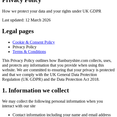
How we protect your data and your rights under UK GDPR​​​​‌ ‍ ​‍​‍‌‍ ‌ ​‍‌‍‍‌‌‍‌ ‌‍‍‌‌‍ ‍​‍​‍​ ‍‍​‍​‍‌ ​ ‌‍​‌‌‍ ‍‌‍‍‌‌ ‌​‌ ‍‌​‍ ‍‌‍‍‌‌‍ ​‍​‍​‍ ​​‍​‍‌‍‍​‌ ​‍‌‍‌‌‌‍‌‍​‍​‍​ ‍‍​‍​‍‌‍‍​‌ ‌​‌ ‌​‌ ​​​ ‍‍​‍ ​‍ ‌‍ ​‌‍ ‌‍​ ‌‍​‌‌‍ ​‌‍‍​‌‍ ‌ ​ ‌ ‌​​ ‍‍​ ​ ​ ​ ​ ​ ​ ​ ​‍ ‌‍‍‌‌‍ ‍‌ ‌​‌‍‌‌‌‍ ‍‌ ‌​​‍ ‌‍‌‌‌‍‌​‌‍‍‌‌ ‌​​‍ ‌‍ ‌‌‍ ‌‍‌​‌‍‌‌​ ‌‌ ​​‌ ​‍‌‍‌‌‌ ​ ‌‍‌‌‌‍ ‍‌ ‌​‌‍​‌‌ ‌​‌‍‍‌‌‍ ‌‍ ‍​ ‍ ‌‍‍‌‌‍‌​​ ‌​ ​‌‌‍‌​​ ​‌​ ​​‌‍​ ‌‍‌​​ ‍​​ ‌‍​‍ ‌‌‍​‌​ ‌‍​ ​ ​ ​‌​‍ ‌​ ‌​‌‍‌‍‌‍​‍​ ​‌​‍ ‌‌‍​‌​ ‌​‌‍‌‌‌‍‌​​‍ ‌​ ​‌​ ‌ ‌‍​‌​ ​‍‌‍​‌​ ​​​ ‌ ‌‍‌‍‌‍​‌​ ‌​​ ​​‌‍​‍​ ‍ ‌ ‌​‌ ‍‌‌ ​​‌‍‌‌​ ‌‌‍ ​‌‍‌‌‌‍‌ ‌‍​‌‌‍ ​‌‌​​‌‍​‌‌‍‌ ‌‍‌‌​ ‍ ‌ ​​‌‍​‌‌ ‌​‌‍‍​​ ‌‌ ​ ‌ ‌‌‌‍​‍‌ ‌​‌‍‍‌‌ ‌​‌‍ ​‌‍‌‌​ ‌‍​‍‌‍​‌‌ ​ ‌‍‌‌‌‌‌‌‌ ​‍‌‍ ​​ ‌‌‍‍​‌ ‌​‌ ‌​‌ ​​​‍‌‌​ ​ ‌​​‌​‍‌‌​ ​‍‌​‌‍​‍‌‌​ ​‍‌​‌‍‌‍ ​‌‍ ‌‍​ ‌‍​‌‌‍ ​‌‍‍​‌‍ ‌ ​ ‌ ‌​​‍‌‌​ ​ ‌​​‌​ ​ ​ ​ ​ ​ ​ ​ ​‍‌‍‌‍‍‌‌‍‌​​ ‌​ ​‌‌‍‌​​ ​‌​ ​​‌‍​ ‌‍‌​​ ‍​​ ‌‍​‍ ‌‌‍​‌​ ‌‍​ ​ ​ ​‌​‍ ‌​ ‌​‌‍‌‍‌‍​‍​ ​‌​‍ ‌‌‍​‌​ ‌​‌‍‌‌‌‍‌​​‍ ‌​ ​‌​ ‌ ‌‍​‌​ ​‍‌‍​‌​ ​​​ ‌ ‌‍‌‍‌‍​‌​ ‌​​ ​​‌‍​‍​‍‌‍‌ ‌​‌ ‍‌‌ ​​‌‍‌‌​ ‌‌‍ ​‌‍‌‌‌‍‌ ‌‍​‌‌‍ ​‌‌​​‌‍​‌‌‍‌ ‌‍‌‌​‍‌‍‌ ​​‌‍​‌‌ ‌​‌‍‍​​ ‌‌ ​ ‌ ‌‌‌‍​‍‌ ‌​‌‍‍‌‌ ‌​‌‍ ​‌‍‌‌​‍‌‍‌ ​​‌‍‌‌‌ ​‍‌ ​ ‌ ​​‌‍‌‌‌‍​ ‌ ‌​‌‍‍‌‌ ‌‍‌‍‌‌​ ‌‌ ​​‌ ‌‌‌‍​‍‌‍ ​‌‍‍‌‌ ​ ‌‍‍​‌‍‌‌‌‍‌​​‍​‍‌ ‌
Last updated:
12 March 2026
Legal pages
Cookie & Consent Policy​​​​‌ ‍ ​‍​‍‌‍ ‌ ​‍‌‍‍‌‌‍‌ ‌‍‍‌‌‍ ‍​‍​‍​ ‍‍​‍​‍‌ ​ ‌‍​‌‌‍ ‍‌‍‍‌‌ ‌​‌ ‍‌​‍ ‍‌‍‍‌‌‍ ​‍​‍​‍ ​​‍​‍‌‍‍​‌ ​‍‌‍‌‌‌‍‌‍​‍​‍​ ‍‍​‍​‍‌‍‍​‌ ‌​‌ ‌​‌ ​​​ ‍‍​‍ ​‍ ‌‍ ​‌‍ ‌‍​ ‌‍​‌‌‍ ​‌‍‍​‌‍ ‌ ​ ‌ ‌​​ ‍‍​ ​ ​ ​ ​ ​ ​ ​ ​‍ ‌‍‍‌‌‍ ‍‌ ‌​‌‍‌‌‌‍ ‍‌ ‌​​‍ ‌‍‌‌‌‍‌​‌‍‍‌‌ ‌​​‍ ‌‍ ‌‌‍ ‌‍‌​‌‍‌‌​ ‌‌ ​​‌ ​‍‌‍‌‌‌ ​ ‌‍‌‌‌‍ ‍‌ ‌​‌‍​‌‌ ‌​‌‍‍‌‌‍ ‌‍ ‍​ ‍ ‌‍‍‌‌‍‌​​ ‌‌‍‌‍​ ​ ‌‍‌‌‌‍​ ​ ​‍‌‍‌‌​ ‌‍‌‍‌​​‍ ‌‌‍​ ​ ‌‌​ ‍​‌‍​ ​‍ ‌​ ‌​​ ​‌‌‍​ ​ ‌‍​‍ ‌​ ‍​​ ‌‌‌‍‌‍​ ​‌​‍ ‌‌‍‌​​ ​‌‌‍‌​​ ‍​‌‍​ ​ ‌​‌‍​‍‌‍​ ​ ​ ‌‍​‌‌‍​‌​ ‍​​ ‍ ‌ ‌​‌ ‍‌‌ ​​‌‍‌‌​ ‌‌‍ ​‌‍‌‌‌‍‌ ‌‍​‌‌‍ ​‌‌​​‌‍​‌‌‍‌ ‌‍‌‌​ ‍ ‌ ​​‌‍​‌‌ ‌​‌‍‍​​ ‌‌ ‌​‌‍‍‌‌ ‌​‌‍ ​‌‍‌‌​ ‌‍​‍‌‍​‌‌ ​ ‌‍‌‌‌‌‌‌‌ ​‍‌‍ ​​ ‌‌‍‍​‌ ‌​‌ ‌​‌ ​​​‍‌‌​ ​ ‌​​‌​‍‌‌​ ​‍‌​‌‍​‍‌‌​ ​‍‌​‌‍‌‍ ​‌‍ ‌‍​ ‌‍​‌‌‍ ​‌‍‍​‌‍ ‌ ​ ‌ ‌​​‍‌‌​ ​ ‌​​‌​ ​ ​ ​ ​ ​ ​ ​ ​‍‌‍‌‍‍‌‌‍‌​​ ‌‌‍‌‍​ ​ ‌‍‌‌‌‍​ ​ ​‍‌‍‌‌​ ‌‍‌‍‌​​‍ ‌‌‍​ ​ ‌‌​ ‍​‌‍​ ​‍ ‌​ ‌​​ ​‌‌‍​ ​ ‌‍​‍ ‌​ ‍​​ ‌‌‌‍‌‍​ ​‌​‍ ‌‌‍‌​​ ​‌‌‍‌​​ ‍​‌‍​ ​ ‌​‌‍​‍‌‍​ ​ ​ ‌‍​‌‌‍​‌​ ‍​​‍‌‍‌ ‌​‌ ‍‌‌ ​​‌‍‌‌​ ‌‌‍ ​‌‍‌‌‌‍‌ ‌‍​‌‌‍ ​‌‌​​‌‍​‌‌‍‌ ‌‍‌‌​‍‌‍‌ ​​‌‍​‌‌ ‌​‌‍‍​​ ‌‌ ‌​‌‍‍‌‌ ‌​‌‍ ​‌‍‌‌​‍‌‍‌ ​​‌‍‌‌‌ ​‍‌ ​ ‌ ​​‌‍‌‌‌‍​ ‌ ‌​‌‍‍‌‌ ‌‍‌‍‌‌​ ‌‌ ​​‌ ‌‌‌‍​‍‌‍ ​‌‍‍‌‌ ​ ‌‍‍​‌‍‌‌‌‍‌​​‍​‍‌ ‌
Privacy Policy​​​​‌ ‍ ​‍​‍‌‍ ‌ ​‍‌‍‍‌‌‍‌ ‌‍‍‌‌‍ ‍​‍​‍​ ‍‍​‍​‍‌ ​ ‌‍​‌‌‍ ‍‌‍‍‌‌ ‌​‌ ‍‌​‍ ‍‌‍‍‌‌‍ ​‍​‍​‍ ​​‍​‍‌‍‍​‌ ​‍‌‍‌‌‌‍‌‍​‍​‍​ ‍‍​‍​‍‌‍‍​‌ ‌​‌ ‌​‌ ​​​ ‍‍​‍ ​‍ ‌‍ ​‌‍ ‌‍​ ‌‍​‌‌‍ ​‌‍‍​‌‍ ‌ ​ ‌ ‌​​ ‍‍​ ​ ​ ​ ​ ​ ​ ​ ​‍ ‌‍‍‌‌‍ ‍‌ ‌​‌‍‌‌‌‍ ‍‌ ‌​​‍ ‌‍‌‌‌‍‌​‌‍‍‌‌ ‌​​‍ ‌‍ ‌‌‍ ‌‍‌​‌‍‌‌​ ‌‌ ​​‌ ​‍‌‍‌‌‌ ​ ‌‍‌‌‌‍ ‍‌ ‌​‌‍​‌‌ ‌​‌‍‍‌‌‍ ‌‍ ‍​ ‍ ‌‍‍‌‌‍‌​​ ‌​ ​‌‌‍‌​​ ​‌​ ​​‌‍​ ‌‍‌​​ ‍​​ ‌‍​‍ ‌‌‍​‌​ ‌‍​ ​ ​ ​‌​‍ ‌​ ‌​‌‍‌‍‌‍​‍​ ​‌​‍ ‌‌‍​‌​ ‌​‌‍‌‌‌‍‌​​‍ ‌​ ​‌​ ‌ ‌‍​‌​ ​‍‌‍​‌​ ​​​ ‌ ‌‍‌‍‌‍​‌​ ‌​​ ​​‌‍​‍​ ‍ ‌ ‌​‌ ‍‌‌ ​​‌‍‌‌​ ‌‌‍ ​‌‍‌‌‌‍‌ ‌‍​‌‌‍ ​‌‌​​‌‍​‌‌‍‌ ‌‍‌‌​ ‍ ‌ ​​‌‍​‌‌ ‌​‌‍‍​​ ‌‌ ‌​‌‍‍‌‌ ‌​‌‍ ​‌‍‌‌​ ‌‍​‍‌‍​‌‌ ​ ‌‍‌‌‌‌‌‌‌ ​‍‌‍ ​​ ‌‌‍‍​‌ ‌​‌ ‌​‌ ​​​‍‌‌​ ​ ‌​​‌​‍‌‌​ ​‍‌​‌‍​‍‌‌​ ​‍‌​‌‍‌‍ ​‌‍ ‌‍​ ‌‍​‌‌‍ ​‌‍‍​‌‍ ‌ ​ ‌ ‌​​‍‌‌​ ​ ‌​​‌​ ​ ​ ​ ​ ​ ​ ​ ​‍‌‍‌‍‍‌‌‍‌​​ ‌​ ​‌‌‍‌​​ ​‌​ ​​‌‍​ ‌‍‌​​ ‍​​ ‌‍​‍ ‌‌‍​‌​ ‌‍​ ​ ​ ​‌​‍ ‌​ ‌​‌‍‌‍‌‍​‍​ ​‌​‍ ‌‌‍​‌​ ‌​‌‍‌‌‌‍‌​​‍ ‌​ ​‌​ ‌ ‌‍​‌​ ​‍‌‍​‌​ ​​​ ‌ ‌‍‌‍‌‍​‌​ ‌​​ ​​‌‍​‍​‍‌‍‌ ‌​‌ ‍‌‌ ​​‌‍‌‌​ ‌‌‍ ​‌‍‌‌‌‍‌ ‌‍​‌‌‍ ​‌‌​​‌‍​‌‌‍‌ ‌‍‌‌​‍‌‍‌ ​​‌‍​‌‌ ‌​‌‍‍​​ ‌‌ ‌​‌‍‍‌‌ ‌​‌‍ ​‌‍‌‌​‍‌‍‌ ​​‌‍‌‌‌ ​‍‌ ​ ‌ ​​‌‍‌‌‌‍​ ‌ ‌​‌‍‍‌‌ ‌‍‌‍‌‌​ ‌‌ ​​‌ ‌‌‌‍​‍‌‍ ​‌‍‍‌‌ ​ ‌‍‍​‌‍‌‌‌‍‌​​‍​‍‌ ‌
Terms & Conditions​​​​‌ ‍ ​‍​‍‌‍ ‌ ​‍‌‍‍‌‌‍‌ ‌‍‍‌‌‍ ‍​‍​‍​ ‍‍​‍​‍‌ ​ ‌‍​‌‌‍ ‍‌‍‍‌‌ ‌​‌ ‍‌​‍ ‍‌‍‍‌‌‍ ​‍​‍​‍ ​​‍​‍‌‍‍​‌ ​‍‌‍‌‌‌‍‌‍​‍​‍​ ‍‍​‍​‍‌‍‍​‌ ‌​‌ ‌​‌ ​​​ ‍‍​‍ ​‍ ‌‍ ​‌‍ ‌‍​ ‌‍​‌‌‍ ​‌‍‍​‌‍ ‌ ​ ‌ ‌​​ ‍‍​ ​ ​ ​ ​ ​ ​ ​ ​‍ ‌‍‍‌‌‍ ‍‌ ‌​‌‍‌‌‌‍ ‍‌ ‌​​‍ ‌‍‌‌‌‍‌​‌‍‍‌‌ ‌​​‍ ‌‍ ‌‌‍ ‌‍‌​‌‍‌‌​ ‌‌ ​​‌ ​‍‌‍‌‌‌ ​ ‌‍‌‌‌‍ ‍‌ ‌​‌‍​‌‌ ‌​‌‍‍‌‌‍ ‌‍ ‍​ ‍ ‌‍‍‌‌‍‌​​ ‌​ ‍​​ ​‍​ ‌‍‌‍‌‍​ ​ ‌‍‌‌​ ​‍​ ‍​​‍ ‌​ ‍​​ ‍‌​ ‌‌​ ‌‌​‍ ‌​ ‌​‌‍‌‍‌‍‌​​ ​‌​‍ ‌‌‍​‌​ ​​‌‍​ ​ ‌ ​‍ ‌​ ‍‌‌‍‌​‌‍‌‍​ ​‌​ ​‍‌‍‌‍​ ‍‌​ ​ ‌‍‌​‌‍​‍​ ​‍​ ‌‍​ ‍ ‌ ‌​‌ ‍‌‌ ​​‌‍‌‌​ ‌‌‍ ​‌‍‌‌‌‍‌ ‌‍​‌‌‍ ​‌‌​​‌‍​‌‌‍‌ ‌‍‌‌​ ‍ ‌ ​​‌‍​‌‌ ‌​‌‍‍​​ ‌‌ ‌​‌‍‍‌‌ ‌​‌‍ ​‌‍‌‌​ ‌‍​‍‌‍​‌‌ ​ ‌‍‌‌‌‌‌‌‌ ​‍‌‍ ​​ ‌‌‍‍​‌ ‌​‌ ‌​‌ ​​​‍‌‌​ ​ ‌​​‌​‍‌‌​ ​‍‌​‌‍​‍‌‌​ ​‍‌​‌‍‌‍ ​‌‍ ‌‍​ ‌‍​‌‌‍ ​‌‍‍​‌‍ ‌ ​ ‌ ‌​​‍‌‌​ ​ ‌​​‌​ ​ ​ ​ ​ ​ ​ ​ ​‍‌‍‌‍‍‌‌‍‌​​ ‌​ ‍​​ ​‍​ ‌‍‌‍‌‍​ ​ ‌‍‌‌​ ​‍​ ‍​​‍ ‌​ ‍​​ ‍‌​ ‌‌​ ‌‌​‍ ‌​ ‌​‌‍‌‍‌‍‌​​ ​‌​‍ ‌‌‍​‌​ ​​‌‍​ ​ ‌ ​‍ ‌​ ‍‌‌‍‌​‌‍‌‍​ ​‌​ ​‍‌‍‌‍​ ‍‌​ ​ ‌‍‌​‌‍​‍​ ​‍​ ‌‍​‍‌‍‌ ‌​‌ ‍‌‌ ​​‌‍‌‌​ ‌‌‍ ​‌‍‌‌‌‍‌ ‌‍​‌‌‍ ​‌‌​​‌‍​‌‌‍‌ ‌‍‌‌​‍‌‍‌ ​​‌‍​‌‌ ‌​‌‍‍​​ ‌‌ ‌​‌‍‍‌‌ ‌​‌‍ ​‌‍‌‌​‍‌‍‌ ​​‌‍‌‌‌ ​‍‌ ​ ‌ ​​‌‍‌‌‌‍​ ‌ ‌​‌‍‍‌‌ ‌‍‌‍‌‌​ ‌‌ ​​‌ ‌‌‌‍​‍‌‍ ​‌‍‍‌‌ ​ ‌‍‍​‌‍‌‌‌‍‌​​‍​‍‌ ‌
This Privacy Policy outlines how Banburyshire.com collects, uses,
and protects any information that you provide when using this
website. We are committed to ensuring that your privacy is protected
and that we comply with the UK General Data Protection
Regulation (UK GDPR) and the Data Protection Act 2018.​​​​‌ ‍ ​‍​‍‌‍ ‌ ​‍‌‍‍‌‌‍‌ ‌‍‍‌‌‍ ‍​‍​‍​ ‍‍​‍​‍‌ ​ ‌‍​‌‌‍ ‍‌‍‍‌‌ ‌​‌ ‍‌​‍ ‍‌‍‍‌‌‍ ​‍​‍​‍ ​​‍​‍‌‍‍​‌ ​‍‌‍‌‌‌‍‌‍​‍​‍​ ‍‍​‍​‍‌‍‍​‌ ‌​‌ ‌​‌ ​​​ ‍‍​‍ ​‍ ‌‍ ​‌‍ ‌‍​ ‌‍​‌‌‍ ​‌‍‍​‌‍ ‌ ​ ‌ ‌​​ ‍‍​ ​ ​ ​ ​ ​ ​ ​ ​‍ ‌‍‍‌‌‍ ‍‌ ‌​‌‍‌‌‌‍ ‍‌ ‌​​‍ ‌‍‌‌‌‍‌​‌‍‍‌‌ ‌​​‍ ‌‍ ‌‌‍ ‌‍‌​‌‍‌‌​ ‌‌ ​​‌ ​‍‌‍‌‌‌ ​ ‌‍‌‌‌‍ ‍‌ ‌​‌‍​‌‌ ‌​‌‍‍‌‌‍ ‌‍ ‍​ ‍ ‌‍‍‌‌‍‌​​ ‌​ ​‌‌‍‌​​ ​‌​ ​​‌‍​ ‌‍‌​​ ‍​​ ‌‍​‍ ‌‌‍​‌​ ‌‍​ ​ ​ ​‌​‍ ‌​ ‌​‌‍‌‍‌‍​‍​ ​‌​‍ ‌‌‍​‌​ ‌​‌‍‌‌‌‍‌​​‍ ‌​ ​‌​ ‌ ‌‍​‌​ ​‍‌‍​‌​ ​​​ ‌ ‌‍‌‍‌‍​‌​ ‌​​ ​​‌‍​‍​ ‍ ‌ ‌​‌ ‍‌‌ ​​‌‍‌‌​ ‌‌‍ ​‌‍‌‌‌‍‌ ‌‍​‌‌‍ ​‌‌​​‌‍​‌‌‍‌ ‌‍‌‌​ ‍ ‌ ​​‌‍​‌‌ ‌​‌‍‍​​ ‌‌‍​ ‌‍ ‌‍ ‍‌ ‌​‌‍‌‌‌‍ ‍‌ ‌​​‍‌‌​ ‌‌‌​​‍‌‌ ‌‍‍ ‌‍‌‌‌ ‍‌​‍‌‌​ ​ ‌​‌​​‍‌‌​ ​ ‌​‌​​‍‌‌​ ​‍​ ​‍‌‍‌​​ ‌‍​ ​‌‌‍​ ‌‍‌‌‌‍‌​​ ‌‍​ ‍‌​ ‌‍​ ‌‌​ ‌​‌‍‌‍​‍‌‌​ ​‍​ ​‍​‍‌‌​ ‌‌‌​‌​​‍ ‍‌‍​ ‌‍‍​‌‍‍‌‌‍ ​‌‍‌​‌ ​‍‌‍‌‌‌‍ ‍​‍‌‌​ ‌‌‌​​‍‌‌ ‌‍‍ ‌‍‌‌‌ ‍‌​‍‌‌​ ​ ‌​‌​​‍‌‌​ ​ ‌​‌​​‍‌‌​ ​‍​ ​‍​ ‌‌‌‍‌‌‌‍​‌​ ​‍​ ‍‌​ ‌‌​ ​ ​ ‌​‌‍​‍‌‍​ ​ ‌​‌‍​‌​‍‌‌​ ​‍​ ​‍​‍‌‌​ ‌‌‌​‌​​‍ ‍‌ ‌​‌‍‌‌‌ ‍​‌ ‌​​ ‌‍​‍‌‍​‌‌ ​ ‌‍‌‌‌‌‌‌‌ ​‍‌‍ ​​ ‌‌‍‍​‌ ‌​‌ ‌​‌ ​​​‍‌‌​ ​ ‌​​‌​‍‌‌​ ​‍‌​‌‍​‍‌‌​ ​‍‌​‌‍‌‍ ​‌‍ ‌‍​ ‌‍​‌‌‍ ​‌‍‍​‌‍ ‌ ​ ‌ ‌​​‍‌‌​ ​ ‌​​‌​ ​ ​ ​ ​ ​ ​ ​ ​‍‌‍‌‍‍‌‌‍‌​​ ‌​ ​‌‌‍‌​​ ​‌​ ​​‌‍​ ‌‍‌​​ ‍​​ ‌‍​‍ ‌‌‍​‌​ ‌‍​ ​ ​ ​‌​‍ ‌​ ‌​‌‍‌‍‌‍​‍​ ​‌​‍ ‌‌‍​‌​ ‌​‌‍‌‌‌‍‌​​‍ ‌​ ​‌​ ‌ ‌‍​‌​ ​‍‌‍​‌​ ​​​ ‌ ‌‍‌‍‌‍​‌​ ‌​​ ​​‌‍​‍​‍‌‍‌ ‌​‌ ‍‌‌ ​​‌‍‌‌​ ‌‌‍ ​‌‍‌‌‌‍‌ ‌‍​‌‌‍ ​‌‌​​‌‍​‌‌‍‌ ‌‍‌‌​‍‌‍‌ ​​‌‍​‌‌ ‌​‌‍‍​​ ‌‌‍​ ‌‍ ‌‍ ‍‌ ‌​‌‍‌‌‌‍ ‍‌ ‌​​‍‌‌​ ‌‌‌​​‍‌‌ ‌‍‍ ‌‍‌‌‌ ‍‌​‍‌‌​ ​ ‌​‌​​‍‌‌​ ​ ‌​‌​​‍‌‌​ ​‍​ ​‍‌‍‌​​ ‌‍​ ​‌‌‍​ ‌‍‌‌‌‍‌​​ ‌‍​ ‍‌​ ‌‍​ ‌‌​ ‌​‌‍‌‍​‍‌‌​ ​‍​ ​‍​‍‌‌​ ‌‌‌​‌​​‍ ‍‌‍​ ‌‍‍​‌‍‍‌‌‍ ​‌‍‌​‌ ​‍‌‍‌‌‌‍ ‍​‍‌‌​ ‌‌‌​​‍‌‌ ‌‍‍ ‌‍‌‌‌ ‍‌​‍‌‌​ ​ ‌​‌​​‍‌‌​ ​ ‌​‌​​‍‌‌​ ​‍​ ​‍​ ‌‌‌‍‌‌‌‍​‌​ ​‍​ ‍‌​ ‌‌​ ​ ​ ‌​‌‍​‍‌‍​ ​ ‌​‌‍​‌​‍‌‌​ ​‍​ ​‍​‍‌‌​ ‌‌‌​‌​​‍ ‍‌ ‌​‌‍‌‌‌ ‍​‌ ‌​​‍‌‍‌ ​​‌‍‌‌‌ ​‍‌ ​ ‌ ​​‌‍‌‌‌‍​ ‌ ‌​‌‍‍‌‌ ‌‍‌‍‌‌​ ‌‌ ​​‌ ‌‌‌‍​‍‌‍ ​‌‍‍‌‌ ​ ‌‍‍​‌‍‌‌‌‍‌​​‍​‍‌ ‌
1. Information we collect​​​​‌ ‍ ​‍​‍‌‍ ‌ ​‍‌‍‍‌‌‍‌ ‌‍‍‌‌‍ ‍​‍​‍​ ‍‍​‍​‍‌ ​ ‌‍​‌‌‍ ‍‌‍‍‌‌ ‌​‌ ‍‌​‍ ‍‌‍‍‌‌‍ ​‍​‍​‍ ​​‍​‍‌‍‍​‌ ​‍‌‍‌‌‌‍‌‍​‍​‍​ ‍‍​‍​‍‌‍‍​‌ ‌​‌ ‌​‌ ​​​ ‍‍​‍ ​‍ ‌‍ ​‌‍ ‌‍​ ‌‍​‌‌‍ ​‌‍‍​‌‍ ‌ ​ ‌ ‌​​ ‍‍​ ​ ​ ​ ​ ​ ​ ​ ​‍ ‌‍‍‌‌‍ ‍‌ ‌​‌‍‌‌‌‍ ‍‌ ‌​​‍ ‌‍‌‌‌‍‌​‌‍‍‌‌ ‌​​‍ ‌‍ ‌‌‍ ‌‍‌​‌‍‌‌​ ‌‌ ​​‌ ​‍‌‍‌‌‌ ​ ‌‍‌‌‌‍ ‍‌ ‌​‌‍​‌‌ ‌​‌‍‍‌‌‍ ‌‍ ‍​ ‍ ‌‍‍‌‌‍‌​​ ‌​ ​‌‌‍‌​​ ​‌​ ​​‌‍​ ‌‍‌​​ ‍​​ ‌‍​‍ ‌‌‍​‌​ ‌‍​ ​ ​ ​‌​‍ ‌​ ‌​‌‍‌‍‌‍​‍​ ​‌​‍ ‌‌‍​‌​ ‌​‌‍‌‌‌‍‌​​‍ ‌​ ​‌​ ‌ ‌‍​‌​ ​‍‌‍​‌​ ​​​ ‌ ‌‍‌‍‌‍​‌​ ‌​​ ​​‌‍​‍​ ‍ ‌ ‌​‌ ‍‌‌ ​​‌‍‌‌​ ‌‌‍ ​‌‍‌‌‌‍‌ ‌‍​‌‌‍ ​‌‌​​‌‍​‌‌‍‌ ‌‍‌‌​ ‍ ‌ ​​‌‍​‌‌ ‌​‌‍‍​​ ‌‌‍​ ‌‍ ‌‍ ‍‌ ‌​‌‍‌‌‌‍ ‍‌ ‌​​‍‌‌​ ‌‌‌​​‍‌‌ ‌‍‍ ‌‍‌‌‌ ‍‌​‍‌‌​ ​ ‌​‌​​‍‌‌​ ​ ‌​‌​​‍‌‌​ ​‍​ ​‍​ ​‌​ ​‍​ ‌‌​ ‌​‌‍‌​‌‍‌​‌‍‌‌‌‍​‌​ ‌‌​ ‌‍​ ‌​‌‍‌‌​‍‌‌​ ​‍​ ​‍​‍‌‌​ ‌‌‌​‌​​‍ ‍‌‍​ ‌‍‍​‌‍‍‌‌‍ ​‌‍‌​‌ ​‍‌‍‌‌‌‍ ‍​‍‌‌​ ‌‌‌​​‍‌‌ ‌‍‍ ‌‍‌‌‌ ‍‌​‍‌‌​ ​ ‌​‌​​‍‌‌​ ​ ‌​‌​​‍‌‌​ ​‍​ ​‍​ ‌​​ ‍​‌‍‌‍‌‍‌​​ ‌ ​ ‌ ‌‍​‌‌‍‌‍‌‍​‍​ ​ ​ ‌​​ ​​​‍‌‌​ ​‍​ ​‍​‍‌‌​ ‌‌‌​‌​​‍ ‍‌ ‌​‌‍‌‌‌ ‍​‌ ‌​​ ‌‍​‍‌‍​‌‌ ​ ‌‍‌‌‌‌‌‌‌ ​‍‌‍ ​​ ‌‌‍‍​‌ ‌​‌ ‌​‌ ​​​‍‌‌​ ​ ‌​​‌​‍‌‌​ ​‍‌​‌‍​‍‌‌​ ​‍‌​‌‍‌‍ ​‌‍ ‌‍​ ‌‍​‌‌‍ ​‌‍‍​‌‍ ‌ ​ ‌ ‌​​‍‌‌​ ​ ‌​​‌​ ​ ​ ​ ​ ​ ​ ​ ​‍‌‍‌‍‍‌‌‍‌​​ ‌​ ​‌‌‍‌​​ ​‌​ ​​‌‍​ ‌‍‌​​ ‍​​ ‌‍​‍ ‌‌‍​‌​ ‌‍​ ​ ​ ​‌​‍ ‌​ ‌​‌‍‌‍‌‍​‍​ ​‌​‍ ‌‌‍​‌​ ‌​‌‍‌‌‌‍‌​​‍ ‌​ ​‌​ ‌ ‌‍​‌​ ​‍‌‍​‌​ ​​​ ‌ ‌‍‌‍‌‍​‌​ ‌​​ ​​‌‍​‍​‍‌‍‌ ‌​‌ ‍‌‌ ​​‌‍‌‌​ ‌‌‍ ​‌‍‌‌‌‍‌ ‌‍​‌‌‍ ​‌‌​​‌‍​‌‌‍‌ ‌‍‌‌​‍‌‍‌ ​​‌‍​‌‌ ‌​‌‍‍​​ ‌‌‍​ ‌‍ ‌‍ ‍‌ ‌​‌‍‌‌‌‍ ‍‌ ‌​​‍‌‌​ ‌‌‌​​‍‌‌ ‌‍‍ ‌‍‌‌‌ ‍‌​‍‌‌​ ​ ‌​‌​​‍‌‌​ ​ ‌​‌​​‍‌‌​ ​‍​ ​‍​ ​‌​ ​‍​ ‌‌​ ‌​‌‍‌​‌‍‌​‌‍‌‌‌‍​‌​ ‌‌​ ‌‍​ ‌​‌‍‌‌​‍‌‌​ ​‍​ ​‍​‍‌‌​ ‌‌‌​‌​​‍ ‍‌‍​ ‌‍‍​‌‍‍‌‌‍ ​‌‍‌​‌ ​‍‌‍‌‌‌‍ ‍​‍‌‌​ ‌‌‌​​‍‌‌ ‌‍‍ ‌‍‌‌‌ ‍‌​‍‌‌​ ​ ‌​‌​​‍‌‌​ ​ ‌​‌​​‍‌‌​ ​‍​ ​‍​ ‌​​ ‍​‌‍‌‍‌‍‌​​ ‌ ​ ‌ ‌‍​‌‌‍‌‍‌‍​‍​ ​ ​ ‌​​ ​​​‍‌‌​ ​‍​ ​‍​‍‌‌​ ‌‌‌​‌​​‍ ‍‌ ‌​‌‍‌‌‌ ‍​‌ ‌​​‍‌‍‌ ​​‌‍‌‌‌ ​‍‌ ​ ‌ ​​‌‍‌‌‌‍​ ‌ ‌​‌‍‍‌‌ ‌‍‌‍‌‌​ ‌‌ ​​‌ ‌‌‌‍​‍‌‍ ​‌‍‍‌‌ ​ ‌‍‍​‌‍‌‌‌‍‌​​‍​‍‌ ‌
We may collect the following personal information when you
interact with our site​​​​‌ ‍ ​‍​‍‌‍ ‌ ​‍‌‍‍‌‌‍‌ ‌‍‍‌‌‍ ‍​‍​‍​ ‍‍​‍​‍‌ ​ ‌‍​‌‌‍ ‍‌‍‍‌‌ ‌​‌ ‍‌​‍ ‍‌‍‍‌‌‍ ​‍​‍​‍ ​​‍​‍‌‍‍​‌ ​‍‌‍‌‌‌‍‌‍​‍​‍​ ‍‍​‍​‍‌‍‍​‌ ‌​‌ ‌​‌ ​​​ ‍‍​‍ ​‍ ‌‍ ​‌‍ ‌‍​ ‌‍​‌‌‍ ​‌‍‍​‌‍ ‌ ​ ‌ ‌​​ ‍‍​ ​ ​ ​ ​ ​ ​ ​ ​‍ ‌‍‍‌‌‍ ‍‌ ‌​‌‍‌‌‌‍ ‍‌ ‌​​‍ ‌‍‌‌‌‍‌​‌‍‍‌‌ ‌​​‍ ‌‍ ‌‌‍ ‌‍‌​‌‍‌‌​ ‌‌ ​​‌ ​‍‌‍‌‌‌ ​ ‌‍‌‌‌‍ ‍‌ ‌​‌‍​‌‌ ‌​‌‍‍‌‌‍ ‌‍ ‍​ ‍ ‌‍‍‌‌‍‌​​ ‌​ ​‌‌‍‌​​ ​‌​ ​​‌‍​ ‌‍‌​​ ‍​​ ‌‍​‍ ‌‌‍​‌​ ‌‍​ ​ ​ ​‌​‍ ‌​ ‌​‌‍‌‍‌‍​‍​ ​‌​‍ ‌‌‍​‌​ ‌​‌‍‌‌‌‍‌​​‍ ‌​ ​‌​ ‌ ‌‍​‌​ ​‍‌‍​‌​ ​​​ ‌ ‌‍‌‍‌‍​‌​ ‌​​ ​​‌‍​‍​ ‍ ‌ ‌​‌ ‍‌‌ ​​‌‍‌‌​ ‌‌‍ ​‌‍‌‌‌‍‌ ‌‍​‌‌‍ ​‌‌​​‌‍​‌‌‍‌ ‌‍‌‌​ ‍ ‌ ​​‌‍​‌‌ ‌​‌‍‍​​ ‌‌‍​ ‌‍ ‌‍ ‍‌ ‌​‌‍‌‌‌‍ ‍‌ ‌​​‍‌‌​ ‌‌‌​​‍‌‌ ‌‍‍ ‌‍‌‌‌ ‍‌​‍‌‌​ ​ ‌​‌​​‍‌‌​ ​ ‌​‌​​‍‌‌​ ​‍​ ​‍‌‍‌‍‌‍‌‌​ ​ ‌‍‌‌​ ‍​​ ​​​ ‌ ​ ‌​​ ​​‌‍​‌​ ​‍​ ‍‌​‍‌‌​ ​‍​ ​‍​‍‌‌​ ‌‌‌​‌​​‍ ‍‌‍​ ‌‍‍​‌‍‍‌‌‍ ​‌‍‌​‌ ​‍‌‍‌‌‌‍ ‍​‍‌‌​ ‌‌‌​​‍‌‌ ‌‍‍ ‌‍‌‌‌ ‍‌​‍‌‌​ ​ ‌​‌​​‍‌‌​ ​ ‌​‌​​‍‌‌​ ​‍​ ​‍‌‍‌‌​ ​‌​ ‍‌‌‍‌‌​ ​ ‌‍‌​‌‍​‍​ ​‍​ ​‌​ ​‌‌‍​‍‌‍‌‌​‍‌‌​ ​‍​ ​‍​‍‌‌​ ‌‌‌​‌​​‍ ‍‌ ‌​‌‍‌‌‌ ‍​‌ ‌​​ ‌‍​‍‌‍​‌‌ ​ ‌‍‌‌‌‌‌‌‌ ​‍‌‍ ​​ ‌‌‍‍​‌ ‌​‌ ‌​‌ ​​​‍‌‌​ ​ ‌​​‌​‍‌‌​ ​‍‌​‌‍​‍‌‌​ ​‍‌​‌‍‌‍ ​‌‍ ‌‍​ ‌‍​‌‌‍ ​‌‍‍​‌‍ ‌ ​ ‌ ‌​​‍‌‌​ ​ ‌​​‌​ ​ ​ ​ ​ ​ ​ ​ ​‍‌‍‌‍‍‌‌‍‌​​ ‌​ ​‌‌‍‌​​ ​‌​ ​​‌‍​ ‌‍‌​​ ‍​​ ‌‍​‍ ‌‌‍​‌​ ‌‍​ ​ ​ ​‌​‍ ‌​ ‌​‌‍‌‍‌‍​‍​ ​‌​‍ ‌‌‍​‌​ ‌​‌‍‌‌‌‍‌​​‍ ‌​ ​‌​ ‌ ‌‍​‌​ ​‍‌‍​‌​ ​​​ ‌ ‌‍‌‍‌‍​‌​ ‌​​ ​​‌‍​‍​‍‌‍‌ ‌​‌ ‍‌‌ ​​‌‍‌‌​ ‌‌‍ ​‌‍‌‌‌‍‌ ‌‍​‌‌‍ ​‌‌​​‌‍​‌‌‍‌ ‌‍‌‌​‍‌‍‌ ​​‌‍​‌‌ ‌​‌‍‍​​ ‌‌‍​ ‌‍ ‌‍ ‍‌ ‌​‌‍‌‌‌‍ ‍‌ ‌​​‍‌‌​ ‌‌‌​​‍‌‌ ‌‍‍ ‌‍‌‌‌ ‍‌​‍‌‌​ ​ ‌​‌​​‍‌‌​ ​ ‌​‌​​‍‌‌​ ​‍​ ​‍‌‍‌‍‌‍‌‌​ ​ ‌‍‌‌​ ‍​​ ​​​ ‌ ​ ‌​​ ​​‌‍​‌​ ​‍​ ‍‌​‍‌‌​ ​‍​ ​‍​‍‌‌​ ‌‌‌​‌​​‍ ‍‌‍​ ‌‍‍​‌‍‍‌‌‍ ​‌‍‌​‌ ​‍‌‍‌‌‌‍ ‍​‍‌‌​ ‌‌‌​​‍‌‌ ‌‍‍ ‌‍‌‌‌ ‍‌​‍‌‌​ ​ ‌​‌​​‍‌‌​ ​ ‌​‌​​‍‌‌​ ​‍​ ​‍‌‍‌‌​ ​‌​ ‍‌‌‍‌‌​ ​ ‌‍‌​‌‍​‍​ ​‍​ ​‌​ ​‌‌‍​‍‌‍‌‌​‍‌‌​ ​‍​ ​‍​‍‌‌​ ‌‌‌​‌​​‍ ‍‌ ‌​‌‍‌‌‌ ‍​‌ ‌​​‍‌‍‌ ​​‌‍‌‌‌ ​‍‌ ​ ‌ ​​‌‍‌‌‌‍​ ‌ ‌​‌‍‍‌‌ ‌‍‌‍‌‌​ ‌‌ ​​‌ ‌‌‌‍​‍‌‍ ​‌‍‍‌‌ ​ ‌‍‍​‌‍‌‌‌‍‌​​‍​‍‌ ‌
Contact information including your name and email address