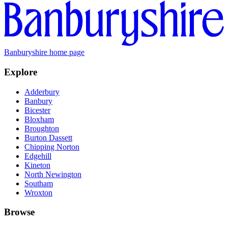
Banburyshire home page
Explore
Adderbury
Banbury
Bicester
Bloxham
Broughton
Burton Dassett
Chipping Norton
Edgehill
Kineton
North Newington
Southam
Wroxton
Browse