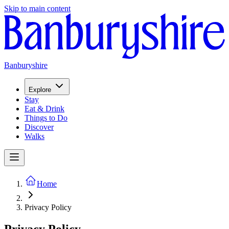
Skip to main content
Banburyshire
Explore
Stay
Eat & Drink
Things to Do
Discover
Walks
Home
Privacy Policy​​​​‌ ‍ ​‍​‍‌‍ ‌ ​‍‌‍‍‌‌‍‌ ‌‍‍‌‌‍ ‍​‍​‍​ ‍‍​‍​‍‌ ​ ‌‍​‌‌‍ ‍‌‍‍‌‌ ‌​‌ ‍‌​‍ ‍‌‍‍‌‌‍ ​‍​‍​‍ ​​‍​‍‌‍‍​‌ ​‍‌‍‌‌‌‍‌‍​‍​‍​ ‍‍​‍​‍‌‍‍​‌ ‌​‌ ‌​‌ ​​​ ‍‍​‍ ​‍ ‌‍ ​‌‍ ‌‍​ ‌‍​‌‌‍ ​‌‍‍​‌‍ ‌ ​ ‌ ‌​​ ‍‍​ ​ ​ ​ ​ ​ ​ ​ ​‍ ‌‍‍‌‌‍ ‍‌ ‌​‌‍‌‌‌‍ ‍‌ ‌​​‍ ‌‍‌‌‌‍‌​‌‍‍‌‌ ‌​​‍ ‌‍ ‌‌‍ ‌‍‌​‌‍‌‌​ ‌‌ ​​‌ ​‍‌‍‌‌‌ ​ ‌‍‌‌‌‍ ‍‌ ‌​‌‍​‌‌ ‌​‌‍‍‌‌‍ ‌‍ ‍​ ‍ ‌‍‍‌‌‍‌​​ ‌​ ​‌‌‍‌​​ ​‌​ ​​‌‍​ ‌‍‌​​ ‍​​ ‌‍​‍ ‌‌‍​‌​ ‌‍​ ​ ​ ​‌​‍ ‌​ ‌​‌‍‌‍‌‍​‍​ ​‌​‍ ‌‌‍​‌​ ‌​‌‍‌‌‌‍‌​​‍ ‌​ ​‌​ ‌ ‌‍​‌​ ​‍‌‍​‌​ ​​​ ‌ ‌‍‌‍‌‍​‌​ ‌​​ ​​‌‍​‍​ ‍ ‌ ‌​‌ ‍‌‌ ​​‌‍‌‌​ ‌‌‍ ​‌‍‌‌‌‍‌ ‌‍​‌‌‍ ​‌‌​​‌‍​‌‌‍‌ ‌‍‌‌​ ‍ ‌ ​​‌‍​‌‌ ‌​‌‍‍​​ ‌‌ ‌​‌‍‍‌‌ ‌​‌‍ ​‌‍‌‌​ ‌‍​‍‌‍​‌‌ ​ ‌‍‌‌‌‌‌‌‌ ​‍‌‍ ​​ ‌‌‍‍​‌ ‌​‌ ‌​‌ ​​​‍‌‌​ ​ ‌​​‌​‍‌‌​ ​‍‌​‌‍​‍‌‌​ ​‍‌​‌‍‌‍ ​‌‍ ‌‍​ ‌‍​‌‌‍ ​‌‍‍​‌‍ ‌ ​ ‌ ‌​​‍‌‌​ ​ ‌​​‌​ ​ ​ ​ ​ ​ ​ ​ ​‍‌‍‌‍‍‌‌‍‌​​ ‌​ ​‌‌‍‌​​ ​‌​ ​​‌‍​ ‌‍‌​​ ‍​​ ‌‍​‍ ‌‌‍​‌​ ‌‍​ ​ ​ ​‌​‍ ‌​ ‌​‌‍‌‍‌‍​‍​ ​‌​‍ ‌‌‍​‌​ ‌​‌‍‌‌‌‍‌​​‍ ‌​ ​‌​ ‌ ‌‍​‌​ ​‍‌‍​‌​ ​​​ ‌ ‌‍‌‍‌‍​‌​ ‌​​ ​​‌‍​‍​‍‌‍‌ ‌​‌ ‍‌‌ ​​‌‍‌‌​ ‌‌‍ ​‌‍‌‌‌‍‌ ‌‍​‌‌‍ ​‌‌​​‌‍​‌‌‍‌ ‌‍‌‌​‍‌‍‌ ​​‌‍​‌‌ ‌​‌‍‍​​ ‌‌ ‌​‌‍‍‌‌ ‌​‌‍ ​‌‍‌‌​‍‌‍‌ ​​‌‍‌‌‌ ​‍‌ ​ ‌ ​​‌‍‌‌‌‍​ ‌ ‌​‌‍‍‌‌ ‌‍‌‍‌‌​ ‌‌ ​​‌ ‌‌‌‍​‍‌‍ ​‌‍‍‌‌ ​ ‌‍‍​‌‍‌‌‌‍‌​​‍​‍‌ ‌
Privacy Policy​​​​‌ ‍ ​‍​‍‌‍ ‌ ​‍‌‍‍‌‌‍‌ ‌‍‍‌‌‍ ‍​‍​‍​ ‍‍​‍​‍‌ ​ ‌‍​‌‌‍ ‍‌‍‍‌‌ ‌​‌ ‍‌​‍ ‍‌‍‍‌‌‍ ​‍​‍​‍ ​​‍​‍‌‍‍​‌ ​‍‌‍‌‌‌‍‌‍​‍​‍​ ‍‍​‍​‍‌‍‍​‌ ‌​‌ ‌​‌ ​​​ ‍‍​‍ ​‍ ‌‍ ​‌‍ ‌‍​ ‌‍​‌‌‍ ​‌‍‍​‌‍ ‌ ​ ‌ ‌​​ ‍‍​ ​ ​ ​ ​ ​ ​ ​ ​‍ ‌‍‍‌‌‍ ‍‌ ‌​‌‍‌‌‌‍ ‍‌ ‌​​‍ ‌‍‌‌‌‍‌​‌‍‍‌‌ ‌​​‍ ‌‍ ‌‌‍ ‌‍‌​‌‍‌‌​ ‌‌ ​​‌ ​‍‌‍‌‌‌ ​ ‌‍‌‌‌‍ ‍‌ ‌​‌‍​‌‌ ‌​‌‍‍‌‌‍ ‌‍ ‍​ ‍ ‌‍‍‌‌‍‌​​ ‌​ ​‌‌‍‌​​ ​‌​ ​​‌‍​ ‌‍‌​​ ‍​​ ‌‍​‍ ‌‌‍​‌​ ‌‍​ ​ ​ ​‌​‍ ‌​ ‌​‌‍‌‍‌‍​‍​ ​‌​‍ ‌‌‍​‌​ ‌​‌‍‌‌‌‍‌​​‍ ‌​ ​‌​ ‌ ‌‍​‌​ ​‍‌‍​‌​ ​​​ ‌ ‌‍‌‍‌‍​‌​ ‌​​ ​​‌‍​‍​ ‍ ‌ ‌​‌ ‍‌‌ ​​‌‍‌‌​ ‌‌‍ ​‌‍‌‌‌‍‌ ‌‍​‌‌‍ ​‌‌​​‌‍​‌‌‍‌ ‌‍‌‌​ ‍ ‌ ​​‌‍​‌‌ ‌​‌‍‍​​ ‌‌ ‌​‌‍‍‌‌ ‌​‌‍ ​‌‍‌‌​ ‌‍​‍‌‍​‌‌ ​ ‌‍‌‌‌‌‌‌‌ ​‍‌‍ ​​ ‌‌‍‍​‌ ‌​‌ ‌​‌ ​​​‍‌‌​ ​ ‌​​‌​‍‌‌​ ​‍‌​‌‍​‍‌‌​ ​‍‌​‌‍‌‍ ​‌‍ ‌‍​ ‌‍​‌‌‍ ​‌‍‍​‌‍ ‌ ​ ‌ ‌​​‍‌‌​ ​ ‌​​‌​ ​ ​ ​ ​ ​ ​ ​ ​‍‌‍‌‍‍‌‌‍‌​​ ‌​ ​‌‌‍‌​​ ​‌​ ​​‌‍​ ‌‍‌​​ ‍​​ ‌‍​‍ ‌‌‍​‌​ ‌‍​ ​ ​ ​‌​‍ ‌​ ‌​‌‍‌‍‌‍​‍​ ​‌​‍ ‌‌‍​‌​ ‌​‌‍‌‌‌‍‌​​‍ ‌​ ​‌​ ‌ ‌‍​‌​ ​‍‌‍​‌​ ​​​ ‌ ‌‍‌‍‌‍​‌​ ‌​​ ​​‌‍​‍​‍‌‍‌ ‌​‌ ‍‌‌ ​​‌‍‌‌​ ‌‌‍ ​‌‍‌‌‌‍‌ ‌‍​‌‌‍ ​‌‌​​‌‍​‌‌‍‌ ‌‍‌‌​‍‌‍‌ ​​‌‍​‌‌ ‌​‌‍‍​​ ‌‌ ‌​‌‍‍‌‌ ‌​‌‍ ​‌‍‌‌​‍‌‍‌ ​​‌‍‌‌‌ ​‍‌ ​ ‌ ​​‌‍‌‌‌‍​ ‌ ‌​‌‍‍‌‌ ‌‍‌‍‌‌​ ‌‌ ​​‌ ‌‌‌‍​‍‌‍ ​‌‍‍‌‌ ​ ‌‍‍​‌‍‌‌‌‍‌​​‍​‍‌ ‌