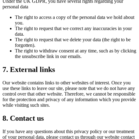
Under the UK GDPR, you have several rights regarding your
personal data​​​​‌ ‍ ​‍​‍‌‍ ‌ ​‍‌‍‍‌‌‍‌ ‌‍‍‌‌‍ ‍​‍​‍​ ‍‍​‍​‍‌ ​ ‌‍​‌‌‍ ‍‌‍‍‌‌ ‌​‌ ‍‌​‍ ‍‌‍‍‌‌‍ ​‍​‍​‍ ​​‍​‍‌‍‍​‌ ​‍‌‍‌‌‌‍‌‍​‍​‍​ ‍‍​‍​‍‌‍‍​‌ ‌​‌ ‌​‌ ​​​ ‍‍​‍ ​‍ ‌‍ ​‌‍ ‌‍​ ‌‍​‌‌‍ ​‌‍‍​‌‍ ‌ ​ ‌ ‌​​ ‍‍​ ​ ​ ​ ​ ​ ​ ​ ​‍ ‌‍‍‌‌‍ ‍‌ ‌​‌‍‌‌‌‍ ‍‌ ‌​​‍ ‌‍‌‌‌‍‌​‌‍‍‌‌ ‌​​‍ ‌‍ ‌‌‍ ‌‍‌​‌‍‌‌​ ‌‌ ​​‌ ​‍‌‍‌‌‌ ​ ‌‍‌‌‌‍ ‍‌ ‌​‌‍​‌‌ ‌​‌‍‍‌‌‍ ‌‍ ‍​ ‍ ‌‍‍‌‌‍‌​​ ‌​ ​‌‌‍‌​​ ​‌​ ​​‌‍​ ‌‍‌​​ ‍​​ ‌‍​‍ ‌‌‍​‌​ ‌‍​ ​ ​ ​‌​‍ ‌​ ‌​‌‍‌‍‌‍​‍​ ​‌​‍ ‌‌‍​‌​ ‌​‌‍‌‌‌‍‌​​‍ ‌​ ​‌​ ‌ ‌‍​‌​ ​‍‌‍​‌​ ​​​ ‌ ‌‍‌‍‌‍​‌​ ‌​​ ​​‌‍​‍​ ‍ ‌ ‌​‌ ‍‌‌ ​​‌‍‌‌​ ‌‌‍ ​‌‍‌‌‌‍‌ ‌‍​‌‌‍ ​‌‌​​‌‍​‌‌‍‌ ‌‍‌‌​ ‍ ‌ ​​‌‍​‌‌ ‌​‌‍‍​​ ‌‌‍​ ‌‍ ‌‍ ‍‌ ‌​‌‍‌‌‌‍ ‍‌ ‌​​‍‌‌​ ‌‌‌​​‍‌‌ ‌‍‍ ‌‍‌‌‌ ‍‌​‍‌‌​ ​ ‌​‌​​‍‌‌​ ​ ‌​‌​​‍‌‌​ ​‍​ ​‍​ ‌‍‌‍‌​​ ‍​​ ​‍​ ​​​ ‌‌​ ‍‌​ ‍​​ ​ ‌‍​‍‌‍‌‌​ ‌‍​‍‌‌​ ​‍​ ​‍​‍‌‌​ ‌‌‌​‌​​‍ ‍‌‍​ ‌‍‍​‌‍‍‌‌‍ ​‌‍‌​‌ ​‍‌‍‌‌‌‍ ‍​‍‌‌​ ‌‌‌​​‍‌‌ ‌‍‍ ‌‍‌‌‌ ‍‌​‍‌‌​ ​ ‌​‌​​‍‌‌​ ​ ‌​‌​​‍‌‌​ ​‍​ ​‍‌‍​‌‌‍​ ​ ‌ ​ ‍​​ ​‌​ ​‍​ ​‌​ ‍​‌‍‌​​ ‌ ​ ​​​ ​‍​‍‌‌​ ​‍​ ​‍​‍‌‌​ ‌‌‌​‌​​‍ ‍‌ ‌​‌‍‌‌‌ ‍​‌ ‌​​ ‌‍​‍‌‍​‌‌ ​ ‌‍‌‌‌‌‌‌‌ ​‍‌‍ ​​ ‌‌‍‍​‌ ‌​‌ ‌​‌ ​​​‍‌‌​ ​ ‌​​‌​‍‌‌​ ​‍‌​‌‍​‍‌‌​ ​‍‌​‌‍‌‍ ​‌‍ ‌‍​ ‌‍​‌‌‍ ​‌‍‍​‌‍ ‌ ​ ‌ ‌​​‍‌‌​ ​ ‌​​‌​ ​ ​ ​ ​ ​ ​ ​ ​‍‌‍‌‍‍‌‌‍‌​​ ‌​ ​‌‌‍‌​​ ​‌​ ​​‌‍​ ‌‍‌​​ ‍​​ ‌‍​‍ ‌‌‍​‌​ ‌‍​ ​ ​ ​‌​‍ ‌​ ‌​‌‍‌‍‌‍​‍​ ​‌​‍ ‌‌‍​‌​ ‌​‌‍‌‌‌‍‌​​‍ ‌​ ​‌​ ‌ ‌‍​‌​ ​‍‌‍​‌​ ​​​ ‌ ‌‍‌‍‌‍​‌​ ‌​​ ​​‌‍​‍​‍‌‍‌ ‌​‌ ‍‌‌ ​​‌‍‌‌​ ‌‌‍ ​‌‍‌‌‌‍‌ ‌‍​‌‌‍ ​‌‌​​‌‍​‌‌‍‌ ‌‍‌‌​‍‌‍‌ ​​‌‍​‌‌ ‌​‌‍‍​​ ‌‌‍​ ‌‍ ‌‍ ‍‌ ‌​‌‍‌‌‌‍ ‍‌ ‌​​‍‌‌​ ‌‌‌​​‍‌‌ ‌‍‍ ‌‍‌‌‌ ‍‌​‍‌‌​ ​ ‌​‌​​‍‌‌​ ​ ‌​‌​​‍‌‌​ ​‍​ ​‍​ ‌‍‌‍‌​​ ‍​​ ​‍​ ​​​ ‌‌​ ‍‌​ ‍​​ ​ ‌‍​‍‌‍‌‌​ ‌‍​‍‌‌​ ​‍​ ​‍​‍‌‌​ ‌‌‌​‌​​‍ ‍‌‍​ ‌‍‍​‌‍‍‌‌‍ ​‌‍‌​‌ ​‍‌‍‌‌‌‍ ‍​‍‌‌​ ‌‌‌​​‍‌‌ ‌‍‍ ‌‍‌‌‌ ‍‌​‍‌‌​ ​ ‌​‌​​‍‌‌​ ​ ‌​‌​​‍‌‌​ ​‍​ ​‍‌‍​‌‌‍​ ​ ‌ ​ ‍​​ ​‌​ ​‍​ ​‌​ ‍​‌‍‌​​ ‌ ​ ​​​ ​‍​‍‌‌​ ​‍​ ​‍​‍‌‌​ ‌‌‌​‌​​‍ ‍‌ ‌​‌‍‌‌‌ ‍​‌ ‌​​‍‌‍‌ ​​‌‍‌‌‌ ​‍‌ ​ ‌ ​​‌‍‌‌‌‍​ ‌ ‌​‌‍‍‌‌ ‌‍‌‍‌‌​ ‌‌ ​​‌ ‌‌‌‍​‍‌‍ ​‌‍‍‌‌ ​ ‌‍‍​‌‍‌‌‌‍‌​​‍​‍‌ ‌
The right to access a copy of the personal data we hold about
you.​​​​‌ ‍ ​‍​‍‌‍ ‌ ​‍‌‍‍‌‌‍‌ ‌‍‍‌‌‍ ‍​‍​‍​ ‍‍​‍​‍‌ ​ ‌‍​‌‌‍ ‍‌‍‍‌‌ ‌​‌ ‍‌​‍ ‍‌‍‍‌‌‍ ​‍​‍​‍ ​​‍​‍‌‍‍​‌ ​‍‌‍‌‌‌‍‌‍​‍​‍​ ‍‍​‍​‍‌‍‍​‌ ‌​‌ ‌​‌ ​​​ ‍‍​‍ ​‍ ‌‍ ​‌‍ ‌‍​ ‌‍​‌‌‍ ​‌‍‍​‌‍ ‌ ​ ‌ ‌​​ ‍‍​ ​ ​ ​ ​ ​ ​ ​ ​‍ ‌‍‍‌‌‍ ‍‌ ‌​‌‍‌‌‌‍ ‍‌ ‌​​‍ ‌‍‌‌‌‍‌​‌‍‍‌‌ ‌​​‍ ‌‍ ‌‌‍ ‌‍‌​‌‍‌‌​ ‌‌ ​​‌ ​‍‌‍‌‌‌ ​ ‌‍‌‌‌‍ ‍‌ ‌​‌‍​‌‌ ‌​‌‍‍‌‌‍ ‌‍ ‍​ ‍ ‌‍‍‌‌‍‌​​ ‌​ ​‌‌‍‌​​ ​‌​ ​​‌‍​ ‌‍‌​​ ‍​​ ‌‍​‍ ‌‌‍​‌​ ‌‍​ ​ ​ ​‌​‍ ‌​ ‌​‌‍‌‍‌‍​‍​ ​‌​‍ ‌‌‍​‌​ ‌​‌‍‌‌‌‍‌​​‍ ‌​ ​‌​ ‌ ‌‍​‌​ ​‍‌‍​‌​ ​​​ ‌ ‌‍‌‍‌‍​‌​ ‌​​ ​​‌‍​‍​ ‍ ‌ ‌​‌ ‍‌‌ ​​‌‍‌‌​ ‌‌‍ ​‌‍‌‌‌‍‌ ‌‍​‌‌‍ ​‌‌​​‌‍​‌‌‍‌ ‌‍‌‌​ ‍ ‌ ​​‌‍​‌‌ ‌​‌‍‍​​ ‌‌‍​ ‌‍ ‌‍ ‍‌ ‌​‌‍‌‌‌‍ ‍‌ ‌​​‍‌‌​ ‌‌‌​​‍‌‌ ‌‍‍ ‌‍‌‌‌ ‍‌​‍‌‌​ ​ ‌​‌​​‍‌‌​ ​ ‌​‌​​‍‌‌​ ​‍​ ​‍​ ​​‌‍‌​‌‍​‍‌‍​‌​ ‍‌‌‍​‌‌‍‌‍​ ​‌​ ​ ​ ‌​​ ​ ​ ‍‌​‍‌‌​ ​‍​ ​‍​‍‌‌​ ‌‌‌​‌​​‍ ‍‌‍​ ‌‍‍​‌‍‍‌‌‍ ​‌‍‌​‌ ​‍‌‍‌‌‌‍ ‍​‍‌‌​ ‌‌‌​​‍‌‌ ‌‍‍ ‌‍‌‌‌ ‍‌​‍‌‌​ ​ ‌​‌​​‍‌‌​ ​ ‌​‌​​‍‌‌​ ​‍​ ​‍‌‍​‌​ ‌​‌‍‌‍‌‍​‌​ ‍‌​ ‌‍​ ​​​ ​​‌‍‌‌​ ‌‌‌‍‌‍​ ‍‌​‍‌‌​ ​‍​ ​‍​‍‌‌​ ‌‌‌​‌​​‍ ‍‌ ‌​‌‍‌‌‌ ‍​‌ ‌​​ ‌‍​‍‌‍​‌‌ ​ ‌‍‌‌‌‌‌‌‌ ​‍‌‍ ​​ ‌‌‍‍​‌ ‌​‌ ‌​‌ ​​​‍‌‌​ ​ ‌​​‌​‍‌‌​ ​‍‌​‌‍​‍‌‌​ ​‍‌​‌‍‌‍ ​‌‍ ‌‍​ ‌‍​‌‌‍ ​‌‍‍​‌‍ ‌ ​ ‌ ‌​​‍‌‌​ ​ ‌​​‌​ ​ ​ ​ ​ ​ ​ ​ ​‍‌‍‌‍‍‌‌‍‌​​ ‌​ ​‌‌‍‌​​ ​‌​ ​​‌‍​ ‌‍‌​​ ‍​​ ‌‍​‍ ‌‌‍​‌​ ‌‍​ ​ ​ ​‌​‍ ‌​ ‌​‌‍‌‍‌‍​‍​ ​‌​‍ ‌‌‍​‌​ ‌​‌‍‌‌‌‍‌​​‍ ‌​ ​‌​ ‌ ‌‍​‌​ ​‍‌‍​‌​ ​​​ ‌ ‌‍‌‍‌‍​‌​ ‌​​ ​​‌‍​‍​‍‌‍‌ ‌​‌ ‍‌‌ ​​‌‍‌‌​ ‌‌‍ ​‌‍‌‌‌‍‌ ‌‍​‌‌‍ ​‌‌​​‌‍​‌‌‍‌ ‌‍‌‌​‍‌‍‌ ​​‌‍​‌‌ ‌​‌‍‍​​ ‌‌‍​ ‌‍ ‌‍ ‍‌ ‌​‌‍‌‌‌‍ ‍‌ ‌​​‍‌‌​ ‌‌‌​​‍‌‌ ‌‍‍ ‌‍‌‌‌ ‍‌​‍‌‌​ ​ ‌​‌​​‍‌‌​ ​ ‌​‌​​‍‌‌​ ​‍​ ​‍​ ​​‌‍‌​‌‍​‍‌‍​‌​ ‍‌‌‍​‌‌‍‌‍​ ​‌​ ​ ​ ‌​​ ​ ​ ‍‌​‍‌‌​ ​‍​ ​‍​‍‌‌​ ‌‌‌​‌​​‍ ‍‌‍​ ‌‍‍​‌‍‍‌‌‍ ​‌‍‌​‌ ​‍‌‍‌‌‌‍ ‍​‍‌‌​ ‌‌‌​​‍‌‌ ‌‍‍ ‌‍‌‌‌ ‍‌​‍‌‌​ ​ ‌​‌​​‍‌‌​ ​ ‌​‌​​‍‌‌​ ​‍​ ​‍‌‍​‌​ ‌​‌‍‌‍‌‍​‌​ ‍‌​ ‌‍​ ​​​ ​​‌‍‌‌​ ‌‌‌‍‌‍​ ‍‌​‍‌‌​ ​‍​ ​‍​‍‌‌​ ‌‌‌​‌​​‍ ‍‌ ‌​‌‍‌‌‌ ‍​‌ ‌​​‍‌‍‌ ​​‌‍‌‌‌ ​‍‌ ​ ‌ ​​‌‍‌‌‌‍​ ‌ ‌​‌‍‍‌‌ ‌‍‌‍‌‌​ ‌‌ ​​‌ ‌‌‌‍​‍‌‍ ​‌‍‍‌‌ ​ ‌‍‍​‌‍‌‌‌‍‌​​‍​‍‌ ‌
The right to request that we correct any inaccuracies in your
data.​​​​‌ ‍ ​‍​‍‌‍ ‌ ​‍‌‍‍‌‌‍‌ ‌‍‍‌‌‍ ‍​‍​‍​ ‍‍​‍​‍‌ ​ ‌‍​‌‌‍ ‍‌‍‍‌‌ ‌​‌ ‍‌​‍ ‍‌‍‍‌‌‍ ​‍​‍​‍ ​​‍​‍‌‍‍​‌ ​‍‌‍‌‌‌‍‌‍​‍​‍​ ‍‍​‍​‍‌‍‍​‌ ‌​‌ ‌​‌ ​​​ ‍‍​‍ ​‍ ‌‍ ​‌‍ ‌‍​ ‌‍​‌‌‍ ​‌‍‍​‌‍ ‌ ​ ‌ ‌​​ ‍‍​ ​ ​ ​ ​ ​ ​ ​ ​‍ ‌‍‍‌‌‍ ‍‌ ‌​‌‍‌‌‌‍ ‍‌ ‌​​‍ ‌‍‌‌‌‍‌​‌‍‍‌‌ ‌​​‍ ‌‍ ‌‌‍ ‌‍‌​‌‍‌‌​ ‌‌ ​​‌ ​‍‌‍‌‌‌ ​ ‌‍‌‌‌‍ ‍‌ ‌​‌‍​‌‌ ‌​‌‍‍‌‌‍ ‌‍ ‍​ ‍ ‌‍‍‌‌‍‌​​ ‌​ ​‌‌‍‌​​ ​‌​ ​​‌‍​ ‌‍‌​​ ‍​​ ‌‍​‍ ‌‌‍​‌​ ‌‍​ ​ ​ ​‌​‍ ‌​ ‌​‌‍‌‍‌‍​‍​ ​‌​‍ ‌‌‍​‌​ ‌​‌‍‌‌‌‍‌​​‍ ‌​ ​‌​ ‌ ‌‍​‌​ ​‍‌‍​‌​ ​​​ ‌ ‌‍‌‍‌‍​‌​ ‌​​ ​​‌‍​‍​ ‍ ‌ ‌​‌ ‍‌‌ ​​‌‍‌‌​ ‌‌‍ ​‌‍‌‌‌‍‌ ‌‍​‌‌‍ ​‌‌​​‌‍​‌‌‍‌ ‌‍‌‌​ ‍ ‌ ​​‌‍​‌‌ ‌​‌‍‍​​ ‌‌‍​ ‌‍ ‌‍ ‍‌ ‌​‌‍‌‌‌‍ ‍‌ ‌​​‍‌‌​ ‌‌‌​​‍‌‌ ‌‍‍ ‌‍‌‌‌ ‍‌​‍‌‌​ ​ ‌​‌​​‍‌‌​ ​ ‌​‌​​‍‌‌​ ​‍​ ​‍​ ​‌​ ‍​​ ​‍​ ​‍​ ​‌‌‍‌​‌‍​ ​ ‌‍​ ‍‌‌‍​‍​ ​ ​ ‌ ​‍‌‌​ ​‍​ ​‍​‍‌‌​ ‌‌‌​‌​​‍ ‍‌‍​ ‌‍‍​‌‍‍‌‌‍ ​‌‍‌​‌ ​‍‌‍‌‌‌‍ ‍​‍‌‌​ ‌‌‌​​‍‌‌ ‌‍‍ ‌‍‌‌‌ ‍‌​‍‌‌​ ​ ‌​‌​​‍‌‌​ ​ ‌​‌​​‍‌‌​ ​‍​ ​‍‌‍‌‌‌‍‌‌‌‍‌‌​ ​‍​ ‍‌​ ​ ​ ​​​ ‌​​ ‍‌‌‍​ ​ ​ ​ ​‍​‍‌‌​ ​‍​ ​‍​‍‌‌​ ‌‌‌​‌​​‍ ‍‌ ‌​‌‍‌‌‌ ‍​‌ ‌​​ ‌‍​‍‌‍​‌‌ ​ ‌‍‌‌‌‌‌‌‌ ​‍‌‍ ​​ ‌‌‍‍​‌ ‌​‌ ‌​‌ ​​​‍‌‌​ ​ ‌​​‌​‍‌‌​ ​‍‌​‌‍​‍‌‌​ ​‍‌​‌‍‌‍ ​‌‍ ‌‍​ ‌‍​‌‌‍ ​‌‍‍​‌‍ ‌ ​ ‌ ‌​​‍‌‌​ ​ ‌​​‌​ ​ ​ ​ ​ ​ ​ ​ ​‍‌‍‌‍‍‌‌‍‌​​ ‌​ ​‌‌‍‌​​ ​‌​ ​​‌‍​ ‌‍‌​​ ‍​​ ‌‍​‍ ‌‌‍​‌​ ‌‍​ ​ ​ ​‌​‍ ‌​ ‌​‌‍‌‍‌‍​‍​ ​‌​‍ ‌‌‍​‌​ ‌​‌‍‌‌‌‍‌​​‍ ‌​ ​‌​ ‌ ‌‍​‌​ ​‍‌‍​‌​ ​​​ ‌ ‌‍‌‍‌‍​‌​ ‌​​ ​​‌‍​‍​‍‌‍‌ ‌​‌ ‍‌‌ ​​‌‍‌‌​ ‌‌‍ ​‌‍‌‌‌‍‌ ‌‍​‌‌‍ ​‌‌​​‌‍​‌‌‍‌ ‌‍‌‌​‍‌‍‌ ​​‌‍​‌‌ ‌​‌‍‍​​ ‌‌‍​ ‌‍ ‌‍ ‍‌ ‌​‌‍‌‌‌‍ ‍‌ ‌​​‍‌‌​ ‌‌‌​​‍‌‌ ‌‍‍ ‌‍‌‌‌ ‍‌​‍‌‌​ ​ ‌​‌​​‍‌‌​ ​ ‌​‌​​‍‌‌​ ​‍​ ​‍​ ​‌​ ‍​​ ​‍​ ​‍​ ​‌‌‍‌​‌‍​ ​ ‌‍​ ‍‌‌‍​‍​ ​ ​ ‌ ​‍‌‌​ ​‍​ ​‍​‍‌‌​ ‌‌‌​‌​​‍ ‍‌‍​ ‌‍‍​‌‍‍‌‌‍ ​‌‍‌​‌ ​‍‌‍‌‌‌‍ ‍​‍‌‌​ ‌‌‌​​‍‌‌ ‌‍‍ ‌‍‌‌‌ ‍‌​‍‌‌​ ​ ‌​‌​​‍‌‌​ ​ ‌​‌​​‍‌‌​ ​‍​ ​‍‌‍‌‌‌‍‌‌‌‍‌‌​ ​‍​ ‍‌​ ​ ​ ​​​ ‌​​ ‍‌‌‍​ ​ ​ ​ ​‍​‍‌‌​ ​‍​ ​‍​‍‌‌​ ‌‌‌​‌​​‍ ‍‌ ‌​‌‍‌‌‌ ‍​‌ ‌​​‍‌‍‌ ​​‌‍‌‌‌ ​‍‌ ​ ‌ ​​‌‍‌‌‌‍​ ‌ ‌​‌‍‍‌‌ ‌‍‌‍‌‌​ ‌‌ ​​‌ ‌‌‌‍​‍‌‍ ​‌‍‍‌‌ ​ ‌‍‍​‌‍‌‌‌‍‌​​‍​‍‌ ‌
The right to request that we delete your data (the right to be
forgotten).​​​​‌ ‍ ​‍​‍‌‍ ‌ ​‍‌‍‍‌‌‍‌ ‌‍‍‌‌‍ ‍​‍​‍​ ‍‍​‍​‍‌ ​ ‌‍​‌‌‍ ‍‌‍‍‌‌ ‌​‌ ‍‌​‍ ‍‌‍‍‌‌‍ ​‍​‍​‍ ​​‍​‍‌‍‍​‌ ​‍‌‍‌‌‌‍‌‍​‍​‍​ ‍‍​‍​‍‌‍‍​‌ ‌​‌ ‌​‌ ​​​ ‍‍​‍ ​‍ ‌‍ ​‌‍ ‌‍​ ‌‍​‌‌‍ ​‌‍‍​‌‍ ‌ ​ ‌ ‌​​ ‍‍​ ​ ​ ​ ​ ​ ​ ​ ​‍ ‌‍‍‌‌‍ ‍‌ ‌​‌‍‌‌‌‍ ‍‌ ‌​​‍ ‌‍‌‌‌‍‌​‌‍‍‌‌ ‌​​‍ ‌‍ ‌‌‍ ‌‍‌​‌‍‌‌​ ‌‌ ​​‌ ​‍‌‍‌‌‌ ​ ‌‍‌‌‌‍ ‍‌ ‌​‌‍​‌‌ ‌​‌‍‍‌‌‍ ‌‍ ‍​ ‍ ‌‍‍‌‌‍‌​​ ‌​ ​‌‌‍‌​​ ​‌​ ​​‌‍​ ‌‍‌​​ ‍​​ ‌‍​‍ ‌‌‍​‌​ ‌‍​ ​ ​ ​‌​‍ ‌​ ‌​‌‍‌‍‌‍​‍​ ​‌​‍ ‌‌‍​‌​ ‌​‌‍‌‌‌‍‌​​‍ ‌​ ​‌​ ‌ ‌‍​‌​ ​‍‌‍​‌​ ​​​ ‌ ‌‍‌‍‌‍​‌​ ‌​​ ​​‌‍​‍​ ‍ ‌ ‌​‌ ‍‌‌ ​​‌‍‌‌​ ‌‌‍ ​‌‍‌‌‌‍‌ ‌‍​‌‌‍ ​‌‌​​‌‍​‌‌‍‌ ‌‍‌‌​ ‍ ‌ ​​‌‍​‌‌ ‌​‌‍‍​​ ‌‌‍​ ‌‍ ‌‍ ‍‌ ‌​‌‍‌‌‌‍ ‍‌ ‌​​‍‌‌​ ‌‌‌​​‍‌‌ ‌‍‍ ‌‍‌‌‌ ‍‌​‍‌‌​ ​ ‌​‌​​‍‌‌​ ​ ‌​‌​​‍‌‌​ ​‍​ ​‍​ ​​​ ​‌​ ‌‌‌‍‌‌​ ‍‌‌‍‌‍​ ​ ​ ‌‌​ ‌‍‌‍‌‍‌‍‌‍‌‍‌​​‍‌‌​ ​‍​ ​‍​‍‌‌​ ‌‌‌​‌​​‍ ‍‌‍​ ‌‍‍​‌‍‍‌‌‍ ​‌‍‌​‌ ​‍‌‍‌‌‌‍ ‍​‍‌‌​ ‌‌‌​​‍‌‌ ‌‍‍ ‌‍‌‌‌ ‍‌​‍‌‌​ ​ ‌​‌​​‍‌‌​ ​ ‌​‌​​‍‌‌​ ​‍​ ​‍​ ‌‌​ ‌‌‌‍​ ​ ​​​ ‍‌​ ​​​ ‍​‌‍‌‌‌‍‌‌‌‍‌​​ ‍​‌‍‌​​‍‌‌​ ​‍​ ​‍​‍‌‌​ ‌‌‌​‌​​‍ ‍‌ ‌​‌‍‌‌‌ ‍​‌ ‌​​ ‌‍​‍‌‍​‌‌ ​ ‌‍‌‌‌‌‌‌‌ ​‍‌‍ ​​ ‌‌‍‍​‌ ‌​‌ ‌​‌ ​​​‍‌‌​ ​ ‌​​‌​‍‌‌​ ​‍‌​‌‍​‍‌‌​ ​‍‌​‌‍‌‍ ​‌‍ ‌‍​ ‌‍​‌‌‍ ​‌‍‍​‌‍ ‌ ​ ‌ ‌​​‍‌‌​ ​ ‌​​‌​ ​ ​ ​ ​ ​ ​ ​ ​‍‌‍‌‍‍‌‌‍‌​​ ‌​ ​‌‌‍‌​​ ​‌​ ​​‌‍​ ‌‍‌​​ ‍​​ ‌‍​‍ ‌‌‍​‌​ ‌‍​ ​ ​ ​‌​‍ ‌​ ‌​‌‍‌‍‌‍​‍​ ​‌​‍ ‌‌‍​‌​ ‌​‌‍‌‌‌‍‌​​‍ ‌​ ​‌​ ‌ ‌‍​‌​ ​‍‌‍​‌​ ​​​ ‌ ‌‍‌‍‌‍​‌​ ‌​​ ​​‌‍​‍​‍‌‍‌ ‌​‌ ‍‌‌ ​​‌‍‌‌​ ‌‌‍ ​‌‍‌‌‌‍‌ ‌‍​‌‌‍ ​‌‌​​‌‍​‌‌‍‌ ‌‍‌‌​‍‌‍‌ ​​‌‍​‌‌ ‌​‌‍‍​​ ‌‌‍​ ‌‍ ‌‍ ‍‌ ‌​‌‍‌‌‌‍ ‍‌ ‌​​‍‌‌​ ‌‌‌​​‍‌‌ ‌‍‍ ‌‍‌‌‌ ‍‌​‍‌‌​ ​ ‌​‌​​‍‌‌​ ​ ‌​‌​​‍‌‌​ ​‍​ ​‍​ ​​​ ​‌​ ‌‌‌‍‌‌​ ‍‌‌‍‌‍​ ​ ​ ‌‌​ ‌‍‌‍‌‍‌‍‌‍‌‍‌​​‍‌‌​ ​‍​ ​‍​‍‌‌​ ‌‌‌​‌​​‍ ‍‌‍​ ‌‍‍​‌‍‍‌‌‍ ​‌‍‌​‌ ​‍‌‍‌‌‌‍ ‍​‍‌‌​ ‌‌‌​​‍‌‌ ‌‍‍ ‌‍‌‌‌ ‍‌​‍‌‌​ ​ ‌​‌​​‍‌‌​ ​ ‌​‌​​‍‌‌​ ​‍​ ​‍​ ‌‌​ ‌‌‌‍​ ​ ​​​ ‍‌​ ​​​ ‍​‌‍‌‌‌‍‌‌‌‍‌​​ ‍​‌‍‌​​‍‌‌​ ​‍​ ​‍​‍‌‌​ ‌‌‌​‌​​‍ ‍‌ ‌​‌‍‌‌‌ ‍​‌ ‌​​‍‌‍‌ ​​‌‍‌‌‌ ​‍‌ ​ ‌ ​​‌‍‌‌‌‍​ ‌ ‌​‌‍‍‌‌ ‌‍‌‍‌‌​ ‌‌ ​​‌ ‌‌‌‍​‍‌‍ ​‌‍‍‌‌ ​ ‌‍‍​‌‍‌‌‌‍‌​​‍​‍‌ ‌
The right to withdraw consent at any time, such as by clicking
the unsubscribe link in our emails.​​​​‌ ‍ ​‍​‍‌‍ ‌ ​‍‌‍‍‌‌‍‌ ‌‍‍‌‌‍ ‍​‍​‍​ ‍‍​‍​‍‌ ​ ‌‍​‌‌‍ ‍‌‍‍‌‌ ‌​‌ ‍‌​‍ ‍‌‍‍‌‌‍ ​‍​‍​‍ ​​‍​‍‌‍‍​‌ ​‍‌‍‌‌‌‍‌‍​‍​‍​ ‍‍​‍​‍‌‍‍​‌ ‌​‌ ‌​‌ ​​​ ‍‍​‍ ​‍ ‌‍ ​‌‍ ‌‍​ ‌‍​‌‌‍ ​‌‍‍​‌‍ ‌ ​ ‌ ‌​​ ‍‍​ ​ ​ ​ ​ ​ ​ ​ ​‍ ‌‍‍‌‌‍ ‍‌ ‌​‌‍‌‌‌‍ ‍‌ ‌​​‍ ‌‍‌‌‌‍‌​‌‍‍‌‌ ‌​​‍ ‌‍ ‌‌‍ ‌‍‌​‌‍‌‌​ ‌‌ ​​‌ ​‍‌‍‌‌‌ ​ ‌‍‌‌‌‍ ‍‌ ‌​‌‍​‌‌ ‌​‌‍‍‌‌‍ ‌‍ ‍​ ‍ ‌‍‍‌‌‍‌​​ ‌​ ​‌‌‍‌​​ ​‌​ ​​‌‍​ ‌‍‌​​ ‍​​ ‌‍​‍ ‌‌‍​‌​ ‌‍​ ​ ​ ​‌​‍ ‌​ ‌​‌‍‌‍‌‍​‍​ ​‌​‍ ‌‌‍​‌​ ‌​‌‍‌‌‌‍‌​​‍ ‌​ ​‌​ ‌ ‌‍​‌​ ​‍‌‍​‌​ ​​​ ‌ ‌‍‌‍‌‍​‌​ ‌​​ ​​‌‍​‍​ ‍ ‌ ‌​‌ ‍‌‌ ​​‌‍‌‌​ ‌‌‍ ​‌‍‌‌‌‍‌ ‌‍​‌‌‍ ​‌‌​​‌‍​‌‌‍‌ ‌‍‌‌​ ‍ ‌ ​​‌‍​‌‌ ‌​‌‍‍​​ ‌‌‍​ ‌‍ ‌‍ ‍‌ ‌​‌‍‌‌‌‍ ‍‌ ‌​​‍‌‌​ ‌‌‌​​‍‌‌ ‌‍‍ ‌‍‌‌‌ ‍‌​‍‌‌​ ​ ‌​‌​​‍‌‌​ ​ ‌​‌​​‍‌‌​ ​‍​ ​‍‌‍​‍​ ‍​​ ‌ ​ ‍​​ ​‌​ ‌‍​ ​‍‌‍‌‍​ ‌ ‌‍​‍‌‍‌​​ ‍‌​‍‌‌​ ​‍​ ​‍​‍‌‌​ ‌‌‌​‌​​‍ ‍‌‍​ ‌‍‍​‌‍‍‌‌‍ ​‌‍‌​‌ ​‍‌‍‌‌‌‍ ‍​‍‌‌​ ‌‌‌​​‍‌‌ ‌‍‍ ‌‍‌‌‌ ‍‌​‍‌‌​ ​ ‌​‌​​‍‌‌​ ​ ‌​‌​​‍‌‌​ ​‍​ ​‍​ ‍​​ ‌ ​ ​‌​ ‍​​ ‌ ​ ‍‌​ ​​​ ‍​​ ​‌​ ​‍​ ‌ ‌‍‌‌​‍‌‌​ ​‍​ ​‍​‍‌‌​ ‌‌‌​‌​​‍ ‍‌ ‌​‌‍‌‌‌ ‍​‌ ‌​​ ‌‍​‍‌‍​‌‌ ​ ‌‍‌‌‌‌‌‌‌ ​‍‌‍ ​​ ‌‌‍‍​‌ ‌​‌ ‌​‌ ​​​‍‌‌​ ​ ‌​​‌​‍‌‌​ ​‍‌​‌‍​‍‌‌​ ​‍‌​‌‍‌‍ ​‌‍ ‌‍​ ‌‍​‌‌‍ ​‌‍‍​‌‍ ‌ ​ ‌ ‌​​‍‌‌​ ​ ‌​​‌​ ​ ​ ​ ​ ​ ​ ​ ​‍‌‍‌‍‍‌‌‍‌​​ ‌​ ​‌‌‍‌​​ ​‌​ ​​‌‍​ ‌‍‌​​ ‍​​ ‌‍​‍ ‌‌‍​‌​ ‌‍​ ​ ​ ​‌​‍ ‌​ ‌​‌‍‌‍‌‍​‍​ ​‌​‍ ‌‌‍​‌​ ‌​‌‍‌‌‌‍‌​​‍ ‌​ ​‌​ ‌ ‌‍​‌​ ​‍‌‍​‌​ ​​​ ‌ ‌‍‌‍‌‍​‌​ ‌​​ ​​‌‍​‍​‍‌‍‌ ‌​‌ ‍‌‌ ​​‌‍‌‌​ ‌‌‍ ​‌‍‌‌‌‍‌ ‌‍​‌‌‍ ​‌‌​​‌‍​‌‌‍‌ ‌‍‌‌​‍‌‍‌ ​​‌‍​‌‌ ‌​‌‍‍​​ ‌‌‍​ ‌‍ ‌‍ ‍‌ ‌​‌‍‌‌‌‍ ‍‌ ‌​​‍‌‌​ ‌‌‌​​‍‌‌ ‌‍‍ ‌‍‌‌‌ ‍‌​‍‌‌​ ​ ‌​‌​​‍‌‌​ ​ ‌​‌​​‍‌‌​ ​‍​ ​‍‌‍​‍​ ‍​​ ‌ ​ ‍​​ ​‌​ ‌‍​ ​‍‌‍‌‍​ ‌ ‌‍​‍‌‍‌​​ ‍‌​‍‌‌​ ​‍​ ​‍​‍‌‌​ ‌‌‌​‌​​‍ ‍‌‍​ ‌‍‍​‌‍‍‌‌‍ ​‌‍‌​‌ ​‍‌‍‌‌‌‍ ‍​‍‌‌​ ‌‌‌​​‍‌‌ ‌‍‍ ‌‍‌‌‌ ‍‌​‍‌‌​ ​ ‌​‌​​‍‌‌​ ​ ‌​‌​​‍‌‌​ ​‍​ ​‍​ ‍​​ ‌ ​ ​‌​ ‍​​ ‌ ​ ‍‌​ ​​​ ‍​​ ​‌​ ​‍​ ‌ ‌‍‌‌​‍‌‌​ ​‍​ ​‍​‍‌‌​ ‌‌‌​‌​​‍ ‍‌ ‌​‌‍‌‌‌ ‍​‌ ‌​​‍‌‍‌ ​​‌‍‌‌‌ ​‍‌ ​ ‌ ​​‌‍‌‌‌‍​ ‌ ‌​‌‍‍‌‌ ‌‍‌‍‌‌​ ‌‌ ​​‌ ‌‌‌‍​‍‌‍ ​‌‍‍‌‌ ​ ‌‍‍​‌‍‌‌‌‍‌​​‍​‍‌ ‌
7. External links​​​​‌ ‍ ​‍​‍‌‍ ‌ ​‍‌‍‍‌‌‍‌ ‌‍‍‌‌‍ ‍​‍​‍​ ‍‍​‍​‍‌ ​ ‌‍​‌‌‍ ‍‌‍‍‌‌ ‌​‌ ‍‌​‍ ‍‌‍‍‌‌‍ ​‍​‍​‍ ​​‍​‍‌‍‍​‌ ​‍‌‍‌‌‌‍‌‍​‍​‍​ ‍‍​‍​‍‌‍‍​‌ ‌​‌ ‌​‌ ​​​ ‍‍​‍ ​‍ ‌‍ ​‌‍ ‌‍​ ‌‍​‌‌‍ ​‌‍‍​‌‍ ‌ ​ ‌ ‌​​ ‍‍​ ​ ​ ​ ​ ​ ​ ​ ​‍ ‌‍‍‌‌‍ ‍‌ ‌​‌‍‌‌‌‍ ‍‌ ‌​​‍ ‌‍‌‌‌‍‌​‌‍‍‌‌ ‌​​‍ ‌‍ ‌‌‍ ‌‍‌​‌‍‌‌​ ‌‌ ​​‌ ​‍‌‍‌‌‌ ​ ‌‍‌‌‌‍ ‍‌ ‌​‌‍​‌‌ ‌​‌‍‍‌‌‍ ‌‍ ‍​ ‍ ‌‍‍‌‌‍‌​​ ‌​ ​‌‌‍‌​​ ​‌​ ​​‌‍​ ‌‍‌​​ ‍​​ ‌‍​‍ ‌‌‍​‌​ ‌‍​ ​ ​ ​‌​‍ ‌​ ‌​‌‍‌‍‌‍​‍​ ​‌​‍ ‌‌‍​‌​ ‌​‌‍‌‌‌‍‌​​‍ ‌​ ​‌​ ‌ ‌‍​‌​ ​‍‌‍​‌​ ​​​ ‌ ‌‍‌‍‌‍​‌​ ‌​​ ​​‌‍​‍​ ‍ ‌ ‌​‌ ‍‌‌ ​​‌‍‌‌​ ‌‌‍ ​‌‍‌‌‌‍‌ ‌‍​‌‌‍ ​‌‌​​‌‍​‌‌‍‌ ‌‍‌‌​ ‍ ‌ ​​‌‍​‌‌ ‌​‌‍‍​​ ‌‌‍​ ‌‍ ‌‍ ‍‌ ‌​‌‍‌‌‌‍ ‍‌ ‌​​‍‌‌​ ‌‌‌​​‍‌‌ ‌‍‍ ‌‍‌‌‌ ‍‌​‍‌‌​ ​ ‌​‌​​‍‌‌​ ​ ‌​‌​​‍‌‌​ ​‍​ ​‍​ ​‌‌‍​ ‌‍‌‌‌‍‌‌‌‍‌​​ ‍​​ ‌​​ ‍‌​ ​‌​ ​‍​ ‌‍​ ​‍​‍‌‌​ ​‍​ ​‍​‍‌‌​ ‌‌‌​‌​​‍ ‍‌‍​ ‌‍‍​‌‍‍‌‌‍ ​‌‍‌​‌ ​‍‌‍‌‌‌‍ ‍​‍‌‌​ ‌‌‌​​‍‌‌ ‌‍‍ ‌‍‌‌‌ ‍‌​‍‌‌​ ​ ‌​‌​​‍‌‌​ ​ ‌​‌​​‍‌‌​ ​‍​ ​‍​ ‌‌‌‍​‍​ ‌​​ ‌‌‌‍​‍​ ‍‌​ ‌‌‌‍​‌​ ‌‍​ ‍​​ ‌ ‌‍‌​​‍‌‌​ ​‍​ ​‍​‍‌‌​ ‌‌‌​‌​​‍ ‍‌ ‌​‌‍‌‌‌ ‍​‌ ‌​​ ‌‍​‍‌‍​‌‌ ​ ‌‍‌‌‌‌‌‌‌ ​‍‌‍ ​​ ‌‌‍‍​‌ ‌​‌ ‌​‌ ​​​‍‌‌​ ​ ‌​​‌​‍‌‌​ ​‍‌​‌‍​‍‌‌​ ​‍‌​‌‍‌‍ ​‌‍ ‌‍​ ‌‍​‌‌‍ ​‌‍‍​‌‍ ‌ ​ ‌ ‌​​‍‌‌​ ​ ‌​​‌​ ​ ​ ​ ​ ​ ​ ​ ​‍‌‍‌‍‍‌‌‍‌​​ ‌​ ​‌‌‍‌​​ ​‌​ ​​‌‍​ ‌‍‌​​ ‍​​ ‌‍​‍ ‌‌‍​‌​ ‌‍​ ​ ​ ​‌​‍ ‌​ ‌​‌‍‌‍‌‍​‍​ ​‌​‍ ‌‌‍​‌​ ‌​‌‍‌‌‌‍‌​​‍ ‌​ ​‌​ ‌ ‌‍​‌​ ​‍‌‍​‌​ ​​​ ‌ ‌‍‌‍‌‍​‌​ ‌​​ ​​‌‍​‍​‍‌‍‌ ‌​‌ ‍‌‌ ​​‌‍‌‌​ ‌‌‍ ​‌‍‌‌‌‍‌ ‌‍​‌‌‍ ​‌‌​​‌‍​‌‌‍‌ ‌‍‌‌​‍‌‍‌ ​​‌‍​‌‌ ‌​‌‍‍​​ ‌‌‍​ ‌‍ ‌‍ ‍‌ ‌​‌‍‌‌‌‍ ‍‌ ‌​​‍‌‌​ ‌‌‌​​‍‌‌ ‌‍‍ ‌‍‌‌‌ ‍‌​‍‌‌​ ​ ‌​‌​​‍‌‌​ ​ ‌​‌​​‍‌‌​ ​‍​ ​‍​ ​‌‌‍​ ‌‍‌‌‌‍‌‌‌‍‌​​ ‍​​ ‌​​ ‍‌​ ​‌​ ​‍​ ‌‍​ ​‍​‍‌‌​ ​‍​ ​‍​‍‌‌​ ‌‌‌​‌​​‍ ‍‌‍​ ‌‍‍​‌‍‍‌‌‍ ​‌‍‌​‌ ​‍‌‍‌‌‌‍ ‍​‍‌‌​ ‌‌‌​​‍‌‌ ‌‍‍ ‌‍‌‌‌ ‍‌​‍‌‌​ ​ ‌​‌​​‍‌‌​ ​ ‌​‌​​‍‌‌​ ​‍​ ​‍​ ‌‌‌‍​‍​ ‌​​ ‌‌‌‍​‍​ ‍‌​ ‌‌‌‍​‌​ ‌‍​ ‍​​ ‌ ‌‍‌​​‍‌‌​ ​‍​ ​‍​‍‌‌​ ‌‌‌​‌​​‍ ‍‌ ‌​‌‍‌‌‌ ‍​‌ ‌​​‍‌‍‌ ​​‌‍‌‌‌ ​‍‌ ​ ‌ ​​‌‍‌‌‌‍​ ‌ ‌​‌‍‍‌‌ ‌‍‌‍‌‌​ ‌‌ ​​‌ ‌‌‌‍​‍‌‍ ​‌‍‍‌‌ ​ ‌‍‍​‌‍‌‌‌‍‌​​‍​‍‌ ‌
Our website contains links to other websites of interest. Once you
use these links to leave our site, please note that we do not have any
control over that other website. Therefore, we cannot be responsible
for the protection and privacy of any information which you provide
while visiting such sites.​​​​‌ ‍ ​‍​‍‌‍ ‌ ​‍‌‍‍‌‌‍‌ ‌‍‍‌‌‍ ‍​‍​‍​ ‍‍​‍​‍‌ ​ ‌‍​‌‌‍ ‍‌‍‍‌‌ ‌​‌ ‍‌​‍ ‍‌‍‍‌‌‍ ​‍​‍​‍ ​​‍​‍‌‍‍​‌ ​‍‌‍‌‌‌‍‌‍​‍​‍​ ‍‍​‍​‍‌‍‍​‌ ‌​‌ ‌​‌ ​​​ ‍‍​‍ ​‍ ‌‍ ​‌‍ ‌‍​ ‌‍​‌‌‍ ​‌‍‍​‌‍ ‌ ​ ‌ ‌​​ ‍‍​ ​ ​ ​ ​ ​ ​ ​ ​‍ ‌‍‍‌‌‍ ‍‌ ‌​‌‍‌‌‌‍ ‍‌ ‌​​‍ ‌‍‌‌‌‍‌​‌‍‍‌‌ ‌​​‍ ‌‍ ‌‌‍ ‌‍‌​‌‍‌‌​ ‌‌ ​​‌ ​‍‌‍‌‌‌ ​ ‌‍‌‌‌‍ ‍‌ ‌​‌‍​‌‌ ‌​‌‍‍‌‌‍ ‌‍ ‍​ ‍ ‌‍‍‌‌‍‌​​ ‌​ ​‌‌‍‌​​ ​‌​ ​​‌‍​ ‌‍‌​​ ‍​​ ‌‍​‍ ‌‌‍​‌​ ‌‍​ ​ ​ ​‌​‍ ‌​ ‌​‌‍‌‍‌‍​‍​ ​‌​‍ ‌‌‍​‌​ ‌​‌‍‌‌‌‍‌​​‍ ‌​ ​‌​ ‌ ‌‍​‌​ ​‍‌‍​‌​ ​​​ ‌ ‌‍‌‍‌‍​‌​ ‌​​ ​​‌‍​‍​ ‍ ‌ ‌​‌ ‍‌‌ ​​‌‍‌‌​ ‌‌‍ ​‌‍‌‌‌‍‌ ‌‍​‌‌‍ ​‌‌​​‌‍​‌‌‍‌ ‌‍‌‌​ ‍ ‌ ​​‌‍​‌‌ ‌​‌‍‍​​ ‌‌‍​ ‌‍ ‌‍ ‍‌ ‌​‌‍‌‌‌‍ ‍‌ ‌​​‍‌‌​ ‌‌‌​​‍‌‌ ‌‍‍ ‌‍‌‌‌ ‍‌​‍‌‌​ ​ ‌​‌​​‍‌‌​ ​ ‌​‌​​‍‌‌​ ​‍​ ​‍‌‍​‍​ ​ ​ ‍‌‌‍‌‌​ ‍‌‌‍‌‍‌‍‌​​ ​​‌‍​ ​ ‌​‌‍‌‍​ ‍​​‍‌‌​ ​‍​ ​‍​‍‌‌​ ‌‌‌​‌​​‍ ‍‌‍​ ‌‍‍​‌‍‍‌‌‍ ​‌‍‌​‌ ​‍‌‍‌‌‌‍ ‍​‍‌‌​ ‌‌‌​​‍‌‌ ‌‍‍ ‌‍‌‌‌ ‍‌​‍‌‌​ ​ ‌​‌​​‍‌‌​ ​ ‌​‌​​‍‌‌​ ​‍​ ​‍​ ‌‍‌‍‌‌‌‍​‍‌‍​‍​ ​​‌‍‌‍‌‍​‍​ ​ ​ ‌‌​ ​‍‌‍‌‍​ ​‌​‍‌‌​ ​‍​ ​‍​‍‌‌​ ‌‌‌​‌​​‍ ‍‌ ‌​‌‍‌‌‌ ‍​‌ ‌​​ ‌‍​‍‌‍​‌‌ ​ ‌‍‌‌‌‌‌‌‌ ​‍‌‍ ​​ ‌‌‍‍​‌ ‌​‌ ‌​‌ ​​​‍‌‌​ ​ ‌​​‌​‍‌‌​ ​‍‌​‌‍​‍‌‌​ ​‍‌​‌‍‌‍ ​‌‍ ‌‍​ ‌‍​‌‌‍ ​‌‍‍​‌‍ ‌ ​ ‌ ‌​​‍‌‌​ ​ ‌​​‌​ ​ ​ ​ ​ ​ ​ ​ ​‍‌‍‌‍‍‌‌‍‌​​ ‌​ ​‌‌‍‌​​ ​‌​ ​​‌‍​ ‌‍‌​​ ‍​​ ‌‍​‍ ‌‌‍​‌​ ‌‍​ ​ ​ ​‌​‍ ‌​ ‌​‌‍‌‍‌‍​‍​ ​‌​‍ ‌‌‍​‌​ ‌​‌‍‌‌‌‍‌​​‍ ‌​ ​‌​ ‌ ‌‍​‌​ ​‍‌‍​‌​ ​​​ ‌ ‌‍‌‍‌‍​‌​ ‌​​ ​​‌‍​‍​‍‌‍‌ ‌​‌ ‍‌‌ ​​‌‍‌‌​ ‌‌‍ ​‌‍‌‌‌‍‌ ‌‍​‌‌‍ ​‌‌​​‌‍​‌‌‍‌ ‌‍‌‌​‍‌‍‌ ​​‌‍​‌‌ ‌​‌‍‍​​ ‌‌‍​ ‌‍ ‌‍ ‍‌ ‌​‌‍‌‌‌‍ ‍‌ ‌​​‍‌‌​ ‌‌‌​​‍‌‌ ‌‍‍ ‌‍‌‌‌ ‍‌​‍‌‌​ ​ ‌​‌​​‍‌‌​ ​ ‌​‌​​‍‌‌​ ​‍​ ​‍‌‍​‍​ ​ ​ ‍‌‌‍‌‌​ ‍‌‌‍‌‍‌‍‌​​ ​​‌‍​ ​ ‌​‌‍‌‍​ ‍​​‍‌‌​ ​‍​ ​‍​‍‌‌​ ‌‌‌​‌​​‍ ‍‌‍​ ‌‍‍​‌‍‍‌‌‍ ​‌‍‌​‌ ​‍‌‍‌‌‌‍ ‍​‍‌‌​ ‌‌‌​​‍‌‌ ‌‍‍ ‌‍‌‌‌ ‍‌​‍‌‌​ ​ ‌​‌​​‍‌‌​ ​ ‌​‌​​‍‌‌​ ​‍​ ​‍​ ‌‍‌‍‌‌‌‍​‍‌‍​‍​ ​​‌‍‌‍‌‍​‍​ ​ ​ ‌‌​ ​‍‌‍‌‍​ ​‌​‍‌‌​ ​‍​ ​‍​‍‌‌​ ‌‌‌​‌​​‍ ‍‌ ‌​‌‍‌‌‌ ‍​‌ ‌​​‍‌‍‌ ​​‌‍‌‌‌ ​‍‌ ​ ‌ ​​‌‍‌‌‌‍​ ‌ ‌​‌‍‍‌‌ ‌‍‌‍‌‌​ ‌‌ ​​‌ ‌‌‌‍​‍‌‍ ​‌‍‍‌‌ ​ ‌‍‍​‌‍‌‌‌‍‌​​‍​‍‌ ‌
8. Contact us​​​​‌ ‍ ​‍​‍‌‍ ‌ ​‍‌‍‍‌‌‍‌ ‌‍‍‌‌‍ ‍​‍​‍​ ‍‍​‍​‍‌ ​ ‌‍​‌‌‍ ‍‌‍‍‌‌ ‌​‌ ‍‌​‍ ‍‌‍‍‌‌‍ ​‍​‍​‍ ​​‍​‍‌‍‍​‌ ​‍‌‍‌‌‌‍‌‍​‍​‍​ ‍‍​‍​‍‌‍‍​‌ ‌​‌ ‌​‌ ​​​ ‍‍​‍ ​‍ ‌‍ ​‌‍ ‌‍​ ‌‍​‌‌‍ ​‌‍‍​‌‍ ‌ ​ ‌ ‌​​ ‍‍​ ​ ​ ​ ​ ​ ​ ​ ​‍ ‌‍‍‌‌‍ ‍‌ ‌​‌‍‌‌‌‍ ‍‌ ‌​​‍ ‌‍‌‌‌‍‌​‌‍‍‌‌ ‌​​‍ ‌‍ ‌‌‍ ‌‍‌​‌‍‌‌​ ‌‌ ​​‌ ​‍‌‍‌‌‌ ​ ‌‍‌‌‌‍ ‍‌ ‌​‌‍​‌‌ ‌​‌‍‍‌‌‍ ‌‍ ‍​ ‍ ‌‍‍‌‌‍‌​​ ‌​ ​‌‌‍‌​​ ​‌​ ​​‌‍​ ‌‍‌​​ ‍​​ ‌‍​‍ ‌‌‍​‌​ ‌‍​ ​ ​ ​‌​‍ ‌​ ‌​‌‍‌‍‌‍​‍​ ​‌​‍ ‌‌‍​‌​ ‌​‌‍‌‌‌‍‌​​‍ ‌​ ​‌​ ‌ ‌‍​‌​ ​‍‌‍​‌​ ​​​ ‌ ‌‍‌‍‌‍​‌​ ‌​​ ​​‌‍​‍​ ‍ ‌ ‌​‌ ‍‌‌ ​​‌‍‌‌​ ‌‌‍ ​‌‍‌‌‌‍‌ ‌‍​‌‌‍ ​‌‌​​‌‍​‌‌‍‌ ‌‍‌‌​ ‍ ‌ ​​‌‍​‌‌ ‌​‌‍‍​​ ‌‌‍​ ‌‍ ‌‍ ‍‌ ‌​‌‍‌‌‌‍ ‍‌ ‌​​‍‌‌​ ‌‌‌​​‍‌‌ ‌‍‍ ‌‍‌‌‌ ‍‌​‍‌‌​ ​ ‌​‌​​‍‌‌​ ​ ‌​‌​​‍‌‌​ ​‍​ ​‍​ ​​​ ​ ‌‍​‍​ ‍‌‌‍​‍​ ​ ​ ​‍​ ‌​‌‍​‌‌‍‌​‌‍‌​‌‍‌‌​‍‌‌​ ​‍​ ​‍​‍‌‌​ ‌‌‌​‌​​‍ ‍‌‍​ ‌‍‍​‌‍‍‌‌‍ ​‌‍‌​‌ ​‍‌‍‌‌‌‍ ‍​‍‌‌​ ‌‌‌​​‍‌‌ ‌‍‍ ‌‍‌‌‌ ‍‌​‍‌‌​ ​ ‌​‌​​‍‌‌​ ​ ‌​‌​​‍‌‌​ ​‍​ ​‍​ ‌‍​ ‌‍​ ‍​​ ‌ ​ ‌‌​ ‌‍‌‍‌​​ ‍​​ ​​​ ‍​​ ​​​ ​‌​‍‌‌​ ​‍​ ​‍​‍‌‌​ ‌‌‌​‌​​‍ ‍‌ ‌​‌‍‌‌‌ ‍​‌ ‌​​ ‌‍​‍‌‍​‌‌ ​ ‌‍‌‌‌‌‌‌‌ ​‍‌‍ ​​ ‌‌‍‍​‌ ‌​‌ ‌​‌ ​​​‍‌‌​ ​ ‌​​‌​‍‌‌​ ​‍‌​‌‍​‍‌‌​ ​‍‌​‌‍‌‍ ​‌‍ ‌‍​ ‌‍​‌‌‍ ​‌‍‍​‌‍ ‌ ​ ‌ ‌​​‍‌‌​ ​ ‌​​‌​ ​ ​ ​ ​ ​ ​ ​ ​‍‌‍‌‍‍‌‌‍‌​​ ‌​ ​‌‌‍‌​​ ​‌​ ​​‌‍​ ‌‍‌​​ ‍​​ ‌‍​‍ ‌‌‍​‌​ ‌‍​ ​ ​ ​‌​‍ ‌​ ‌​‌‍‌‍‌‍​‍​ ​‌​‍ ‌‌‍​‌​ ‌​‌‍‌‌‌‍‌​​‍ ‌​ ​‌​ ‌ ‌‍​‌​ ​‍‌‍​‌​ ​​​ ‌ ‌‍‌‍‌‍​‌​ ‌​​ ​​‌‍​‍​‍‌‍‌ ‌​‌ ‍‌‌ ​​‌‍‌‌​ ‌‌‍ ​‌‍‌‌‌‍‌ ‌‍​‌‌‍ ​‌‌​​‌‍​‌‌‍‌ ‌‍‌‌​‍‌‍‌ ​​‌‍​‌‌ ‌​‌‍‍​​ ‌‌‍​ ‌‍ ‌‍ ‍‌ ‌​‌‍‌‌‌‍ ‍‌ ‌​​‍‌‌​ ‌‌‌​​‍‌‌ ‌‍‍ ‌‍‌‌‌ ‍‌​‍‌‌​ ​ ‌​‌​​‍‌‌​ ​ ‌​‌​​‍‌‌​ ​‍​ ​‍​ ​​​ ​ ‌‍​‍​ ‍‌‌‍​‍​ ​ ​ ​‍​ ‌​‌‍​‌‌‍‌​‌‍‌​‌‍‌‌​‍‌‌​ ​‍​ ​‍​‍‌‌​ ‌‌‌​‌​​‍ ‍‌‍​ ‌‍‍​‌‍‍‌‌‍ ​‌‍‌​‌ ​‍‌‍‌‌‌‍ ‍​‍‌‌​ ‌‌‌​​‍‌‌ ‌‍‍ ‌‍‌‌‌ ‍‌​‍‌‌​ ​ ‌​‌​​‍‌‌​ ​ ‌​‌​​‍‌‌​ ​‍​ ​‍​ ‌‍​ ‌‍​ ‍​​ ‌ ​ ‌‌​ ‌‍‌‍‌​​ ‍​​ ​​​ ‍​​ ​​​ ​‌​‍‌‌​ ​‍​ ​‍​‍‌‌​ ‌‌‌​‌​​‍ ‍‌ ‌​‌‍‌‌‌ ‍​‌ ‌​​‍‌‍‌ ​​‌‍‌‌‌ ​‍‌ ​ ‌ ​​‌‍‌‌‌‍​ ‌ ‌​‌‍‍‌‌ ‌‍‌‍‌‌​ ‌‌ ​​‌ ‌‌‌‍​‍‌‍ ​‌‍‍‌‌ ​ ‌‍‍​‌‍‌‌‌‍‌​​‍​‍‌ ‌
If you have any questions about this privacy policy or our treatment
of your personal data, please contact us through our website ​​​​‌ ‍ ​‍​‍‌‍ ‌ ​‍‌‍‍‌‌‍‌ ‌‍‍‌‌‍ ‍​‍​‍​ ‍‍​‍​‍‌ ​ ‌‍​‌‌‍ ‍‌‍‍‌‌ ‌​‌ ‍‌​‍ ‍‌‍‍‌‌‍ ​‍​‍​‍ ​​‍​‍‌‍‍​‌ ​‍‌‍‌‌‌‍‌‍​‍​‍​ ‍‍​‍​‍‌‍‍​‌ ‌​‌ ‌​‌ ​​​ ‍‍​‍ ​‍ ‌‍ ​‌‍ ‌‍​ ‌‍​‌‌‍ ​‌‍‍​‌‍ ‌ ​ ‌ ‌​​ ‍‍​ ​ ​ ​ ​ ​ ​ ​ ​‍ ‌‍‍‌‌‍ ‍‌ ‌​‌‍‌‌‌‍ ‍‌ ‌​​‍ ‌‍‌‌‌‍‌​‌‍‍‌‌ ‌​​‍ ‌‍ ‌‌‍ ‌‍‌​‌‍‌‌​ ‌‌ ​​‌ ​‍‌‍‌‌‌ ​ ‌‍‌‌‌‍ ‍‌ ‌​‌‍​‌‌ ‌​‌‍‍‌‌‍ ‌‍ ‍​ ‍ ‌‍‍‌‌‍‌​​ ‌​ ​‌‌‍‌​​ ​‌​ ​​‌‍​ ‌‍‌​​ ‍​​ ‌‍​‍ ‌‌‍​‌​ ‌‍​ ​ ​ ​‌​‍ ‌​ ‌​‌‍‌‍‌‍​‍​ ​‌​‍ ‌‌‍​‌​ ‌​‌‍‌‌‌‍‌​​‍ ‌​ ​‌​ ‌ ‌‍​‌​ ​‍‌‍​‌​ ​​​ ‌ ‌‍‌‍‌‍​‌​ ‌​​ ​​‌‍​‍​ ‍ ‌ ‌​‌ ‍‌‌ ​​‌‍‌‌​ ‌‌‍ ​‌‍‌‌‌‍‌ ‌‍​‌‌‍ ​‌‌​​‌‍​‌‌‍‌ ‌‍‌‌​ ‍ ‌ ​​‌‍​‌‌ ‌​‌‍‍​​ ‌‌‍​ ‌‍ ‌‍ ‍‌ ‌​‌‍‌‌‌‍ ‍‌ ‌​​‍‌‌​ ‌‌‌​​‍‌‌ ‌‍‍ ‌‍‌‌‌ ‍‌​‍‌‌​ ​ ‌​‌​​‍‌‌​ ​ ‌​‌​​‍‌‌​ ​‍​ ​‍​ ​‍‌‍‌​​ ‍​​ ​‍​ ​‍‌‍​ ​ ‌‍​ ‌ ‌‍‌‌‌‍‌‌​ ‍​​ ‌ ​‍‌‌​ ​‍​ ​‍​‍‌‌​ ‌‌‌​‌​​‍ ‍‌‍​ ‌‍‍​‌‍‍‌‌‍ ​‌‍‌​‌ ​‍‌‍‌‌‌‍ ‍​‍‌‌​ ‌‌‌​​‍‌‌ ‌‍‍ ‌‍‌‌‌ ‍‌​‍‌‌​ ​ ‌​‌​​‍‌‌​ ​ ‌​‌​​‍‌‌​ ​‍​ ​‍‌‍​‍‌‍‌‍‌‍‌​‌‍‌‌​ ‍‌​ ​ ‌‍​‌​ ‌‌​ ‌‌​ ​‍‌‍‌​‌‍​‍​‍‌‌​ ​‍​ ​‍​‍‌‌​ ‌‌‌​‌​​‍ ‍‌ ‌​‌‍‌‌‌ ‍​‌ ‌​​ ‌‍​‍‌‍​‌‌ ​ ‌‍‌‌‌‌‌‌‌ ​‍‌‍ ​​ ‌‌‍‍​‌ ‌​‌ ‌​‌ ​​​‍‌‌​ ​ ‌​​‌​‍‌‌​ ​‍‌​‌‍​‍‌‌​ ​‍‌​‌‍‌‍ ​‌‍ ‌‍​ ‌‍​‌‌‍ ​‌‍‍​‌‍ ‌ ​ ‌ ‌​​‍‌‌​ ​ ‌​​‌​ ​ ​ ​ ​ ​ ​ ​ ​‍‌‍‌‍‍‌‌‍‌​​ ‌​ ​‌‌‍‌​​ ​‌​ ​​‌‍​ ‌‍‌​​ ‍​​ ‌‍​‍ ‌‌‍​‌​ ‌‍​ ​ ​ ​‌​‍ ‌​ ‌​‌‍‌‍‌‍​‍​ ​‌​‍ ‌‌‍​‌​ ‌​‌‍‌‌‌‍‌​​‍ ‌​ ​‌​ ‌ ‌‍​‌​ ​‍‌‍​‌​ ​​​ ‌ ‌‍‌‍‌‍​‌​ ‌​​ ​​‌‍​‍​‍‌‍‌ ‌​‌ ‍‌‌ ​​‌‍‌‌​ ‌‌‍ ​‌‍‌‌‌‍‌ ‌‍​‌‌‍ ​‌‌​​‌‍​‌‌‍‌ ‌‍‌‌​‍‌‍‌ ​​‌‍​‌‌ ‌​‌‍‍​​ ‌‌‍​ ‌‍ ‌‍ ‍‌ ‌​‌‍‌‌‌‍ ‍‌ ‌​​‍‌‌​ ‌‌‌​​‍‌‌ ‌‍‍ ‌‍‌‌‌ ‍‌​‍‌‌​ ​ ‌​‌​​‍‌‌​ ​ ‌​‌​​‍‌‌​ ​‍​ ​‍​ ​‍‌‍‌​​ ‍​​ ​‍​ ​‍‌‍​ ​ ‌‍​ ‌ ‌‍‌‌‌‍‌‌​ ‍​​ ‌ ​‍‌‌​ ​‍​ ​‍​‍‌‌​ ‌‌‌​‌​​‍ ‍‌‍​ ‌‍‍​‌‍‍‌‌‍ ​‌‍‌​‌ ​‍‌‍‌‌‌‍ ‍​‍‌‌​ ‌‌‌​​‍‌‌ ‌‍‍ ‌‍‌‌‌ ‍‌​‍‌‌​ ​ ‌​‌​​‍‌‌​ ​ ‌​‌​​‍‌‌​ ​‍​ ​‍‌‍​‍‌‍‌‍‌‍‌​‌‍‌‌​ ‍‌​ ​ ‌‍​‌​ ‌‌​ ‌‌​ ​‍‌‍‌​‌‍​‍​‍‌‌​ ​‍​ ​‍​‍‌‌​ ‌‌‌​‌​​‍ ‍‌ ‌​‌‍‌‌‌ ‍​‌ ‌​​‍‌‍‌ ​​‌‍‌‌‌ ​‍‌ ​ ‌ ​​‌‍‌‌‌‍​ ‌ ‌​‌‍‍‌‌ ‌‍‌‍‌‌​ ‌‌ ​​‌ ‌‌‌‍​‍‌‍ ​‌‍‍‌‌ ​ ‌‍‍​‌‍‌‌‌‍‌​​‍​‍‌ ‌
contact​​​​‌ ‍ ​‍​‍‌‍ ‌ ​‍‌‍‍‌‌‍‌ ‌‍‍‌‌‍ ‍​‍​‍​ ‍‍​‍​‍‌ ​ ‌‍​‌‌‍ ‍‌‍‍‌‌ ‌​‌ ‍‌​‍ ‍‌‍‍‌‌‍ ​‍​‍​‍ ​​‍​‍‌‍‍​‌ ​‍‌‍‌‌‌‍‌‍​‍​‍​ ‍‍​‍​‍‌‍‍​‌ ‌​‌ ‌​‌ ​​​ ‍‍​‍ ​‍ ‌‍ ​‌‍ ‌‍​ ‌‍​‌‌‍ ​‌‍‍​‌‍ ‌ ​ ‌ ‌​​ ‍‍​ ​ ​ ​ ​ ​ ​ ​ ​‍ ‌‍‍‌‌‍ ‍‌ ‌​‌‍‌‌‌‍ ‍‌ ‌​​‍ ‌‍‌‌‌‍‌​‌‍‍‌‌ ‌​​‍ ‌‍ ‌‌‍ ‌‍‌​‌‍‌‌​ ‌‌ ​​‌ ​‍‌‍‌‌‌ ​ ‌‍‌‌‌‍ ‍‌ ‌​‌‍​‌‌ ‌​‌‍‍‌‌‍ ‌‍ ‍​ ‍ ‌‍‍‌‌‍‌​​ ‌​ ​‌‌‍‌​​ ​‌​ ​​‌‍​ ‌‍‌​​ ‍​​ ‌‍​‍ ‌‌‍​‌​ ‌‍​ ​ ​ ​‌​‍ ‌​ ‌​‌‍‌‍‌‍​‍​ ​‌​‍ ‌‌‍​‌​ ‌​‌‍‌‌‌‍‌​​‍ ‌​ ​‌​ ‌ ‌‍​‌​ ​‍‌‍​‌​ ​​​ ‌ ‌‍‌‍‌‍​‌​ ‌​​ ​​‌‍​‍​ ‍ ‌ ‌​‌ ‍‌‌ ​​‌‍‌‌​ ‌‌‍ ​‌‍‌‌‌‍‌ ‌‍​‌‌‍ ​‌‌​​‌‍​‌‌‍‌ ‌‍‌‌​ ‍ ‌ ​​‌‍​‌‌ ‌​‌‍‍​​ ‌‌‍​ ‌‍ ‌‍ ‍‌ ‌​‌‍‌‌‌‍ ‍‌ ‌​​‍‌‌​ ‌‌‌​​‍‌‌ ‌‍‍ ‌‍‌‌‌ ‍‌​‍‌‌​ ​ ‌​‌​​‍‌‌​ ​ ‌​‌​​‍‌‌​ ​‍​ ​‍​ ​‍‌‍‌​​ ‍​​ ​‍​ ​‍‌‍​ ​ ‌‍​ ‌ ‌‍‌‌‌‍‌‌​ ‍​​ ‌ ​‍‌‌​ ​‍​ ​‍​‍‌‌​ ‌‌‌​‌​​‍ ‍‌‍​ ‌‍‍​‌‍‍‌‌‍ ​‌‍‌​‌ ​‍‌‍‌‌‌‍ ‍​‍‌‌​ ‌‌‌​​‍‌‌ ‌‍‍ ‌‍‌‌‌ ‍‌​‍‌‌​ ​ ‌​‌​​‍‌‌​ ​ ‌​‌​​‍‌‌​ ​‍​ ​‍‌‍‌​‌‍‌‌​ ​‌​ ‌​​ ​‍​ ‌ ‌‍​‌​ ‍​​ ​ ​ ‍‌‌‍‌‍​ ​‍​‍‌‌​ ​‍​ ​‍​‍‌‌​ ‌‌‌​‌​​‍ ‍‌ ‌​‌‍‌‌‌ ‍​‌ ‌​​ ‌‍​‍‌‍​‌‌ ​ ‌‍‌‌‌‌‌‌‌ ​‍‌‍ ​​ ‌‌‍‍​‌ ‌​‌ ‌​‌ ​​​‍‌‌​ ​ ‌​​‌​‍‌‌​ ​‍‌​‌‍​‍‌‌​ ​‍‌​‌‍‌‍ ​‌‍ ‌‍​ ‌‍​‌‌‍ ​‌‍‍​‌‍ ‌ ​ ‌ ‌​​‍‌‌​ ​ ‌​​‌​ ​ ​ ​ ​ ​ ​ ​ ​‍‌‍‌‍‍‌‌‍‌​​ ‌​ ​‌‌‍‌​​ ​‌​ ​​‌‍​ ‌‍‌​​ ‍​​ ‌‍​‍ ‌‌‍​‌​ ‌‍​ ​ ​ ​‌​‍ ‌​ ‌​‌‍‌‍‌‍​‍​ ​‌​‍ ‌‌‍​‌​ ‌​‌‍‌‌‌‍‌​​‍ ‌​ ​‌​ ‌ ‌‍​‌​ ​‍‌‍​‌​ ​​​ ‌ ‌‍‌‍‌‍​‌​ ‌​​ ​​‌‍​‍​‍‌‍‌ ‌​‌ ‍‌‌ ​​‌‍‌‌​ ‌‌‍ ​‌‍‌‌‌‍‌ ‌‍​‌‌‍ ​‌‌​​‌‍​‌‌‍‌ ‌‍‌‌​‍‌‍‌ ​​‌‍​‌‌ ‌​‌‍‍​​ ‌‌‍​ ‌‍ ‌‍ ‍‌ ‌​‌‍‌‌‌‍ ‍‌ ‌​​‍‌‌​ ‌‌‌​​‍‌‌ ‌‍‍ ‌‍‌‌‌ ‍‌​‍‌‌​ ​ ‌​‌​​‍‌‌​ ​ ‌​‌​​‍‌‌​ ​‍​ ​‍​ ​‍‌‍‌​​ ‍​​ ​‍​ ​‍‌‍​ ​ ‌‍​ ‌ ‌‍‌‌‌‍‌‌​ ‍​​ ‌ ​‍‌‌​ ​‍​ ​‍​‍‌‌​ ‌‌‌​‌​​‍ ‍‌‍​ ‌‍‍​‌‍‍‌‌‍ ​‌‍‌​‌ ​‍‌‍‌‌‌‍ ‍​‍‌‌​ ‌‌‌​​‍‌‌ ‌‍‍ ‌‍‌‌‌ ‍‌​‍‌‌​ ​ ‌​‌​​‍‌‌​ ​ ‌​‌​​‍‌‌​ ​‍​ ​‍‌‍‌​‌‍‌‌​ ​‌​ ‌​​ ​‍​ ‌ ‌‍​‌​ ‍​​ ​ ​ ‍‌‌‍‌‍​ ​‍​‍‌‌​ ​‍​ ​‍​‍‌‌​ ‌‌‌​‌​​‍ ‍‌ ‌​‌‍‌‌‌ ‍​‌ ‌​​‍‌‍‌ ​​‌‍‌‌‌ ​‍‌ ​ ‌ ​​‌‍‌‌‌‍​ ‌ ‌​‌‍‍‌‌ ‌‍‌‍‌‌​ ‌‌ ​​‌ ‌‌‌‍​‍‌‍ ​‌‍‍‌‌ ​ ‌‍‍​‌‍‌‌‌‍‌​​‍​‍‌ ‌