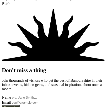
page.​​​​‌ ‍ ​‍​‍‌‍ ‌ ​‍‌‍‍‌‌‍‌ ‌‍‍‌‌‍ ‍​‍​‍​ ‍‍​‍​‍‌ ​ ‌‍​‌‌‍ ‍‌‍‍‌‌ ‌​‌ ‍‌​‍ ‍‌‍‍‌‌‍ ​‍​‍​‍ ​​‍​‍‌‍‍​‌ ​‍‌‍‌‌‌‍‌‍​‍​‍​ ‍‍​‍​‍‌‍‍​‌ ‌​‌ ‌​‌ ​​​ ‍‍​‍ ​‍ ‌‍ ​‌‍ ‌‍​ ‌‍​‌‌‍ ​‌‍‍​‌‍ ‌ ​ ‌ ‌​​ ‍‍​ ​ ​ ​ ​ ​ ​ ​ ​‍ ‌‍‍‌‌‍ ‍‌ ‌​‌‍‌‌‌‍ ‍‌ ‌​​‍ ‌‍‌‌‌‍‌​‌‍‍‌‌ ‌​​‍ ‌‍ ‌‌‍ ‌‍‌​‌‍‌‌​ ‌‌ ​​‌ ​‍‌‍‌‌‌ ​ ‌‍‌‌‌‍ ‍‌ ‌​‌‍​‌‌ ‌​‌‍‍‌‌‍ ‌‍ ‍​ ‍ ‌‍‍‌‌‍‌​​ ‌​ ​‌‌‍‌​​ ​‌​ ​​‌‍​ ‌‍‌​​ ‍​​ ‌‍​‍ ‌‌‍​‌​ ‌‍​ ​ ​ ​‌​‍ ‌​ ‌​‌‍‌‍‌‍​‍​ ​‌​‍ ‌‌‍​‌​ ‌​‌‍‌‌‌‍‌​​‍ ‌​ ​‌​ ‌ ‌‍​‌​ ​‍‌‍​‌​ ​​​ ‌ ‌‍‌‍‌‍​‌​ ‌​​ ​​‌‍​‍​ ‍ ‌ ‌​‌ ‍‌‌ ​​‌‍‌‌​ ‌‌‍ ​‌‍‌‌‌‍‌ ‌‍​‌‌‍ ​‌‌​​‌‍​‌‌‍‌ ‌‍‌‌​ ‍ ‌ ​​‌‍​‌‌ ‌​‌‍‍​​ ‌‌‍​ ‌‍ ‌‍ ‍‌ ‌​‌‍‌‌‌‍ ‍‌ ‌​​‍‌‌​ ‌‌‌​​‍‌‌ ‌‍‍ ‌‍‌‌‌ ‍‌​‍‌‌​ ​ ‌​‌​​‍‌‌​ ​ ‌​‌​​‍‌‌​ ​‍​ ​‍​ ​‍‌‍‌​​ ‍​​ ​‍​ ​‍‌‍​ ​ ‌‍​ ‌ ‌‍‌‌‌‍‌‌​ ‍​​ ‌ ​‍‌‌​ ​‍​ ​‍​‍‌‌​ ‌‌‌​‌​​‍ ‍‌‍​ ‌‍‍​‌‍‍‌‌‍ ​‌‍‌​‌ ​‍‌‍‌‌‌‍ ‍​‍‌‌​ ‌‌‌​​‍‌‌ ‌‍‍ ‌‍‌‌‌ ‍‌​‍‌‌​ ​ ‌​‌​​‍‌‌​ ​ ‌​‌​​‍‌‌​ ​‍​ ​‍​ ​ ​ ‌‌‌‍‌‌‌‍‌‌​ ‌​​ ‌ ‌‍‌‌‌‍‌‍​ ‌​‌‍​‍‌‍​ ​ ​‌​‍‌‌​ ​‍​ ​‍​‍‌‌​ ‌‌‌​‌​​‍ ‍‌ ‌​‌‍‌‌‌ ‍​‌ ‌​​ ‌‍​‍‌‍​‌‌ ​ ‌‍‌‌‌‌‌‌‌ ​‍‌‍ ​​ ‌‌‍‍​‌ ‌​‌ ‌​‌ ​​​‍‌‌​ ​ ‌​​‌​‍‌‌​ ​‍‌​‌‍​‍‌‌​ ​‍‌​‌‍‌‍ ​‌‍ ‌‍​ ‌‍​‌‌‍ ​‌‍‍​‌‍ ‌ ​ ‌ ‌​​‍‌‌​ ​ ‌​​‌​ ​ ​ ​ ​ ​ ​ ​ ​‍‌‍‌‍‍‌‌‍‌​​ ‌​ ​‌‌‍‌​​ ​‌​ ​​‌‍​ ‌‍‌​​ ‍​​ ‌‍​‍ ‌‌‍​‌​ ‌‍​ ​ ​ ​‌​‍ ‌​ ‌​‌‍‌‍‌‍​‍​ ​‌​‍ ‌‌‍​‌​ ‌​‌‍‌‌‌‍‌​​‍ ‌​ ​‌​ ‌ ‌‍​‌​ ​‍‌‍​‌​ ​​​ ‌ ‌‍‌‍‌‍​‌​ ‌​​ ​​‌‍​‍​‍‌‍‌ ‌​‌ ‍‌‌ ​​‌‍‌‌​ ‌‌‍ ​‌‍‌‌‌‍‌ ‌‍​‌‌‍ ​‌‌​​‌‍​‌‌‍‌ ‌‍‌‌​‍‌‍‌ ​​‌‍​‌‌ ‌​‌‍‍​​ ‌‌‍​ ‌‍ ‌‍ ‍‌ ‌​‌‍‌‌‌‍ ‍‌ ‌​​‍‌‌​ ‌‌‌​​‍‌‌ ‌‍‍ ‌‍‌‌‌ ‍‌​‍‌‌​ ​ ‌​‌​​‍‌‌​ ​ ‌​‌​​‍‌‌​ ​‍​ ​‍​ ​‍‌‍‌​​ ‍​​ ​‍​ ​‍‌‍​ ​ ‌‍​ ‌ ‌‍‌‌‌‍‌‌​ ‍​​ ‌ ​‍‌‌​ ​‍​ ​‍​‍‌‌​ ‌‌‌​‌​​‍ ‍‌‍​ ‌‍‍​‌‍‍‌‌‍ ​‌‍‌​‌ ​‍‌‍‌‌‌‍ ‍​‍‌‌​ ‌‌‌​​‍‌‌ ‌‍‍ ‌‍‌‌‌ ‍‌​‍‌‌​ ​ ‌​‌​​‍‌‌​ ​ ‌​‌​​‍‌‌​ ​‍​ ​‍​ ​ ​ ‌‌‌‍‌‌‌‍‌‌​ ‌​​ ‌ ‌‍‌‌‌‍‌‍​ ‌​‌‍​‍‌‍​ ​ ​‌​‍‌‌​ ​‍​ ​‍​‍‌‌​ ‌‌‌​‌​​‍ ‍‌ ‌​‌‍‌‌‌ ‍​‌ ‌​​‍‌‍‌ ​​‌‍‌‌‌ ​‍‌ ​ ‌ ​​‌‍‌‌‌‍​ ‌ ‌​‌‍‍‌‌ ‌‍‌‍‌‌​ ‌‌ ​​‌ ‌‌‌‍​‍‌‍ ​‌‍‍‌‌ ​ ‌‍‍​‌‍‌‌‌‍‌​​‍​‍‌ ‌
Don't miss a thing
Join thousands of visitors who get the best of Banburyshire in their
inbox: events, hidden gems, and seasonal inspiration, about once a
month.
Name
Email