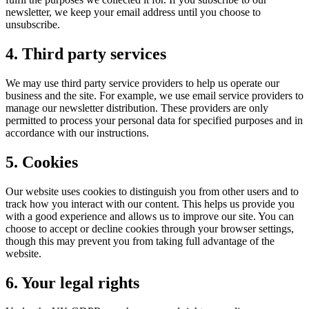
newsletter, we keep your email address until you choose to
unsubscribe.​​​​‌ ‍ ​‍​‍‌‍ ‌ ​‍‌‍‍‌‌‍‌ ‌‍‍‌‌‍ ‍​‍​‍​ ‍‍​‍​‍‌ ​ ‌‍​‌‌‍ ‍‌‍‍‌‌ ‌​‌ ‍‌​‍ ‍‌‍‍‌‌‍ ​‍​‍​‍ ​​‍​‍‌‍‍​‌ ​‍‌‍‌‌‌‍‌‍​‍​‍​ ‍‍​‍​‍‌‍‍​‌ ‌​‌ ‌​‌ ​​​ ‍‍​‍ ​‍ ‌‍ ​‌‍ ‌‍​ ‌‍​‌‌‍ ​‌‍‍​‌‍ ‌ ​ ‌ ‌​​ ‍‍​ ​ ​ ​ ​ ​ ​ ​ ​‍ ‌‍‍‌‌‍ ‍‌ ‌​‌‍‌‌‌‍ ‍‌ ‌​​‍ ‌‍‌‌‌‍‌​‌‍‍‌‌ ‌​​‍ ‌‍ ‌‌‍ ‌‍‌​‌‍‌‌​ ‌‌ ​​‌ ​‍‌‍‌‌‌ ​ ‌‍‌‌‌‍ ‍‌ ‌​‌‍​‌‌ ‌​‌‍‍‌‌‍ ‌‍ ‍​ ‍ ‌‍‍‌‌‍‌​​ ‌​ ​‌‌‍‌​​ ​‌​ ​​‌‍​ ‌‍‌​​ ‍​​ ‌‍​‍ ‌‌‍​‌​ ‌‍​ ​ ​ ​‌​‍ ‌​ ‌​‌‍‌‍‌‍​‍​ ​‌​‍ ‌‌‍​‌​ ‌​‌‍‌‌‌‍‌​​‍ ‌​ ​‌​ ‌ ‌‍​‌​ ​‍‌‍​‌​ ​​​ ‌ ‌‍‌‍‌‍​‌​ ‌​​ ​​‌‍​‍​ ‍ ‌ ‌​‌ ‍‌‌ ​​‌‍‌‌​ ‌‌‍ ​‌‍‌‌‌‍‌ ‌‍​‌‌‍ ​‌‌​​‌‍​‌‌‍‌ ‌‍‌‌​ ‍ ‌ ​​‌‍​‌‌ ‌​‌‍‍​​ ‌‌‍​ ‌‍ ‌‍ ‍‌ ‌​‌‍‌‌‌‍ ‍‌ ‌​​‍‌‌​ ‌‌‌​​‍‌‌ ‌‍‍ ‌‍‌‌‌ ‍‌​‍‌‌​ ​ ‌​‌​​‍‌‌​ ​ ‌​‌​​‍‌‌​ ​‍​ ​‍​ ‌​‌‍‌​​ ‌‌​ ​‍​ ‌‍​ ​ ​ ‍‌​ ‌‌‌‍​‍‌‍​‌​ ‍​​ ‌‌​‍‌‌​ ​‍​ ​‍​‍‌‌​ ‌‌‌​‌​​‍ ‍‌‍​ ‌‍‍​‌‍‍‌‌‍ ​‌‍‌​‌ ​‍‌‍‌‌‌‍ ‍​‍‌‌​ ‌‌‌​​‍‌‌ ‌‍‍ ‌‍‌‌‌ ‍‌​‍‌‌​ ​ ‌​‌​​‍‌‌​ ​ ‌​‌​​‍‌‌​ ​‍​ ​‍​ ​‍​ ‌‍‌‍‌‍​ ‌ ​ ​‍​ ​‌​ ‍‌​ ​‌​ ‌‍​ ‌‌‌‍‌‍‌‍​‍​‍‌‌​ ​‍​ ​‍​‍‌‌​ ‌‌‌​‌​​‍ ‍‌ ‌​‌‍‌‌‌ ‍​‌ ‌​​ ‌‍​‍‌‍​‌‌ ​ ‌‍‌‌‌‌‌‌‌ ​‍‌‍ ​​ ‌‌‍‍​‌ ‌​‌ ‌​‌ ​​​‍‌‌​ ​ ‌​​‌​‍‌‌​ ​‍‌​‌‍​‍‌‌​ ​‍‌​‌‍‌‍ ​‌‍ ‌‍​ ‌‍​‌‌‍ ​‌‍‍​‌‍ ‌ ​ ‌ ‌​​‍‌‌​ ​ ‌​​‌​ ​ ​ ​ ​ ​ ​ ​ ​‍‌‍‌‍‍‌‌‍‌​​ ‌​ ​‌‌‍‌​​ ​‌​ ​​‌‍​ ‌‍‌​​ ‍​​ ‌‍​‍ ‌‌‍​‌​ ‌‍​ ​ ​ ​‌​‍ ‌​ ‌​‌‍‌‍‌‍​‍​ ​‌​‍ ‌‌‍​‌​ ‌​‌‍‌‌‌‍‌​​‍ ‌​ ​‌​ ‌ ‌‍​‌​ ​‍‌‍​‌​ ​​​ ‌ ‌‍‌‍‌‍​‌​ ‌​​ ​​‌‍​‍​‍‌‍‌ ‌​‌ ‍‌‌ ​​‌‍‌‌​ ‌‌‍ ​‌‍‌‌‌‍‌ ‌‍​‌‌‍ ​‌‌​​‌‍​‌‌‍‌ ‌‍‌‌​‍‌‍‌ ​​‌‍​‌‌ ‌​‌‍‍​​ ‌‌‍​ ‌‍ ‌‍ ‍‌ ‌​‌‍‌‌‌‍ ‍‌ ‌​​‍‌‌​ ‌‌‌​​‍‌‌ ‌‍‍ ‌‍‌‌‌ ‍‌​‍‌‌​ ​ ‌​‌​​‍‌‌​ ​ ‌​‌​​‍‌‌​ ​‍​ ​‍​ ‌​‌‍‌​​ ‌‌​ ​‍​ ‌‍​ ​ ​ ‍‌​ ‌‌‌‍​‍‌‍​‌​ ‍​​ ‌‌​‍‌‌​ ​‍​ ​‍​‍‌‌​ ‌‌‌​‌​​‍ ‍‌‍​ ‌‍‍​‌‍‍‌‌‍ ​‌‍‌​‌ ​‍‌‍‌‌‌‍ ‍​‍‌‌​ ‌‌‌​​‍‌‌ ‌‍‍ ‌‍‌‌‌ ‍‌​‍‌‌​ ​ ‌​‌​​‍‌‌​ ​ ‌​‌​​‍‌‌​ ​‍​ ​‍​ ​‍​ ‌‍‌‍‌‍​ ‌ ​ ​‍​ ​‌​ ‍‌​ ​‌​ ‌‍​ ‌‌‌‍‌‍‌‍​‍​‍‌‌​ ​‍​ ​‍​‍‌‌​ ‌‌‌​‌​​‍ ‍‌ ‌​‌‍‌‌‌ ‍​‌ ‌​​‍‌‍‌ ​​‌‍‌‌‌ ​‍‌ ​ ‌ ​​‌‍‌‌‌‍​ ‌ ‌​‌‍‍‌‌ ‌‍‌‍‌‌​ ‌‌ ​​‌ ‌‌‌‍​‍‌‍ ​‌‍‍‌‌ ​ ‌‍‍​‌‍‌‌‌‍‌​​‍​‍‌ ‌
4. Third party services​​​​‌ ‍ ​‍​‍‌‍ ‌ ​‍‌‍‍‌‌‍‌ ‌‍‍‌‌‍ ‍​‍​‍​ ‍‍​‍​‍‌ ​ ‌‍​‌‌‍ ‍‌‍‍‌‌ ‌​‌ ‍‌​‍ ‍‌‍‍‌‌‍ ​‍​‍​‍ ​​‍​‍‌‍‍​‌ ​‍‌‍‌‌‌‍‌‍​‍​‍​ ‍‍​‍​‍‌‍‍​‌ ‌​‌ ‌​‌ ​​​ ‍‍​‍ ​‍ ‌‍ ​‌‍ ‌‍​ ‌‍​‌‌‍ ​‌‍‍​‌‍ ‌ ​ ‌ ‌​​ ‍‍​ ​ ​ ​ ​ ​ ​ ​ ​‍ ‌‍‍‌‌‍ ‍‌ ‌​‌‍‌‌‌‍ ‍‌ ‌​​‍ ‌‍‌‌‌‍‌​‌‍‍‌‌ ‌​​‍ ‌‍ ‌‌‍ ‌‍‌​‌‍‌‌​ ‌‌ ​​‌ ​‍‌‍‌‌‌ ​ ‌‍‌‌‌‍ ‍‌ ‌​‌‍​‌‌ ‌​‌‍‍‌‌‍ ‌‍ ‍​ ‍ ‌‍‍‌‌‍‌​​ ‌​ ​‌‌‍‌​​ ​‌​ ​​‌‍​ ‌‍‌​​ ‍​​ ‌‍​‍ ‌‌‍​‌​ ‌‍​ ​ ​ ​‌​‍ ‌​ ‌​‌‍‌‍‌‍​‍​ ​‌​‍ ‌‌‍​‌​ ‌​‌‍‌‌‌‍‌​​‍ ‌​ ​‌​ ‌ ‌‍​‌​ ​‍‌‍​‌​ ​​​ ‌ ‌‍‌‍‌‍​‌​ ‌​​ ​​‌‍​‍​ ‍ ‌ ‌​‌ ‍‌‌ ​​‌‍‌‌​ ‌‌‍ ​‌‍‌‌‌‍‌ ‌‍​‌‌‍ ​‌‌​​‌‍​‌‌‍‌ ‌‍‌‌​ ‍ ‌ ​​‌‍​‌‌ ‌​‌‍‍​​ ‌‌‍​ ‌‍ ‌‍ ‍‌ ‌​‌‍‌‌‌‍ ‍‌ ‌​​‍‌‌​ ‌‌‌​​‍‌‌ ‌‍‍ ‌‍‌‌‌ ‍‌​‍‌‌​ ​ ‌​‌​​‍‌‌​ ​ ‌​‌​​‍‌‌​ ​‍​ ​‍​ ‌ ‌‍​‌​ ‍​​ ‍‌‌‍‌​​ ‌‍‌‍‌​​ ‍​‌‍‌‍‌‍‌‌‌‍‌​​ ‌‍​‍‌‌​ ​‍​ ​‍​‍‌‌​ ‌‌‌​‌​​‍ ‍‌‍​ ‌‍‍​‌‍‍‌‌‍ ​‌‍‌​‌ ​‍‌‍‌‌‌‍ ‍​‍‌‌​ ‌‌‌​​‍‌‌ ‌‍‍ ‌‍‌‌‌ ‍‌​‍‌‌​ ​ ‌​‌​​‍‌‌​ ​ ‌​‌​​‍‌‌​ ​‍​ ​‍​ ​‌‌‍‌‍​ ‍​​ ​‍‌‍‌​​ ​‍​ ​‌​ ‍​​ ‌‍‌‍‌​​ ‌‍​ ‍‌​‍‌‌​ ​‍​ ​‍​‍‌‌​ ‌‌‌​‌​​‍ ‍‌ ‌​‌‍‌‌‌ ‍​‌ ‌​​ ‌‍​‍‌‍​‌‌ ​ ‌‍‌‌‌‌‌‌‌ ​‍‌‍ ​​ ‌‌‍‍​‌ ‌​‌ ‌​‌ ​​​‍‌‌​ ​ ‌​​‌​‍‌‌​ ​‍‌​‌‍​‍‌‌​ ​‍‌​‌‍‌‍ ​‌‍ ‌‍​ ‌‍​‌‌‍ ​‌‍‍​‌‍ ‌ ​ ‌ ‌​​‍‌‌​ ​ ‌​​‌​ ​ ​ ​ ​ ​ ​ ​ ​‍‌‍‌‍‍‌‌‍‌​​ ‌​ ​‌‌‍‌​​ ​‌​ ​​‌‍​ ‌‍‌​​ ‍​​ ‌‍​‍ ‌‌‍​‌​ ‌‍​ ​ ​ ​‌​‍ ‌​ ‌​‌‍‌‍‌‍​‍​ ​‌​‍ ‌‌‍​‌​ ‌​‌‍‌‌‌‍‌​​‍ ‌​ ​‌​ ‌ ‌‍​‌​ ​‍‌‍​‌​ ​​​ ‌ ‌‍‌‍‌‍​‌​ ‌​​ ​​‌‍​‍​‍‌‍‌ ‌​‌ ‍‌‌ ​​‌‍‌‌​ ‌‌‍ ​‌‍‌‌‌‍‌ ‌‍​‌‌‍ ​‌‌​​‌‍​‌‌‍‌ ‌‍‌‌​‍‌‍‌ ​​‌‍​‌‌ ‌​‌‍‍​​ ‌‌‍​ ‌‍ ‌‍ ‍‌ ‌​‌‍‌‌‌‍ ‍‌ ‌​​‍‌‌​ ‌‌‌​​‍‌‌ ‌‍‍ ‌‍‌‌‌ ‍‌​‍‌‌​ ​ ‌​‌​​‍‌‌​ ​ ‌​‌​​‍‌‌​ ​‍​ ​‍​ ‌ ‌‍​‌​ ‍​​ ‍‌‌‍‌​​ ‌‍‌‍‌​​ ‍​‌‍‌‍‌‍‌‌‌‍‌​​ ‌‍​‍‌‌​ ​‍​ ​‍​‍‌‌​ ‌‌‌​‌​​‍ ‍‌‍​ ‌‍‍​‌‍‍‌‌‍ ​‌‍‌​‌ ​‍‌‍‌‌‌‍ ‍​‍‌‌​ ‌‌‌​​‍‌‌ ‌‍‍ ‌‍‌‌‌ ‍‌​‍‌‌​ ​ ‌​‌​​‍‌‌​ ​ ‌​‌​​‍‌‌​ ​‍​ ​‍​ ​‌‌‍‌‍​ ‍​​ ​‍‌‍‌​​ ​‍​ ​‌​ ‍​​ ‌‍‌‍‌​​ ‌‍​ ‍‌​‍‌‌​ ​‍​ ​‍​‍‌‌​ ‌‌‌​‌​​‍ ‍‌ ‌​‌‍‌‌‌ ‍​‌ ‌​​‍‌‍‌ ​​‌‍‌‌‌ ​‍‌ ​ ‌ ​​‌‍‌‌‌‍​ ‌ ‌​‌‍‍‌‌ ‌‍‌‍‌‌​ ‌‌ ​​‌ ‌‌‌‍​‍‌‍ ​‌‍‍‌‌ ​ ‌‍‍​‌‍‌‌‌‍‌​​‍​‍‌ ‌
We may use third party service providers to help us operate our
business and the site. For example, we use email service providers to
manage our newsletter distribution. These providers are only
permitted to process your personal data for specified purposes and in
accordance with our instructions.​​​​‌ ‍ ​‍​‍‌‍ ‌ ​‍‌‍‍‌‌‍‌ ‌‍‍‌‌‍ ‍​‍​‍​ ‍‍​‍​‍‌ ​ ‌‍​‌‌‍ ‍‌‍‍‌‌ ‌​‌ ‍‌​‍ ‍‌‍‍‌‌‍ ​‍​‍​‍ ​​‍​‍‌‍‍​‌ ​‍‌‍‌‌‌‍‌‍​‍​‍​ ‍‍​‍​‍‌‍‍​‌ ‌​‌ ‌​‌ ​​​ ‍‍​‍ ​‍ ‌‍ ​‌‍ ‌‍​ ‌‍​‌‌‍ ​‌‍‍​‌‍ ‌ ​ ‌ ‌​​ ‍‍​ ​ ​ ​ ​ ​ ​ ​ ​‍ ‌‍‍‌‌‍ ‍‌ ‌​‌‍‌‌‌‍ ‍‌ ‌​​‍ ‌‍‌‌‌‍‌​‌‍‍‌‌ ‌​​‍ ‌‍ ‌‌‍ ‌‍‌​‌‍‌‌​ ‌‌ ​​‌ ​‍‌‍‌‌‌ ​ ‌‍‌‌‌‍ ‍‌ ‌​‌‍​‌‌ ‌​‌‍‍‌‌‍ ‌‍ ‍​ ‍ ‌‍‍‌‌‍‌​​ ‌​ ​‌‌‍‌​​ ​‌​ ​​‌‍​ ‌‍‌​​ ‍​​ ‌‍​‍ ‌‌‍​‌​ ‌‍​ ​ ​ ​‌​‍ ‌​ ‌​‌‍‌‍‌‍​‍​ ​‌​‍ ‌‌‍​‌​ ‌​‌‍‌‌‌‍‌​​‍ ‌​ ​‌​ ‌ ‌‍​‌​ ​‍‌‍​‌​ ​​​ ‌ ‌‍‌‍‌‍​‌​ ‌​​ ​​‌‍​‍​ ‍ ‌ ‌​‌ ‍‌‌ ​​‌‍‌‌​ ‌‌‍ ​‌‍‌‌‌‍‌ ‌‍​‌‌‍ ​‌‌​​‌‍​‌‌‍‌ ‌‍‌‌​ ‍ ‌ ​​‌‍​‌‌ ‌​‌‍‍​​ ‌‌‍​ ‌‍ ‌‍ ‍‌ ‌​‌‍‌‌‌‍ ‍‌ ‌​​‍‌‌​ ‌‌‌​​‍‌‌ ‌‍‍ ‌‍‌‌‌ ‍‌​‍‌‌​ ​ ‌​‌​​‍‌‌​ ​ ‌​‌​​‍‌‌​ ​‍​ ​‍‌‍​‌​ ‌​​ ‌‍​ ​ ​ ‌ ​ ​​​ ​‌​ ​‍‌‍‌‌​ ‌‍​ ‌‍​ ​‌​‍‌‌​ ​‍​ ​‍​‍‌‌​ ‌‌‌​‌​​‍ ‍‌‍​ ‌‍‍​‌‍‍‌‌‍ ​‌‍‌​‌ ​‍‌‍‌‌‌‍ ‍​‍‌‌​ ‌‌‌​​‍‌‌ ‌‍‍ ‌‍‌‌‌ ‍‌​‍‌‌​ ​ ‌​‌​​‍‌‌​ ​ ‌​‌​​‍‌‌​ ​‍​ ​‍​ ‌‌‌‍​‍​ ‍​​ ​‌‌‍​ ​ ‍‌​ ​‌​ ​‌​ ​​​ ​‌‌‍​‍​ ‌ ​‍‌‌​ ​‍​ ​‍​‍‌‌​ ‌‌‌​‌​​‍ ‍‌ ‌​‌‍‌‌‌ ‍​‌ ‌​​ ‌‍​‍‌‍​‌‌ ​ ‌‍‌‌‌‌‌‌‌ ​‍‌‍ ​​ ‌‌‍‍​‌ ‌​‌ ‌​‌ ​​​‍‌‌​ ​ ‌​​‌​‍‌‌​ ​‍‌​‌‍​‍‌‌​ ​‍‌​‌‍‌‍ ​‌‍ ‌‍​ ‌‍​‌‌‍ ​‌‍‍​‌‍ ‌ ​ ‌ ‌​​‍‌‌​ ​ ‌​​‌​ ​ ​ ​ ​ ​ ​ ​ ​‍‌‍‌‍‍‌‌‍‌​​ ‌​ ​‌‌‍‌​​ ​‌​ ​​‌‍​ ‌‍‌​​ ‍​​ ‌‍​‍ ‌‌‍​‌​ ‌‍​ ​ ​ ​‌​‍ ‌​ ‌​‌‍‌‍‌‍​‍​ ​‌​‍ ‌‌‍​‌​ ‌​‌‍‌‌‌‍‌​​‍ ‌​ ​‌​ ‌ ‌‍​‌​ ​‍‌‍​‌​ ​​​ ‌ ‌‍‌‍‌‍​‌​ ‌​​ ​​‌‍​‍​‍‌‍‌ ‌​‌ ‍‌‌ ​​‌‍‌‌​ ‌‌‍ ​‌‍‌‌‌‍‌ ‌‍​‌‌‍ ​‌‌​​‌‍​‌‌‍‌ ‌‍‌‌​‍‌‍‌ ​​‌‍​‌‌ ‌​‌‍‍​​ ‌‌‍​ ‌‍ ‌‍ ‍‌ ‌​‌‍‌‌‌‍ ‍‌ ‌​​‍‌‌​ ‌‌‌​​‍‌‌ ‌‍‍ ‌‍‌‌‌ ‍‌​‍‌‌​ ​ ‌​‌​​‍‌‌​ ​ ‌​‌​​‍‌‌​ ​‍​ ​‍‌‍​‌​ ‌​​ ‌‍​ ​ ​ ‌ ​ ​​​ ​‌​ ​‍‌‍‌‌​ ‌‍​ ‌‍​ ​‌​‍‌‌​ ​‍​ ​‍​‍‌‌​ ‌‌‌​‌​​‍ ‍‌‍​ ‌‍‍​‌‍‍‌‌‍ ​‌‍‌​‌ ​‍‌‍‌‌‌‍ ‍​‍‌‌​ ‌‌‌​​‍‌‌ ‌‍‍ ‌‍‌‌‌ ‍‌​‍‌‌​ ​ ‌​‌​​‍‌‌​ ​ ‌​‌​​‍‌‌​ ​‍​ ​‍​ ‌‌‌‍​‍​ ‍​​ ​‌‌‍​ ​ ‍‌​ ​‌​ ​‌​ ​​​ ​‌‌‍​‍​ ‌ ​‍‌‌​ ​‍​ ​‍​‍‌‌​ ‌‌‌​‌​​‍ ‍‌ ‌​‌‍‌‌‌ ‍​‌ ‌​​‍‌‍‌ ​​‌‍‌‌‌ ​‍‌ ​ ‌ ​​‌‍‌‌‌‍​ ‌ ‌​‌‍‍‌‌ ‌‍‌‍‌‌​ ‌‌ ​​‌ ‌‌‌‍​‍‌‍ ​‌‍‍‌‌ ​ ‌‍‍​‌‍‌‌‌‍‌​​‍​‍‌ ‌
5. Cookies​​​​‌ ‍ ​‍​‍‌‍ ‌ ​‍‌‍‍‌‌‍‌ ‌‍‍‌‌‍ ‍​‍​‍​ ‍‍​‍​‍‌ ​ ‌‍​‌‌‍ ‍‌‍‍‌‌ ‌​‌ ‍‌​‍ ‍‌‍‍‌‌‍ ​‍​‍​‍ ​​‍​‍‌‍‍​‌ ​‍‌‍‌‌‌‍‌‍​‍​‍​ ‍‍​‍​‍‌‍‍​‌ ‌​‌ ‌​‌ ​​​ ‍‍​‍ ​‍ ‌‍ ​‌‍ ‌‍​ ‌‍​‌‌‍ ​‌‍‍​‌‍ ‌ ​ ‌ ‌​​ ‍‍​ ​ ​ ​ ​ ​ ​ ​ ​‍ ‌‍‍‌‌‍ ‍‌ ‌​‌‍‌‌‌‍ ‍‌ ‌​​‍ ‌‍‌‌‌‍‌​‌‍‍‌‌ ‌​​‍ ‌‍ ‌‌‍ ‌‍‌​‌‍‌‌​ ‌‌ ​​‌ ​‍‌‍‌‌‌ ​ ‌‍‌‌‌‍ ‍‌ ‌​‌‍​‌‌ ‌​‌‍‍‌‌‍ ‌‍ ‍​ ‍ ‌‍‍‌‌‍‌​​ ‌​ ​‌‌‍‌​​ ​‌​ ​​‌‍​ ‌‍‌​​ ‍​​ ‌‍​‍ ‌‌‍​‌​ ‌‍​ ​ ​ ​‌​‍ ‌​ ‌​‌‍‌‍‌‍​‍​ ​‌​‍ ‌‌‍​‌​ ‌​‌‍‌‌‌‍‌​​‍ ‌​ ​‌​ ‌ ‌‍​‌​ ​‍‌‍​‌​ ​​​ ‌ ‌‍‌‍‌‍​‌​ ‌​​ ​​‌‍​‍​ ‍ ‌ ‌​‌ ‍‌‌ ​​‌‍‌‌​ ‌‌‍ ​‌‍‌‌‌‍‌ ‌‍​‌‌‍ ​‌‌​​‌‍​‌‌‍‌ ‌‍‌‌​ ‍ ‌ ​​‌‍​‌‌ ‌​‌‍‍​​ ‌‌‍​ ‌‍ ‌‍ ‍‌ ‌​‌‍‌‌‌‍ ‍‌ ‌​​‍‌‌​ ‌‌‌​​‍‌‌ ‌‍‍ ‌‍‌‌‌ ‍‌​‍‌‌​ ​ ‌​‌​​‍‌‌​ ​ ‌​‌​​‍‌‌​ ​‍​ ​‍​ ​‌‌‍​‍‌‍‌​‌‍​‍​ ‌​​ ‍‌​ ‌ ​ ‍‌​ ‌​​ ‌​‌‍‌​​ ‌‍​‍‌‌​ ​‍​ ​‍​‍‌‌​ ‌‌‌​‌​​‍ ‍‌‍​ ‌‍‍​‌‍‍‌‌‍ ​‌‍‌​‌ ​‍‌‍‌‌‌‍ ‍​‍‌‌​ ‌‌‌​​‍‌‌ ‌‍‍ ‌‍‌‌‌ ‍‌​‍‌‌​ ​ ‌​‌​​‍‌‌​ ​ ‌​‌​​‍‌‌​ ​‍​ ​‍​ ‌‍‌‍‌‍​ ‌‍‌‍‌​​ ‍​​ ‍‌​ ‌‌​ ‍​‌‍​ ‌‍‌‌‌‍‌‌​ ‍‌​‍‌‌​ ​‍​ ​‍​‍‌‌​ ‌‌‌​‌​​‍ ‍‌ ‌​‌‍‌‌‌ ‍​‌ ‌​​ ‌‍​‍‌‍​‌‌ ​ ‌‍‌‌‌‌‌‌‌ ​‍‌‍ ​​ ‌‌‍‍​‌ ‌​‌ ‌​‌ ​​​‍‌‌​ ​ ‌​​‌​‍‌‌​ ​‍‌​‌‍​‍‌‌​ ​‍‌​‌‍‌‍ ​‌‍ ‌‍​ ‌‍​‌‌‍ ​‌‍‍​‌‍ ‌ ​ ‌ ‌​​‍‌‌​ ​ ‌​​‌​ ​ ​ ​ ​ ​ ​ ​ ​‍‌‍‌‍‍‌‌‍‌​​ ‌​ ​‌‌‍‌​​ ​‌​ ​​‌‍​ ‌‍‌​​ ‍​​ ‌‍​‍ ‌‌‍​‌​ ‌‍​ ​ ​ ​‌​‍ ‌​ ‌​‌‍‌‍‌‍​‍​ ​‌​‍ ‌‌‍​‌​ ‌​‌‍‌‌‌‍‌​​‍ ‌​ ​‌​ ‌ ‌‍​‌​ ​‍‌‍​‌​ ​​​ ‌ ‌‍‌‍‌‍​‌​ ‌​​ ​​‌‍​‍​‍‌‍‌ ‌​‌ ‍‌‌ ​​‌‍‌‌​ ‌‌‍ ​‌‍‌‌‌‍‌ ‌‍​‌‌‍ ​‌‌​​‌‍​‌‌‍‌ ‌‍‌‌​‍‌‍‌ ​​‌‍​‌‌ ‌​‌‍‍​​ ‌‌‍​ ‌‍ ‌‍ ‍‌ ‌​‌‍‌‌‌‍ ‍‌ ‌​​‍‌‌​ ‌‌‌​​‍‌‌ ‌‍‍ ‌‍‌‌‌ ‍‌​‍‌‌​ ​ ‌​‌​​‍‌‌​ ​ ‌​‌​​‍‌‌​ ​‍​ ​‍​ ​‌‌‍​‍‌‍‌​‌‍​‍​ ‌​​ ‍‌​ ‌ ​ ‍‌​ ‌​​ ‌​‌‍‌​​ ‌‍​‍‌‌​ ​‍​ ​‍​‍‌‌​ ‌‌‌​‌​​‍ ‍‌‍​ ‌‍‍​‌‍‍‌‌‍ ​‌‍‌​‌ ​‍‌‍‌‌‌‍ ‍​‍‌‌​ ‌‌‌​​‍‌‌ ‌‍‍ ‌‍‌‌‌ ‍‌​‍‌‌​ ​ ‌​‌​​‍‌‌​ ​ ‌​‌​​‍‌‌​ ​‍​ ​‍​ ‌‍‌‍‌‍​ ‌‍‌‍‌​​ ‍​​ ‍‌​ ‌‌​ ‍​‌‍​ ‌‍‌‌‌‍‌‌​ ‍‌​‍‌‌​ ​‍​ ​‍​‍‌‌​ ‌‌‌​‌​​‍ ‍‌ ‌​‌‍‌‌‌ ‍​‌ ‌​​‍‌‍‌ ​​‌‍‌‌‌ ​‍‌ ​ ‌ ​​‌‍‌‌‌‍​ ‌ ‌​‌‍‍‌‌ ‌‍‌‍‌‌​ ‌‌ ​​‌ ‌‌‌‍​‍‌‍ ​‌‍‍‌‌ ​ ‌‍‍​‌‍‌‌‌‍‌​​‍​‍‌ ‌
Our website uses cookies to distinguish you from other users and to
track how you interact with our content. This helps us provide you
with a good experience and allows us to improve our site. You can
choose to accept or decline cookies through your browser settings,
though this may prevent you from taking full advantage of the
website.​​​​‌ ‍ ​‍​‍‌‍ ‌ ​‍‌‍‍‌‌‍‌ ‌‍‍‌‌‍ ‍​‍​‍​ ‍‍​‍​‍‌ ​ ‌‍​‌‌‍ ‍‌‍‍‌‌ ‌​‌ ‍‌​‍ ‍‌‍‍‌‌‍ ​‍​‍​‍ ​​‍​‍‌‍‍​‌ ​‍‌‍‌‌‌‍‌‍​‍​‍​ ‍‍​‍​‍‌‍‍​‌ ‌​‌ ‌​‌ ​​​ ‍‍​‍ ​‍ ‌‍ ​‌‍ ‌‍​ ‌‍​‌‌‍ ​‌‍‍​‌‍ ‌ ​ ‌ ‌​​ ‍‍​ ​ ​ ​ ​ ​ ​ ​ ​‍ ‌‍‍‌‌‍ ‍‌ ‌​‌‍‌‌‌‍ ‍‌ ‌​​‍ ‌‍‌‌‌‍‌​‌‍‍‌‌ ‌​​‍ ‌‍ ‌‌‍ ‌‍‌​‌‍‌‌​ ‌‌ ​​‌ ​‍‌‍‌‌‌ ​ ‌‍‌‌‌‍ ‍‌ ‌​‌‍​‌‌ ‌​‌‍‍‌‌‍ ‌‍ ‍​ ‍ ‌‍‍‌‌‍‌​​ ‌​ ​‌‌‍‌​​ ​‌​ ​​‌‍​ ‌‍‌​​ ‍​​ ‌‍​‍ ‌‌‍​‌​ ‌‍​ ​ ​ ​‌​‍ ‌​ ‌​‌‍‌‍‌‍​‍​ ​‌​‍ ‌‌‍​‌​ ‌​‌‍‌‌‌‍‌​​‍ ‌​ ​‌​ ‌ ‌‍​‌​ ​‍‌‍​‌​ ​​​ ‌ ‌‍‌‍‌‍​‌​ ‌​​ ​​‌‍​‍​ ‍ ‌ ‌​‌ ‍‌‌ ​​‌‍‌‌​ ‌‌‍ ​‌‍‌‌‌‍‌ ‌‍​‌‌‍ ​‌‌​​‌‍​‌‌‍‌ ‌‍‌‌​ ‍ ‌ ​​‌‍​‌‌ ‌​‌‍‍​​ ‌‌‍​ ‌‍ ‌‍ ‍‌ ‌​‌‍‌‌‌‍ ‍‌ ‌​​‍‌‌​ ‌‌‌​​‍‌‌ ‌‍‍ ‌‍‌‌‌ ‍‌​‍‌‌​ ​ ‌​‌​​‍‌‌​ ​ ‌​‌​​‍‌‌​ ​‍​ ​‍‌‍‌‌​ ‌​​ ‌​​ ​‌‌‍​ ​ ​‍‌‍‌​​ ‌‍​ ‌ ​ ​ ‌‍​‍​ ‌‍​‍‌‌​ ​‍​ ​‍​‍‌‌​ ‌‌‌​‌​​‍ ‍‌‍​ ‌‍‍​‌‍‍‌‌‍ ​‌‍‌​‌ ​‍‌‍‌‌‌‍ ‍​‍‌‌​ ‌‌‌​​‍‌‌ ‌‍‍ ‌‍‌‌‌ ‍‌​‍‌‌​ ​ ‌​‌​​‍‌‌​ ​ ‌​‌​​‍‌‌​ ​‍​ ​‍​ ​​‌‍​‍​ ​​‌‍​ ‌‍‌‍​ ‍​​ ‍‌​ ​‍‌‍​ ​ ‌‍​ ‌‍​ ​ ​‍‌‌​ ​‍​ ​‍​‍‌‌​ ‌‌‌​‌​​‍ ‍‌ ‌​‌‍‌‌‌ ‍​‌ ‌​​ ‌‍​‍‌‍​‌‌ ​ ‌‍‌‌‌‌‌‌‌ ​‍‌‍ ​​ ‌‌‍‍​‌ ‌​‌ ‌​‌ ​​​‍‌‌​ ​ ‌​​‌​‍‌‌​ ​‍‌​‌‍​‍‌‌​ ​‍‌​‌‍‌‍ ​‌‍ ‌‍​ ‌‍​‌‌‍ ​‌‍‍​‌‍ ‌ ​ ‌ ‌​​‍‌‌​ ​ ‌​​‌​ ​ ​ ​ ​ ​ ​ ​ ​‍‌‍‌‍‍‌‌‍‌​​ ‌​ ​‌‌‍‌​​ ​‌​ ​​‌‍​ ‌‍‌​​ ‍​​ ‌‍​‍ ‌‌‍​‌​ ‌‍​ ​ ​ ​‌​‍ ‌​ ‌​‌‍‌‍‌‍​‍​ ​‌​‍ ‌‌‍​‌​ ‌​‌‍‌‌‌‍‌​​‍ ‌​ ​‌​ ‌ ‌‍​‌​ ​‍‌‍​‌​ ​​​ ‌ ‌‍‌‍‌‍​‌​ ‌​​ ​​‌‍​‍​‍‌‍‌ ‌​‌ ‍‌‌ ​​‌‍‌‌​ ‌‌‍ ​‌‍‌‌‌‍‌ ‌‍​‌‌‍ ​‌‌​​‌‍​‌‌‍‌ ‌‍‌‌​‍‌‍‌ ​​‌‍​‌‌ ‌​‌‍‍​​ ‌‌‍​ ‌‍ ‌‍ ‍‌ ‌​‌‍‌‌‌‍ ‍‌ ‌​​‍‌‌​ ‌‌‌​​‍‌‌ ‌‍‍ ‌‍‌‌‌ ‍‌​‍‌‌​ ​ ‌​‌​​‍‌‌​ ​ ‌​‌​​‍‌‌​ ​‍​ ​‍‌‍‌‌​ ‌​​ ‌​​ ​‌‌‍​ ​ ​‍‌‍‌​​ ‌‍​ ‌ ​ ​ ‌‍​‍​ ‌‍​‍‌‌​ ​‍​ ​‍​‍‌‌​ ‌‌‌​‌​​‍ ‍‌‍​ ‌‍‍​‌‍‍‌‌‍ ​‌‍‌​‌ ​‍‌‍‌‌‌‍ ‍​‍‌‌​ ‌‌‌​​‍‌‌ ‌‍‍ ‌‍‌‌‌ ‍‌​‍‌‌​ ​ ‌​‌​​‍‌‌​ ​ ‌​‌​​‍‌‌​ ​‍​ ​‍​ ​​‌‍​‍​ ​​‌‍​ ‌‍‌‍​ ‍​​ ‍‌​ ​‍‌‍​ ​ ‌‍​ ‌‍​ ​ ​‍‌‌​ ​‍​ ​‍​‍‌‌​ ‌‌‌​‌​​‍ ‍‌ ‌​‌‍‌‌‌ ‍​‌ ‌​​‍‌‍‌ ​​‌‍‌‌‌ ​‍‌ ​ ‌ ​​‌‍‌‌‌‍​ ‌ ‌​‌‍‍‌‌ ‌‍‌‍‌‌​ ‌‌ ​​‌ ‌‌‌‍​‍‌‍ ​‌‍‍‌‌ ​ ‌‍‍​‌‍‌‌‌‍‌​​‍​‍‌ ‌
6. Your legal rights​​​​‌ ‍ ​‍​‍‌‍ ‌ ​‍‌‍‍‌‌‍‌ ‌‍‍‌‌‍ ‍​‍​‍​ ‍‍​‍​‍‌ ​ ‌‍​‌‌‍ ‍‌‍‍‌‌ ‌​‌ ‍‌​‍ ‍‌‍‍‌‌‍ ​‍​‍​‍ ​​‍​‍‌‍‍​‌ ​‍‌‍‌‌‌‍‌‍​‍​‍​ ‍‍​‍​‍‌‍‍​‌ ‌​‌ ‌​‌ ​​​ ‍‍​‍ ​‍ ‌‍ ​‌‍ ‌‍​ ‌‍​‌‌‍ ​‌‍‍​‌‍ ‌ ​ ‌ ‌​​ ‍‍​ ​ ​ ​ ​ ​ ​ ​ ​‍ ‌‍‍‌‌‍ ‍‌ ‌​‌‍‌‌‌‍ ‍‌ ‌​​‍ ‌‍‌‌‌‍‌​‌‍‍‌‌ ‌​​‍ ‌‍ ‌‌‍ ‌‍‌​‌‍‌‌​ ‌‌ ​​‌ ​‍‌‍‌‌‌ ​ ‌‍‌‌‌‍ ‍‌ ‌​‌‍​‌‌ ‌​‌‍‍‌‌‍ ‌‍ ‍​ ‍ ‌‍‍‌‌‍‌​​ ‌​ ​‌‌‍‌​​ ​‌​ ​​‌‍​ ‌‍‌​​ ‍​​ ‌‍​‍ ‌‌‍​‌​ ‌‍​ ​ ​ ​‌​‍ ‌​ ‌​‌‍‌‍‌‍​‍​ ​‌​‍ ‌‌‍​‌​ ‌​‌‍‌‌‌‍‌​​‍ ‌​ ​‌​ ‌ ‌‍​‌​ ​‍‌‍​‌​ ​​​ ‌ ‌‍‌‍‌‍​‌​ ‌​​ ​​‌‍​‍​ ‍ ‌ ‌​‌ ‍‌‌ ​​‌‍‌‌​ ‌‌‍ ​‌‍‌‌‌‍‌ ‌‍​‌‌‍ ​‌‌​​‌‍​‌‌‍‌ ‌‍‌‌​ ‍ ‌ ​​‌‍​‌‌ ‌​‌‍‍​​ ‌‌‍​ ‌‍ ‌‍ ‍‌ ‌​‌‍‌‌‌‍ ‍‌ ‌​​‍‌‌​ ‌‌‌​​‍‌‌ ‌‍‍ ‌‍‌‌‌ ‍‌​‍‌‌​ ​ ‌​‌​​‍‌‌​ ​ ‌​‌​​‍‌‌​ ​‍​ ​‍‌‍​‍‌‍​ ​ ‌‍​ ‍​‌‍​‍​ ​ ​ ‍​‌‍‌​‌‍‌‌‌‍‌​​ ​ ​ ‌​​‍‌‌​ ​‍​ ​‍​‍‌‌​ ‌‌‌​‌​​‍ ‍‌‍​ ‌‍‍​‌‍‍‌‌‍ ​‌‍‌​‌ ​‍‌‍‌‌‌‍ ‍​‍‌‌​ ‌‌‌​​‍‌‌ ‌‍‍ ‌‍‌‌‌ ‍‌​‍‌‌​ ​ ‌​‌​​‍‌‌​ ​ ‌​‌​​‍‌‌​ ​‍​ ​‍​ ‌ ​ ‌ ​ ‌‌‌‍​‌​ ‌‍‌‍‌​​ ‍‌‌‍​ ​ ‌ ‌‍‌‍​ ​‍​ ‌‌​‍‌‌​ ​‍​ ​‍​‍‌‌​ ‌‌‌​‌​​‍ ‍‌ ‌​‌‍‌‌‌ ‍​‌ ‌​​ ‌‍​‍‌‍​‌‌ ​ ‌‍‌‌‌‌‌‌‌ ​‍‌‍ ​​ ‌‌‍‍​‌ ‌​‌ ‌​‌ ​​​‍‌‌​ ​ ‌​​‌​‍‌‌​ ​‍‌​‌‍​‍‌‌​ ​‍‌​‌‍‌‍ ​‌‍ ‌‍​ ‌‍​‌‌‍ ​‌‍‍​‌‍ ‌ ​ ‌ ‌​​‍‌‌​ ​ ‌​​‌​ ​ ​ ​ ​ ​ ​ ​ ​‍‌‍‌‍‍‌‌‍‌​​ ‌​ ​‌‌‍‌​​ ​‌​ ​​‌‍​ ‌‍‌​​ ‍​​ ‌‍​‍ ‌‌‍​‌​ ‌‍​ ​ ​ ​‌​‍ ‌​ ‌​‌‍‌‍‌‍​‍​ ​‌​‍ ‌‌‍​‌​ ‌​‌‍‌‌‌‍‌​​‍ ‌​ ​‌​ ‌ ‌‍​‌​ ​‍‌‍​‌​ ​​​ ‌ ‌‍‌‍‌‍​‌​ ‌​​ ​​‌‍​‍​‍‌‍‌ ‌​‌ ‍‌‌ ​​‌‍‌‌​ ‌‌‍ ​‌‍‌‌‌‍‌ ‌‍​‌‌‍ ​‌‌​​‌‍​‌‌‍‌ ‌‍‌‌​‍‌‍‌ ​​‌‍​‌‌ ‌​‌‍‍​​ ‌‌‍​ ‌‍ ‌‍ ‍‌ ‌​‌‍‌‌‌‍ ‍‌ ‌​​‍‌‌​ ‌‌‌​​‍‌‌ ‌‍‍ ‌‍‌‌‌ ‍‌​‍‌‌​ ​ ‌​‌​​‍‌‌​ ​ ‌​‌​​‍‌‌​ ​‍​ ​‍‌‍​‍‌‍​ ​ ‌‍​ ‍​‌‍​‍​ ​ ​ ‍​‌‍‌​‌‍‌‌‌‍‌​​ ​ ​ ‌​​‍‌‌​ ​‍​ ​‍​‍‌‌​ ‌‌‌​‌​​‍ ‍‌‍​ ‌‍‍​‌‍‍‌‌‍ ​‌‍‌​‌ ​‍‌‍‌‌‌‍ ‍​‍‌‌​ ‌‌‌​​‍‌‌ ‌‍‍ ‌‍‌‌‌ ‍‌​‍‌‌​ ​ ‌​‌​​‍‌‌​ ​ ‌​‌​​‍‌‌​ ​‍​ ​‍​ ‌ ​ ‌ ​ ‌‌‌‍​‌​ ‌‍‌‍‌​​ ‍‌‌‍​ ​ ‌ ‌‍‌‍​ ​‍​ ‌‌​‍‌‌​ ​‍​ ​‍​‍‌‌​ ‌‌‌​‌​​‍ ‍‌ ‌​‌‍‌‌‌ ‍​‌ ‌​​‍‌‍‌ ​​‌‍‌‌‌ ​‍‌ ​ ‌ ​​‌‍‌‌‌‍​ ‌ ‌​‌‍‍‌‌ ‌‍‌‍‌‌​ ‌‌ ​​‌ ‌‌‌‍​‍‌‍ ​‌‍‍‌‌ ​ ‌‍‍​‌‍‌‌‌‍‌​​‍​‍‌ ‌